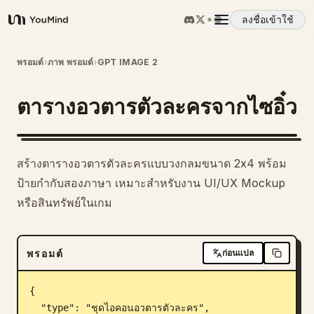
ลงชื่อเข้าใช้
YouMind
ภาพรวม
พรอมต์
›
ภาพ พรอมต์
›
GPT IMAGE 2
ตารางอวตารตัวละครจากไซอิ๋ว
กรณีการใช้งาน
ทักษะ
สร้างตารางอวตารตัวละครแบบวงกลมขนาด 2x4 พร้อม
ป้ายกำกับสองภาษา เหมาะสำหรับงาน UI/UX Mockup
พรอมต์
หรือสินทรัพย์ในเกม
ราคา
พรอมต์
ก่อนแปล
ดาวน์โหลด
{

  "type": "ชุดไอคอนอวตารตัวละคร",
