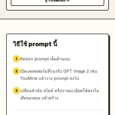
ดู YOUMIND
    },

    {

      "chinese_label": "牛魔王",

      "english_label": "Bull Demon King",

      "visuals": "มนุษย์วัวผิวสีฟ้าที่ดูดุดัน มีเขาดำ 
ผมสีแดง สวมชุดเกราะและผ้าพันคอสีแดง"

    }

วิธีใช้ prompt นี้
  ]

}
คัดลอก prompt เต็มด้านบน
1
เปิดแพลตฟอร์มที่รองรับ GPT Image 2 เช่น
2
YouMind แล้ววาง prompt ลงไป
เปลี่ยนหัวข้อ สไตล์ หรือรายละเอียดให้ตรงไอ
3
เดียของคุณ แล้วสร้าง