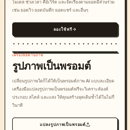
โมเดล ช่วงเวลา คีย์เวิร์ด และจัดเรียงตามยอดมีส่วนร่วม
เช่น ยอดวิว ยอดบันทึก ยอดแชร์ และอื่นๆ
ลองใช้ฟรี
เครื่องมือด้านภาพ
รูปภาพเป็นพรอมต์
/imagine prompt: cinemati
เปลี่ยนรูปภาพใดก็ได้ให้เป็นพรอมต์ภาพ AI แบบละเอียด
c, cyberpunk sunset, neon
เครื่องมือแปลงรูปภาพเป็นพรอมต์ฟรีจะวิเคราะห์องค์
colors, 8k --v 6.0
ประกอบ สไตล์ และแสง ให้คุณสร้างลุคเดิมซ้ำได้ในไม่กี่
วินาที
แปลงรูปภาพเป็นพรอมต์