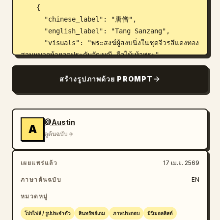
    {

      "chinese_label": "唐僧",

      "english_label": "Tang Sanzang",

      "visuals": "พระสงฆ์ผู้สงบนิ่งในชุดจีวรสีแดงทอง 
สวมหมวกห้ายอดประดับอัญมณี ถือไม้เท้าพระ"

    },

    {

สร้างรูปภาพด้วย PROMPT
      "chinese_label": "猪八戒",

      "english_label": "Zhu Bajie",

      "visuals": "มนุษย์หมูยิ้มแย้มในชุดคลุมสีดำ ถือ
@Austin
คราดเก้าซี่"

A
ดูต้นฉบับ
    },

    {

      "chinese_label": "沙悟净",

เผยแพร่แล้ว
17 เม.ย. 2569
      "english_label": "Sha Wujing",

ภาษาต้นฉบับ
EN
      "visuals": "ชายมีเคราสวมที่คาดผมรูปพระจันทร์
เสี้ยว ชุดคลุมสีเขียว สร้อยลูกประคำขนาดใหญ่ ถืออาวุธรูป
หมวดหมู่
จันทร์เสี้ยว"

โปรไฟล์ / รูปประจำตัว
สินทรัพย์เกม
ภาพประกอบ
มินิมอลลิสต์
    },
