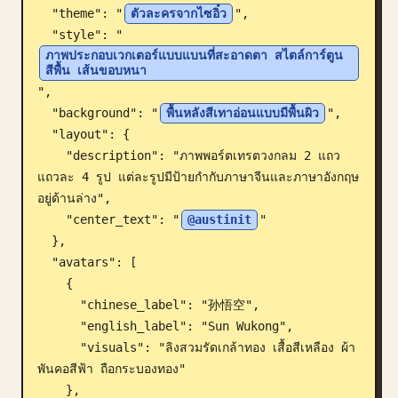
  "theme": "
ตัวละครจากไซอิ๋ว
",

บล็อก
  "style": "
ภาพประกอบเวกเตอร์แบบแบนที่สะอาดตา สไตล์การ์ตูน 
สีพื้น เส้นขอบหนา
อัปเดต
",

  "background": "
พื้นหลังสีเทาอ่อนแบบมีพื้นผิว
",

  "layout": {

    "description": "ภาพพอร์ตเทรตวงกลม 2 แถว 
แถวละ 4 รูป แต่ละรูปมีป้ายกำกับภาษาจีนและภาษาอังกฤษ
อยู่ด้านล่าง",

    "center_text": "
@austinit
"

  },

  "avatars": [

    {

      "chinese_label": "孙悟空",

      "english_label": "Sun Wukong",

      "visuals": "ลิงสวมรัดเกล้าทอง เสื้อสีเหลือง ผ้า
พันคอสีฟ้า ถือกระบองทอง"

    },
