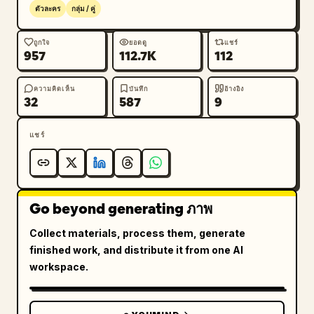
ตัวละคร
กลุ่ม / คู่
    {

      "chinese_label": "白龙马",

ถูกใจ
ยอดดู
แชร์
      "english_label": "White Dragon Horse",

957
112.7K
112
      "visuals": "หัวม้าสีขาวพร้อมบังเหียนประดับ
ตกแต่ง"

ความคิดเห็น
บันทึก
อ้างอิง
32
587
9
    },

    {

      "chinese_label": "太上老君",

แชร์
      "english_label": "Taishang Laojun",

      "visuals": "นักปราชญ์ชราที่มีเคราสีขาวยาว 
ชุดคลุมสีเหลือง มีรัศมีสีทองด้านหลังศีรษะ มือยกขึ้นในท่า
สอนสั่ง"

Go beyond generating ภาพ
    },

Collect materials, process them, generate
    {

finished work, and distribute it from one AI
      "chinese_label": "观音菩萨",

workspace.
      "english_label": "Guanyin",

      "visuals": "เทพธิดาผู้สงบนิ่งในชุดคลุมสีขาวมีฮู้
ด เครื่องประดับวิจิตรบรรจง มือยกขึ้นในท่าประทานพร"
