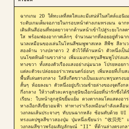
ฉากเกม 2D ใต้ทะเลที่สดใสและมีเสน่ห์ในสไตล์แอนิเ
ระดับเกมเต็มจอภายในกรอบหน้าต่างเกมทรงมน ฉากหลั
เดินหินสีอ่อนที่ทอดยาวจากด้านหน้าเข้าไปสู่ระยะไกลตร
ใส พร้อมฟองอากาศเล็กๆ จำนวนมากที่ลอยอยู่ทั่วฉาก ล
นวลเหมือนของเล่นในโทนสีชมพูพาสเทล สีพีช สีลาเวนเด
สองด้าน วางปลาดาว 2 ตัวไว้ที่ด้านหน้า ตัวหนึ่งเป็น
บนโขดหินด้านขวาล่าง เพิ่มแมงกะพรุนสีชมพูโปร่งแสง 2
ทางขวา ทั้งสองตัวเรืองแสงอย่างนุ่มนวล โปรยหอยกา
แต่ละตัวจะปล่อยออร่าเวทมนตร์อ่อนๆ เพิ่มหอยที่เก็บสะ
พื้นที่เล่นตรงกลาง ใส่สิ่งกีดขวางเป็นแมงกะพรุนทรง
สั้นๆ ห้อยลงมา ตัวหนึ่งอยู่บริเวณซ้ายล่างของจุดกึ่ง
กึ่งกลาง ให้วางตัวละครลูกสุนัขเงือกน้อยที่น่ารักซึ่งไ
เรียน: ใบหน้าลูกสุนัขยิ้มแย้ม ดวงตากลมโตแสดงอารม
หางเงือกสีเขียวอมฟ้า ท่าทางร่าเริงเหมือนกำลังเคลื่อ
วงกลมเส้นประจางๆ ทับบนฉากหลัง ซ้อนทับด้วย UI เกม
ทรงแคปซูลสีขาวสองปุ่ม ปุ่มหนึ่งเขียนว่า "收贝壳" และ
วงกลมสีขาวพร้อมสัญลักษณ์ "II" ที่ด้านล่างตรงกลาง