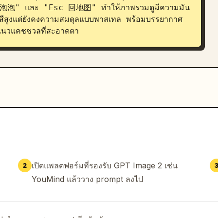
泡泡" และ "Esc 回地图" ทำให้ภาพรวมดูมีความมัน
งสีสูงแต่ยังคงความสมดุลแบบพาสเทล พร้อมบรรยากาศ
แนวแคชชวลที่สะอาดตา
เปิดแพลตฟอร์มที่รองรับ GPT Image 2 เช่น
2
YouMind แล้ววาง prompt ลงไป