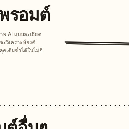
นพรอมต์
์ภาพ AI แบบละเอียด
จะวิเคราะห์องค์
คเดิมซ้ำได้ในไม่กี่
ต์อื่นๆ