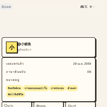
อัปเดต
@小鲸鱼
小
ดูต้นฉบับ
เผยแพร่แล้ว
29 เม.ย. 2569
ภาษาต้นฉบับ
EN
หมวดหมู่
สินทรัพย์เกม
การออกแบบแอป / เว็บ
ภาพประกอบ
ตัวละคร
สัตว์ / สิ่งมีชีวิต
ถูกใจ
ยอดดู
แชร์