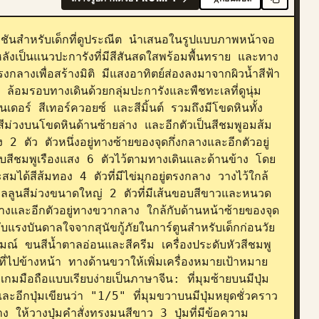
มชันสำหรับเด็กที่ดูประณีต นำเสนอในรูปแบบภาพหน้าจอ
งเป็นแนวปะการังที่มีสีสันสดใสพร้อมพื้นทราย และทาง
งกลางเพื่อสร้างมิติ มีแสงอาทิตย์ส่องลงมาจากผิวน้ำสีฟ้า
้อมรอบทางเดินด้วยกลุ่มปะการังและพืชทะเลที่ดูนุ่ม
อร์ สีเทอร์ควอยซ์ และสีมิ้นต์ รวมถึงมีโขดหินทั้ง
สีม่วงบนโขดหินด้านซ้ายล่าง และอีกตัวเป็นสีชมพูอมส้ม
 ตัว ตัวหนึ่งอยู่ทางซ้ายของจุดกึ่งกลางและอีกตัวอยู่
บสีชมพูเรืองแสง 6 ตัวไว้ตามทางเดินและด้านข้าง โดย
สมได้สีส้มทอง 4 ตัวที่มีไข่มุกอยู่ตรงกลาง วางไว้ใกล้
บอลลูนสีม่วงขนาดใหญ่ 2 ตัวที่มีเส้นขอบสีขาวและหนวด
กลางและอีกตัวอยู่ทางขวากลาง ใกล้กับด้านหน้าซ้ายของจุด
ด้รับแรงบันดาลใจจากสุนัขกู้ภัยในการ์ตูนสำหรับเด็กก่อนวัย
ณ์ ขนสีน้ำตาลอ่อนและสีครีม เครื่องประดับหัวสีชมพู 
นที่ไปข้างหน้า ทางด้านขวาให้เพิ่มเครื่องหมายเป้าหมาย
มือถือแบบเรียบง่ายเป็นภาษาจีน: ที่มุมซ้ายบนมีปุ่ม
อีกปุ่มเขียนว่า "1/5" ที่มุมขวาบนมีปุ่มหยุดชั่วคราว
 ให้วางปุ่มคำสั่งทรงมนสีขาว 3 ปุ่มที่มีข้อความ