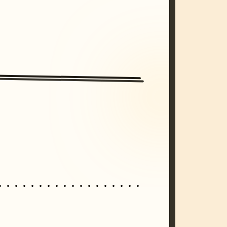
/imagine prompt: cinematic, cyberpunk s
unset, neon colors, 8k --v 6.0