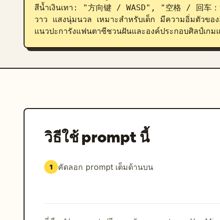
สีน้ำเงินเทา: "方向键 / WASD", "空格 / 回车：
วาว แสงนุ่มนวล เหมาะสำหรับเด็ก มีความอิ่มตัวขอ
แนวปะการังแฟนตาซีชวนฝันและองค์ประกอบศิลป์เกม
วิธีใช้ prompt นี้
คัดลอก prompt เต็มด้านบน
1