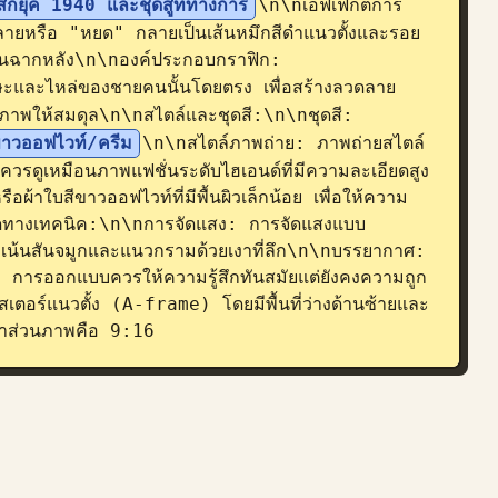
ิกยุค 1940 และชุดสูททางการ
\n\nเอฟเฟกต์การ
ลายหรือ "หยด" กลายเป็นเส้นหมึกสีดำแนวตั้งและรอย
ริงบนฉากหลัง\n\nองค์ประกอบกราฟิก: 
ษะและไหล่ของชายคนนั้นโดยตรง เพื่อสร้างลวดลาย 
อบภาพให้สมดุล\n\nสไตล์และชุดสี:\n\nชุดสี: 
ีขาวออฟไวท์/ครีม
\n\nสไตล์ภาพถ่าย: ภาพถ่ายสไตล์
ิวควรดูเหมือนภาพแฟชั่นระดับไฮเอนด์ที่มีความละเอียดสูง
้าใบสีขาวออฟไวท์ที่มีพื้นผิวเล็กน้อย เพื่อให้ความ
อียดทางเทคนิค:\n\nการจัดแสง: การจัดแสงแบบ 
เน้นสันจมูกและแนวกรามด้วยเงาที่ลึก\n\nบรรยากาศ: 
 การออกแบบควรให้ความรู้สึกทันสมัยแต่ยังคงความถูก
อร์แนวตั้ง (A-frame) โดยมีพื้นที่ว่างด้านซ้ายและ
ตราส่วนภาพคือ 9:16