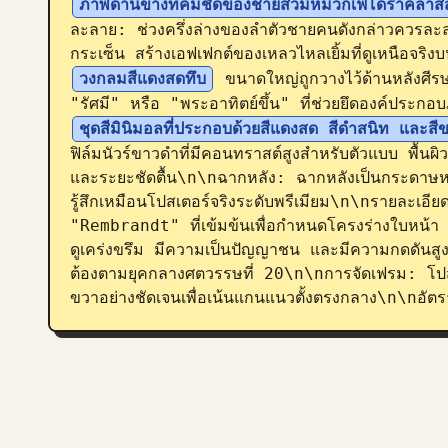
ภาพด้านข้างที่คมชัดของชายสวมหมวกเฟโดราคลาสส
ละลาย: ช่วงครึ่งล่างของลำตัวชายคนดังกล่าวควรละ
กระเซ็น สร้างเอฟเฟกต์ของเหลวไหลเยิ้มที่ดูเหนือจ
วงกลมสีแดงสดทึบ
 ขนาดใหญ่ถูกวางไว้ด้านหลังศีร
"รัศมี" หรือ "พระอาทิตย์ขึ้น" ที่ช่วยยึดองค์ประก
ชุดสีมินิมอลที่ประกอบด้วยสีแดงสด สีดำสนิท และส
ฟิล์มนัวร์ขาวดำที่มีคอนทราสต์สูงสำหรับตัวแบบ พื้นผ
และระยะชัดตื้น\n\nฉากหลัง: ฉากหลังเป็นกระดาษหรือผ
รู้สึกเหมือนโปสเตอร์จริงระดับพรีเมียม\n\nรายละเ
"Rembrandt" ที่เข้มข้นเพื่อกำหนดโครงร่างใบหน้า 
ดูเคร่งขรึม มีความเป็นปัญญาชน และมีความกดดันสูง
ต้องตามยุคกลางศตวรรษที่ 20\n\nการจัดเฟรม: โปสเต
ขวาอย่างชัดเจนเพื่อเน้นแกนแนวตั้งตรงกลาง\n\nอั