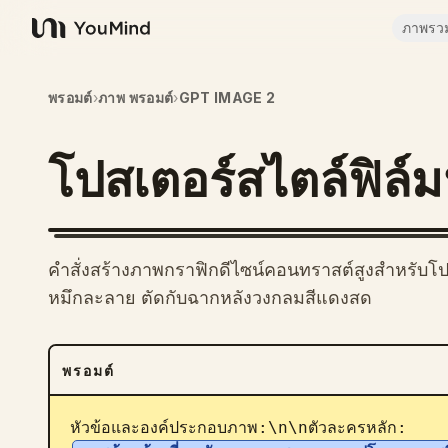
ภาพรว
YouMind
พรอมต์
›
ภาพ พรอมต์
›
GPT IMAGE 2
โปสเตอร์สไตล์ฟิล์ม
คำสั่งสร้างภาพกราฟิกดีไซน์คอนทราสต์สูงสำหรับโ
หมึกละลาย ตัดกับฉากหลังวงกลมสีแดงสด
พรอมต์
หัวข้อและองค์ประกอบภาพ:\n\nตัวละครหลัก: 