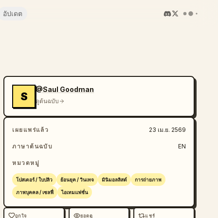
อัปเดต
@Saul Goodman
S
ดูต้นฉบับ
เผยแพร่แล้ว
23 เม.ย. 2569
ภาษาต้นฉบับ
EN
หมวดหมู่
โปสเตอร์ / ใบปลิว
ย้อนยุค / วินเทจ
มินิมอลลิสต์
การถ่ายภาพ
ภาพบุคคล / เซลฟี่
ไอเทมแฟชั่น
ถูกใจ
ยอดดู
แชร์