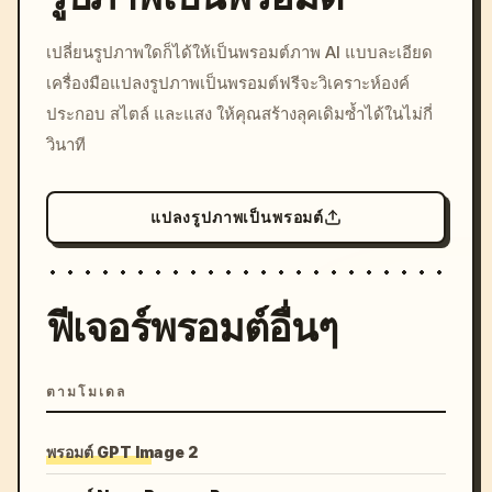
/imagine prompt: cinemati
เปลี่ยนรูปภาพใดก็ได้ให้เป็นพรอมต์ภาพ AI แบบละเอียด
c, cyberpunk sunset, neon
เครื่องมือแปลงรูปภาพเป็นพรอมต์ฟรีจะวิเคราะห์องค์
colors, 8k --v 6.0
ประกอบ สไตล์ และแสง ให้คุณสร้างลุคเดิมซ้ำได้ในไม่กี่
วินาที
แปลงรูปภาพเป็นพรอมต์
ฟีเจอร์พรอมต์อื่นๆ
ตามโมเดล
พรอมต์ GPT Image 2