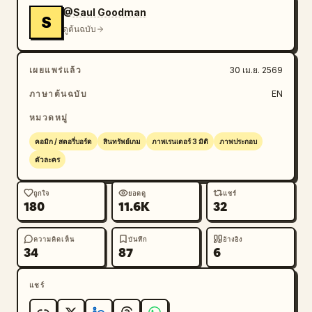
ลึกและมุมมองที่เป็นธรรมชาติ สร้างฉากให้เป็นเวทีแบบมิกซ์
@Saul Goodman
S
เรียลลิตี้ที่ซึ่งภาพวาดไฟแบบคอมิก สำเนียงแอนิเมชันแสน
ดูต้นฉบับ
สนุก และพลังงานกราฟิกที่พุ่งออกมาปรากฏให้เห็นชัดเจน
ภายในพื้นที่จริงโดยไม่ทำลายความต่อเนื่องของพื้นที่ คงพื้น
เผยแพร่แล้ว
30 เม.ย. 2569
หลังให้ดูสมจริง มีโครงสร้าง และมีตัวตนทางกายภาพ โดย
ภาษาต้นฉบับ
EN
มีองค์ประกอบที่มีสไตล์ถูกรวมเข้าไว้ในฐานะส่วนเสริมที่ตั้งใจ
ออกแบบมา

หมวดหมู่
คอมิก / สตอรี่บอร์ด
สินทรัพย์เกม
ภาพเรนเดอร์ 3 มิติ
ภาพประกอบ
กระบวนการเรนเดอร์:

ตัวละคร
ใช้กระบวนการเรนเดอร์แบบมิกซ์เรียลลิตี้ที่ผสมผสานการ
จัดการสภาพแวดล้อมแบบภาพถ่ายจริงเข้ากับกราฟิก 2D 
ถูกใจ
ยอดดู
แชร์
และการจัดองค์ประกอบตัวละครแบบไฮบริด คงการให้แสง
180
11.6K
32
เงาแบบคนแสดงจริงบนใบหน้าและพื้นหลัง จากนั้นซ้อนทับ
ด้วยเสื้อผ้าการ์ตูน รูปทรงเอฟเฟกต์คอมิก และเปลวไฟแบบ
ความคิดเห็น
บันทึก
อ้างอิง
ภาพวาดที่มีการควบคุมเส้นขอบที่คมชัดและการแยกขอบที่
34
87
6
สะอาดตา ผลลัพธ์สุดท้ายต้องให้ความรู้สึกเหมือนภาพคอมโพ
สิตระดับมืออาชีพในโลกแห่งความเป็นจริงที่มีภาษาการ
แชร์
ออกแบบแอนิเมชันที่ตั้งใจ ไม่ใช่การเรนเดอร์การ์ตูนล้วนๆ 