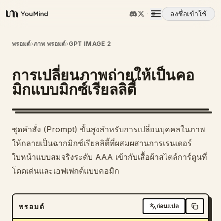
ลงชื่อเข้าใช้
YouMind
ภาพรวม
พรอมต์
›
ภาพ พรอมต์
›
GPT IMAGE 2
การเปลี่ยนภาพถ่ายให้เป็นคอ
กรณีการใช้งาน
มิกแบบมิกซ์เรียลลิตี้
ทักษะ
1
ชุดคำสั่ง (Prompt) ขั้นสูงสำหรับการเปลี่ยนบุคคลในภาพ
พรอมต์
ให้กลายเป็นฉากมิกซ์เรียลลิตี้ที่ผสมผสานการเรนเดอร์
ใบหน้าแบบสมจริงระดับ AAA เข้ากับเสื้อผ้าสไตล์การ์ตูนที่
โดดเด่นและเอฟเฟกต์แบบคอมิก
ราคา
ดาวน์โหลด
พรอมต์
ก่อนแปล