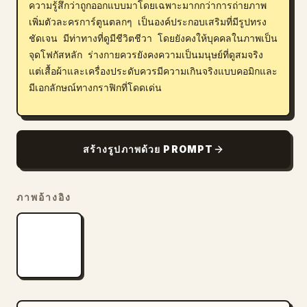
ความรู้สึกว่าถูกออกแบบมาโดยเฉพาะมากกว่าการถ่ายภาพ 
เพิ่มตัวละครการ์ตูนตลกๆ เป็นองค์ประกอบเสริมที่มีรูปทรง
ชัดเจน มีท่าทางที่ดูมีชีวิตชีวา โดยยังคงให้บุคคลในภาพเป็น
จุดโฟกัสหลัก ร่างกายควรยังคงความเป็นมนุษย์ที่ดูสมจริง 
แต่เสื้อผ้าและเครื่องประดับควรมีความเกินจริงแบบคอมิกและ
มีเอกลักษณ์ทางกราฟิกที่โดดเด่น

ใบหน้าและสรีระ:

คงสัดส่วนใบหน้าหลัก การแสดงออก และความเหมือนของ
สร้างรูปภาพด้วย PROMPT
บุคคลในภาพไว้ โดยเรนเดอร์ด้วยรายละเอียดใบหน้าแบบไฮ
บริดที่สมจริงแต่ยังคงควบคุมได้ ใช้ความลึกของดวงตาที่เป็น
ธรรมชาติ ผิวที่ดูสมจริง โดยหลีกเลี่ยงลักษณะที่ดูเหมือนของ
ภาพอ้างอิง
เล่นพลาสติกหรือการบิดเบือนแบบล้อเลียนเต็มรูปแบบ 
ร่างกายควรมีสัดส่วนเหมือนคนจริง โดยเน้นการสร้างสไตล์
ไปที่ชุด อุปกรณ์ประกอบฉาก และองค์ประกอบคอมิกโดย
รอบ

สภาพแวดล้อม:

ปรับสไตล์สภาพแวดล้อมเดิมให้เป็นฉากที่สมจริงพร้อมความ