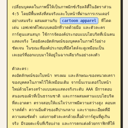
เปลี่ยนบุคคลในภาพนี้ให้เป็นภาพมิกซ์เรียลลิตี้ในอัตราส่วน 
บล็อก
4:5 โดยมีพื้นหลังที่สมจริงและใบหน้าที่ผ่านการเรนเดอร์
อย่างสมจริง ผสมผสานกับ 
cartoon apparel
 ที่โดด
อัปเดต
เด่น เอฟเฟกต์ไฟแบบคอมิกที่วาดด้วยมือ และตัวละคร
การ์ตูนแสนสนุก ใช้การจัดองค์ประกอบแบบไฮบริดที่เน้นคน
แสดงจริง โดยยังคงอัตลักษณ์ของบุคคลในภาพไว้อย่าง
ชัดเจน ในขณะที่องค์ประกอบที่มีสไตล์จะดูเหมือนเป็น
เลเยอร์ที่ออกแบบมาให้อยู่ในฉากเดียวกันอย่างลงตัว

ตัวละคร:

คงอัตลักษณ์ของใบหน้า ทรงผม และลักษณะของหนวดเครา
ของบุคคลในภาพไว้ให้เหมือนเดิม จากนั้นเรนเดอร์ใบหน้า
ใหม่ด้วยโครงสร้างแบบคนแสดงจริงระดับ AAA มีการตอบ
สนองของผิวที่เป็นธรรมชาติ และการผสมผสานแบบไฮบริด
ที่สะอาดตา ตรวจสอบให้แน่ใจว่าภาพมีความสว่างสูง คอนท
ราสต์ต่ำ ความอิ่มตัวของสีปานกลาง และรายละเอียดที่มี
ความคมชัดต่ำ แต่งกายตัวละครด้วยเสื้อผ้าการ์ตูนที่ดูเกิน
จริง มีรอยตะเข็บที่เรียบง่าย และการตกแต่งด้วยกราฟิกที่ให้