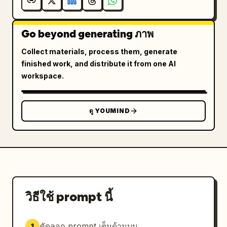
และไม่ใช่ภาพถ่ายทั่วไป

สีและแสง:

Go beyond generating ภาพ
ใช้คอนทราสต์ต่ำที่สะอาดตา และการเน้นไฮไลต์แบบคอมิก
ที่สว่างสดใสตัดกับพื้นฐานสภาพแวดล้อมที่สมจริง เงายังคง
Collect materials, process them, generate
เป็นธรรมชาติทั้งในพื้นหลังและบนใบหน้า ในขณะที่เสื้อผ้า
finished work, and distribute it from one AI
และเอฟเฟกต์ที่มีสไตล์จะให้พลังงานที่ดูสดใสคล้ายนีออนและ
workspace.
การแยกสีที่มีความเข้มข้นสูง
ดู YOUMIND
วิธีใช้ prompt นี้
คัดลอก prompt เต็มด้านบน
1