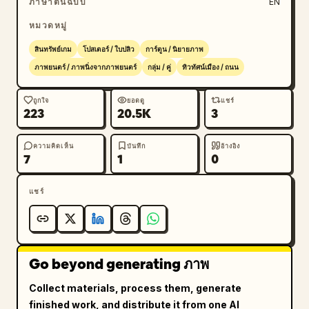
ภาษาต้นฉบับ
EN
หมวดหมู่
สินทรัพย์เกม
โปสเตอร์ / ใบปลิว
การ์ตูน / นิยายภาพ
ภาพยนตร์ / ภาพนิ่งจากภาพยนตร์
กลุ่ม / คู่
ทิวทัศน์เมือง / ถนน
ถูกใจ
ยอดดู
แชร์
223
20.5K
3
ความคิดเห็น
บันทึก
อ้างอิง
7
1
0
แชร์
Go beyond generating ภาพ
Collect materials, process them, generate
finished work, and distribute it from one AI