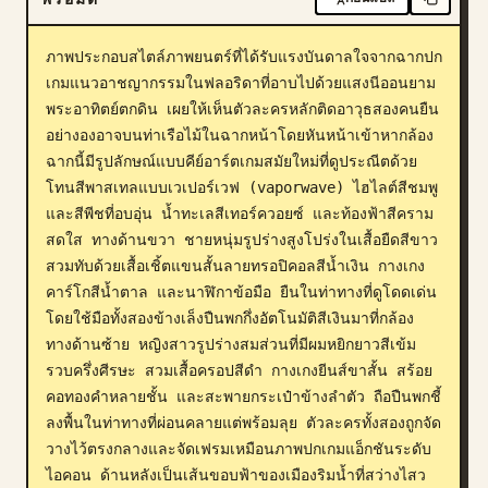
บล็อก
ภาพประกอบสไตล์ภาพยนตร์ที่ได้รับแรงบันดาลใจจากฉากปก
เกมแนวอาชญากรรมในฟลอริดาที่อาบไปด้วยแสงนีออนยาม
อัปเดต
พระอาทิตย์ตกดิน เผยให้เห็นตัวละครหลักติดอาวุธสองคนยืน
อย่างองอาจบนท่าเรือไม้ในฉากหน้าโดยหันหน้าเข้าหากล้อง 
ฉากนี้มีรูปลักษณ์แบบคีย์อาร์ตเกมสมัยใหม่ที่ดูประณีตด้วย
โทนสีพาสเทลแบบเวเปอร์เวฟ (vaporwave) ไฮไลต์สีชมพู
และสีพีชที่อบอุ่น น้ำทะเลสีเทอร์ควอยซ์ และท้องฟ้าสีคราม
สดใส ทางด้านขวา ชายหนุ่มรูปร่างสูงโปร่งในเสื้อยืดสีขาว 
สวมทับด้วยเสื้อเชิ้ตแขนสั้นลายทรอปิคอลสีน้ำเงิน กางเกง
คาร์โกสีน้ำตาล และนาฬิกาข้อมือ ยืนในท่าทางที่ดูโดดเด่น
โดยใช้มือทั้งสองข้างเล็งปืนพกกึ่งอัตโนมัติสีเงินมาที่กล้อง 
ทางด้านซ้าย หญิงสาวรูปร่างสมส่วนที่มีผมหยิกยาวสีเข้ม
รวบครึ่งศีรษะ สวมเสื้อครอปสีดำ กางเกงยีนส์ขาสั้น สร้อย
คอทองคำหลายชั้น และสะพายกระเป๋าข้างลำตัว ถือปืนพกชี้
ลงพื้นในท่าทางที่ผ่อนคลายแต่พร้อมลุย ตัวละครทั้งสองถูกจัด
วางไว้ตรงกลางและจัดเฟรมเหมือนภาพปกเกมแอ็กชันระดับ
ไอคอน ด้านหลังเป็นเส้นขอบฟ้าของเมืองริมน้ำที่สว่างไสว