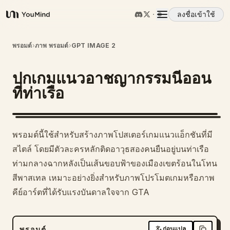
ลงชื่อเข้าใช้
YouMind
ภาพรวม
พรอมต์
›
ภาพ พรอมต์
›
GPT IMAGE 2
ปกเกมแนวอาชญากรรมนีออน
กรณีการใช้งาน
ที่ท่าเรือ
ทักษะ
พรอมต์นี้ใช้สำหรับสร้างภาพโปสเตอร์เกมแนวแอ็กชันที่มี
พรอมต์
สไตล์ โดยมีตัวละครหลักติดอาวุธสองคนยืนอยู่บนท่าเรือ
ท่ามกลางฉากหลังเป็นเส้นขอบฟ้าของเมืองเขตร้อนในโทน
สีพาสเทล เหมาะอย่างยิ่งสำหรับภาพโปรโมตเกมหรือภาพ
ราคา
คีย์อาร์ตที่ได้รับแรงบันดาลใจจาก GTA
ดาวน์โหลด
พรอมต์
ก่อนแปล