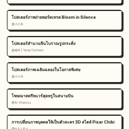
โปสเตอร์ภาพถ่ายพอร์ตเทรต Bloom in Silence
@小小东
โปสเตอร์สำนวนจีนโบราณรูปกระดิ่ง
@楊哥 | Yang Onchain
โปสเตอร์ภาพเฉลิมฉลองในโอกาสพิเศษ
@小小东
โฆษณาสตรีทแวร์สุดหรูในสนามบิน
@Al-Shamus
การเปลี่ยนภาพบุคคลให้เป็นตัวละคร 3D สไตล์ Pixar Chibi
@H A J R A