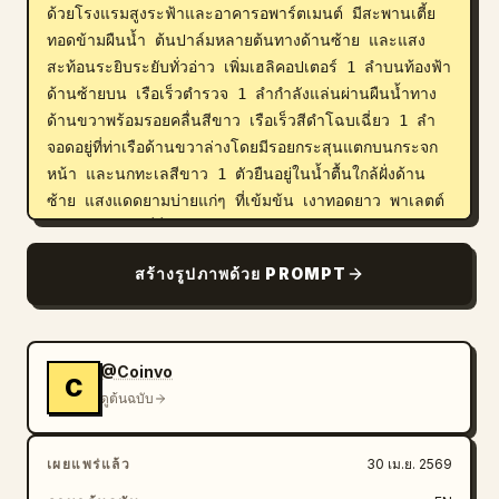
ด้วยโรงแรมสูงระฟ้าและอาคารอพาร์ตเมนต์ มีสะพานเตี้ย
ทอดข้ามผืนน้ำ ต้นปาล์มหลายต้นทางด้านซ้าย และแสง
สะท้อนระยิบระยับทั่วอ่าว เพิ่มเฮลิคอปเตอร์ 1 ลำบนท้องฟ้า
ด้านซ้ายบน เรือเร็วตำรวจ 1 ลำกำลังแล่นผ่านผืนน้ำทาง
ด้านขวาพร้อมรอยคลื่นสีขาว เรือเร็วสีดำโฉบเฉี่ยว 1 ลำ
จอดอยู่ที่ท่าเรือด้านขวาล่างโดยมีรอยกระสุนแตกบนกระจก
หน้า และนกทะเลสีขาว 1 ตัวยืนอยู่ในน้ำตื้นใกล้ฝั่งด้าน
ซ้าย แสงแดดยามบ่ายแก่ๆ ที่เข้มข้น เงาทอดยาว พาเลตต์
สีเรโทรไมอามีที่อิ่มตัว สไตล์ภาพวาดดิจิทัลแบบเซลเฉด 
(cel-shaded) ที่คมชัด องค์ประกอบภาพแบบโปสเตอร์แอ็
สร้างรูปภาพด้วย PROMPT
กชันที่น่าตื่นตา เส้นสายที่สะอาดตา สภาพแวดล้อมที่มีราย
ละเอียดสูง และการจัดเฟรมแบบไวด์สกรีน 16:9
@Coinvo
C
ดูต้นฉบับ
เผยแพร่แล้ว
30 เม.ย. 2569