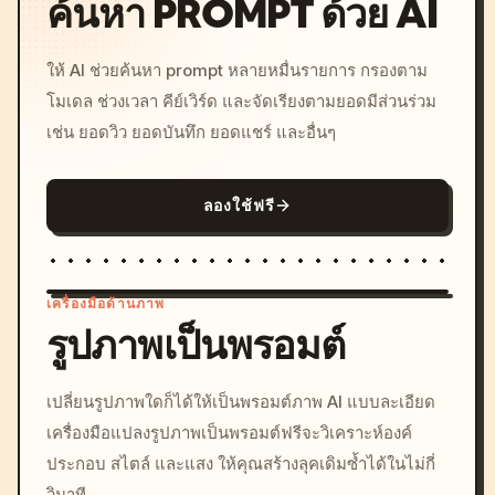
ค้นหา PROMPT ด้วย AI
ให้ AI ช่วยค้นหา prompt หลายหมื่นรายการ กรองตาม
โมเดล ช่วงเวลา คีย์เวิร์ด และจัดเรียงตามยอดมีส่วนร่วม
เช่น ยอดวิว ยอดบันทึก ยอดแชร์ และอื่นๆ
ลองใช้ฟรี
เครื่องมือด้านภาพ
รูปภาพเป็นพรอมต์
/imagine prompt: cinemati
เปลี่ยนรูปภาพใดก็ได้ให้เป็นพรอมต์ภาพ AI แบบละเอียด
c, cyberpunk sunset, neon
เครื่องมือแปลงรูปภาพเป็นพรอมต์ฟรีจะวิเคราะห์องค์
colors, 8k --v 6.0
ประกอบ สไตล์ และแสง ให้คุณสร้างลุคเดิมซ้ำได้ในไม่กี่
วินาที