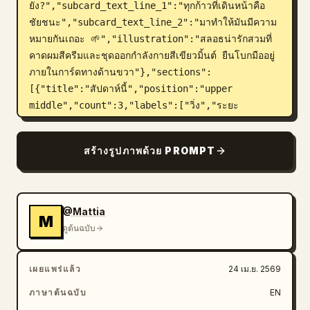
ยัง?","subcard_text_line_1":"ทุกก้าวที่เดินหน้าคือ
ชัยชนะ","subcard_text_line_2":"มาทำให้มันมีความ
หมายกันเถอะ 🌱","illustration":"สลอธน่ารักสวมที่
คาดผมสีครีมและชุดออกกำลังกายสีเขียวมิ้นต์ ยืนโบกมืออยู่
ภายในการ์ดทางด้านขวา"},"sections":
[{"title":"สัปดาห์นี้","position":"upper 
middle","count":3,"labels":["วิ่ง","ระยะ
ทาง","เวลา"],"values":["3","12.6 กม.","1 ชม. 
45 นาที"],"presentation":"การ์ดสถิติขอบมนใบเดียว
สร้างรูปภาพด้วย PROMPT
แบ่งเป็น 3 คอลัมน์เท่าๆ กัน พร้อมไอคอนวงกลมสีเขียว
อ่อน"},{"title":"เป้าหมายถัด
ไป","position":"middle 
lower","count":1,"labels":["20 กม. ในเดือน
@Mattia
M
นี้"],"values":["63%"],"presentation":"การ์ด
ดูต้นฉบับ
ความคืบหน้าขอบมนพร้อมแถบความคืบหน้าสีเขียวและภาพ
ประกอบสลอธโบกมือเล็กๆ ทางด้านขวา"},
เผยแพร่แล้ว
24 เม.ย. 2569
{"title":"กิจกรรม
ล่าสุด","position":"lower","count":1,"labels":
ภาษาต้นฉบับ
EN
["กิจกรรมล่าสุด"],"presentation":"ขอบด้านบนของ