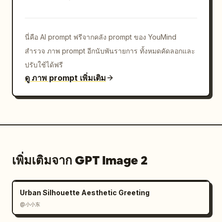
กม."},"primary_cta":{"label":"เริ่ม
วิ่ง","style":"ปุ่มสีเขียวเซจขนาดใหญ่ขอบ
มน"},"secondary_action":{"label":"แค่ติดตาม
นี่คือ AI prompt ฟรีจากคลัง prompt ของ YouMind
ผล","icon":"location pin"},"bottom_nav":
สำรวจ ภาพ prompt อีกนับพันรายการ ทั้งหมดคัดลอกและ
{"count":4,"labels":["หน้าหลัก","วิ่ง","ความคืบ
หน้า","โปรไฟล์"],"active":"วิ่ง"}}]}}
ปรับใช้ได้ฟรี
ดู ภาพ prompt เพิ่มเติม
เพิ่มเติมจาก GPT Image 2
Urban Silhouette Aesthetic Greeting
@小小东