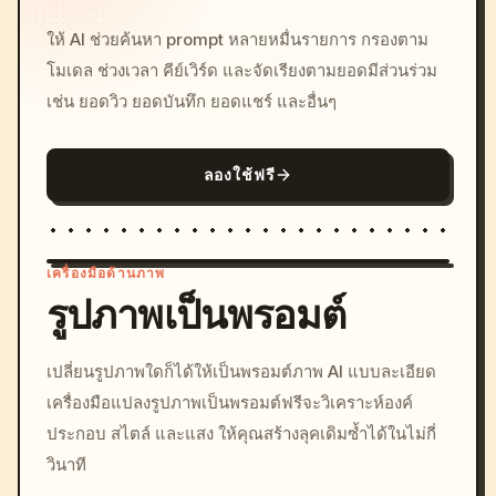
ให้ AI ช่วยค้นหา prompt หลายหมื่นรายการ กรองตาม
โมเดล ช่วงเวลา คีย์เวิร์ด และจัดเรียงตามยอดมีส่วนร่วม
เช่น ยอดวิว ยอดบันทึก ยอดแชร์ และอื่นๆ
ลองใช้ฟรี
เครื่องมือด้านภาพ
รูปภาพเป็นพรอมต์
/imagine prompt: cinemati
เปลี่ยนรูปภาพใดก็ได้ให้เป็นพรอมต์ภาพ AI แบบละเอียด
c, cyberpunk sunset, neon
เครื่องมือแปลงรูปภาพเป็นพรอมต์ฟรีจะวิเคราะห์องค์
colors, 8k --v 6.0
ประกอบ สไตล์ และแสง ให้คุณสร้างลุคเดิมซ้ำได้ในไม่กี่
วินาที