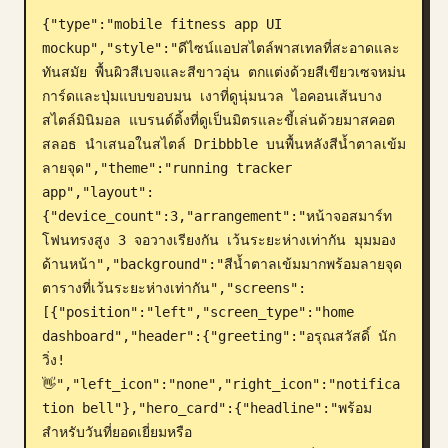
{"type":"mobile fitness app UI 
บล็อก
mockup","style":"ดีไซน์แอปสไตล์พาสเทลที่สะอาดและ
ทันสมัย พื้นผิวสีเบจและสีขาวอุ่น ตกแต่งด้วยสีเขียวเซจหม่น 
อัปเดต
การ์ดและปุ่มแบบขอบมน เงาที่ดูนุ่มนวล ไอคอนเส้นบาง
สไตล์มินิมอล แบรนด์ดิ้งที่ดูเป็นมิตรและขี้เล่นด้วยมาสคอต
สลอธ นำเสนอในสไตล์ Dribbble บนพื้นหลังสีน้ำตาลเข้ม
ลายจุด","theme":"running tracker 
app","layout":
{"device_count":3,"arrangement":"หน้าจอสมาร์ท
โฟนทรงสูง 3 จอวางเรียงกัน เว้นระยะห่างเท่ากัน มุมมอง
ด้านหน้า","background":"สีน้ำตาลเข้มมากพร้อมลายจุด
ตารางที่เว้นระยะห่างเท่ากัน","screens":
[{"position":"left","screen_type":"home 
dashboard","header":{"greeting":"อรุณสวัสดิ์ นัก
วิ่ง! 
👋","left_icon":"none","right_icon":"notifica
tion bell"},"hero_card":{"headline":"พร้อม
สำหรับวันที่ยอดเยี่ยมหรือ