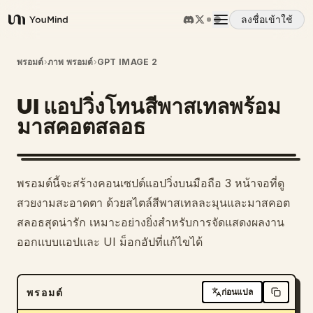
ลงชื่อเข้าใช้
YouMind
ภาพรวม
พรอมต์
›
ภาพ พรอมต์
›
GPT IMAGE 2
UI แอปวิ่งโทนสีพาสเทลพร้อม
กรณีการใช้งาน
มาสคอตสลอธ
ทักษะ
พรอมต์นี้จะสร้างคอนเซปต์แอปวิ่งบนมือถือ 3 หน้าจอที่ดู
พรอมต์
สวยงามสะอาดตา ด้วยสไตล์สีพาสเทลละมุนและมาสคอต
สลอธสุดน่ารัก เหมาะอย่างยิ่งสำหรับการจัดแสดงผลงาน
ออกแบบแอปและ UI ม็อกอัปที่แก้ไขได้
ราคา
ดาวน์โหลด
พรอมต์
ก่อนแปล