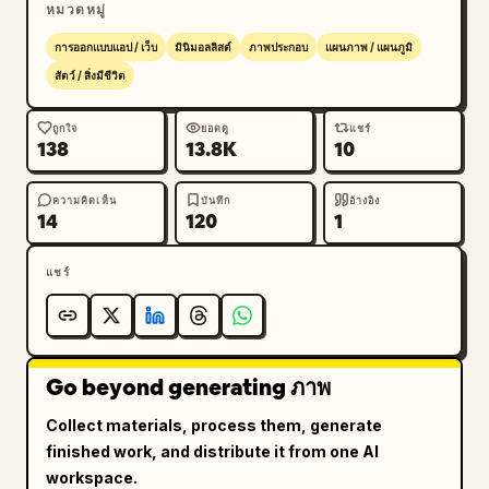
หมวดหมู่
การ์ดขอบมนอีกใบที่มองเห็นได้ ถูกตัดด้วยแถบนำทางด้าน
ล่าง"}],"bottom_nav":{"count":4,"labels":["หน้า
การออกแบบแอป / เว็บ
มินิมอลลิสต์
ภาพประกอบ
แผนภาพ / แผนภูมิ
หลัก","วิ่ง","ความคืบ
สัตว์ / สิ่งมีชีวิต
หน้า","โปรไฟล์"],"active":"หน้าหลัก"}},
{"position":"center","screen_type":"run 
ถูกใจ
ยอดดู
แชร์
138
13.8K
10
summary","header":{"left_icon":"back 
chevron","center_text":"ทำได้ดี
มาก!","subtext":"คุณทำสำเร็จแล้ว ได้เวลาฉลองกัน 
ความคิดเห็น
บันทึก
อ้างอิง
14
120
1
🎉","right_icon":"share"},"hero_illustration"
:"สลอธน่ารักสวมที่คาดผม ชุดกีฬาเขียวมิ้นต์ และเหรียญ
แชร์
ทอง ชูแขนทั้งสองข้างเพื่อเฉลิมฉลอง","stats_row":
{"count":3,"labels":["ระยะ
ทาง","เวลา","ความเร็ว"],"values":["5.00 
กม.","32:15","6:27"],"presentation":"ป้ายสถิติ
Go beyond generating ภาพ
ขอบมน 3 อัน"},"achievement_card":
{"count":1,"title":"สถิติใหม่ของคุณ! 
Collect materials, process them, generate
🌟","subtitle":"คุณทำเวลาได้ดีขึ้น 1:12 นาที จาก
finished work, and distribute it from one AI
การวิ่ง 5 กม. ครั้งก่อน","icon":"small gold medal 
workspace.