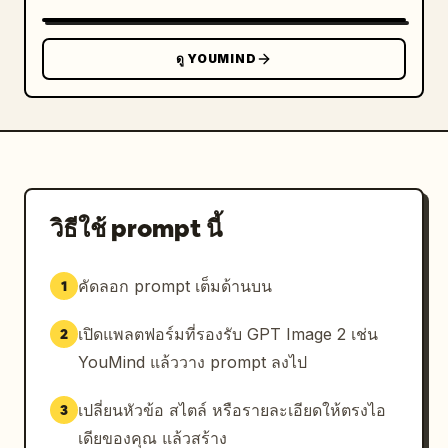
badge"},"table_section":{"title":"การแบ่งช่วง 
(Splits)","count":2,"columns":
["กม.","ความเร็ว","เวลา"],"rows":
ดู YOUMIND
[["1","6:35","6:35"],
["2","6:23","12:58"]],"presentation":"การ์ด
ตารางสีขาวขอบมนพร้อมเส้นแบ่งสีอ่อน"}},
{"position":"right","screen_type":"run goal 
setup","header":{"left_icon":"close 
x","center_text":"ได้เวลาวิ่ง
แล้ว!","subtext":"คุณทำได้ เราจะค่อยๆ ไปกันนะ 
วิธีใช้ prompt นี้
🦥","right_icon":"settings 
gear"},"goal_visual":{"type":"circular 
คัดลอก prompt เต็มด้านบน
1
progress selector","top_label":"เลือกเป้า
หมาย","main_value":"5.00","unit":"กิโลเมตร","r
เปิดแพลตฟอร์มที่รองรับ GPT Image 2 เช่น
2
ing":"เส้นโค้งสีเขียวเซจหนาบนวงกลมสีเบ
จอ่อน","illustration":"สลอธตัวเล็กกำลังยืดเหยียดอยู่
YouMind แล้ววาง prompt ลงไป
บนขอบด้านขวาบนของวงกลม"},"goal_options":
{"count":4,"labels":["2 กม.","5 กม.","10 
เปลี่ยนหัวข้อ สไตล์ หรือรายละเอียดให้ตรงไอ
3
กม.","ฮาล์ฟ"],"active":"5 
เดียของคุณ แล้วสร้าง