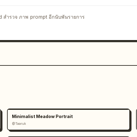
tort","do not change colors","do not 
y","do not place on busy photo 
lumn editorial board with thin dividing 
nd สำรวจ ภาพ prompt อีกนับพันรายการ
esign":{"form":"GDX 
ace dog silhouette embedded between G 
howing a standing dog profile facing 
:"Chinese brand name centered below 
s"},"color_swatches":[{"name":"สีเขียว
ม","hex":"#F5F3EF"},{"name":"สีเทา
อ่อน","hex":"#A8C5B1"},{"name":"สีส้ม
":{"mockups":7,"details":"business card 
on screen, website hero with dog photo, 
orefront signage, grouped square app 
ies":["Source Han Sans CN","Source Han 
Medium","Regular"]},"rendering":"high-
 board, flat front-facing view, crisp 
Minimalist Meadow Portrait
 subtle shadows only inside product 
@Taaruk