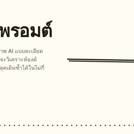
นพรอมต์
์ภาพ AI แบบละเอียด
จะวิเคราะห์องค์
คเดิมซ้ำได้ในไม่กี่