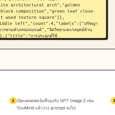
ite architectural arch","golden 
 block composition","green leaf close-
ht wood texture square"]},
"middle left","count":4,"labels":["ปรัชญา
รตามตำแหน่งแบรนด์","จิตวิทยาและกลยุทธ์ด้าน
},{"title":"การประยุกต์ใช้
ght","count":7,"labels":["นามบัตร ด้านหน้า
นแอปพลิเคชัน","หน้าแรกเว็บไซต์ / ไอคอน
ยหน้าร้าน / ป้ายสัญลักษณ์","mobile app icon 
osition":"lower middle 
สีเทาอบอุ่น","สีเขียวอ่อน","สีเน้น"]},
":"lower middle 
n Sans CN","Source Han Sans Rounded 
sition":"lower middle 
 logo minimum size","stacked logo 
ัย","position":"bottom 
เปิดแพลตฟอร์มที่รองรับ GPT Image 2 เช่น
2
e diagram around logo"]},
YouMind แล้ววาง prompt ลงไป
n":"bottom center to 