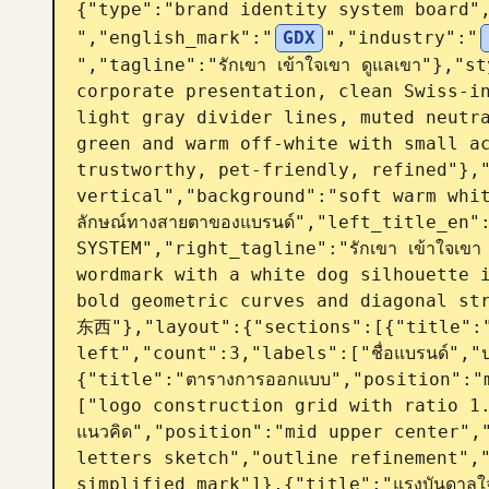
{"type":"brand identity system board"
","english_mark":"
GDX
","industry":"
","tagline":"รักเขา เข้าใจเขา ดูแลเขา"},"
corporate presentation, clean Swiss-in
light gray divider lines, muted neutra
green and warm off-white with small ac
trustworthy, pet-friendly, refined"},"
vertical","background":"soft warm whit
ลักษณ์ทางสายตาของแบรนด์","left_title_en"
SYSTEM","right_tagline":"รักเขา เข้าใจเข
wordmark with a white dog silhouette i
bold geometric curves and diagonal st
东西"},"layout":{"sections":[{"title":"ข้
left","count":3,"labels":["ชื่อแบรนด์","ป
{"title":"ตารางการออกแบบ","position":"
["logo construction grid with ratio 1.
แนวคิด","position":"mid upper center",
letters sketch","outline refinement","
simplified mark"]},{"title":"แรงบันดาลใ