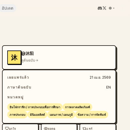
อัปเดต
@沐阳
沐
ดูต้นฉบับ
เผยแพร่แล้ว
21 เม.ย. 2569
ภาษาต้นฉบับ
EN
หมวดหมู่
อินโฟกราฟิก / ภาพประกอบเพื่อการศึกษา
การตลาดผลิตภัณฑ์
ภาพประกอบ
มินิมอลลิสต์
แผนภาพ / แผนภูมิ
ข้อความ / การจัดพิมพ์
ถูกใจ
ยอดดู
แชร์