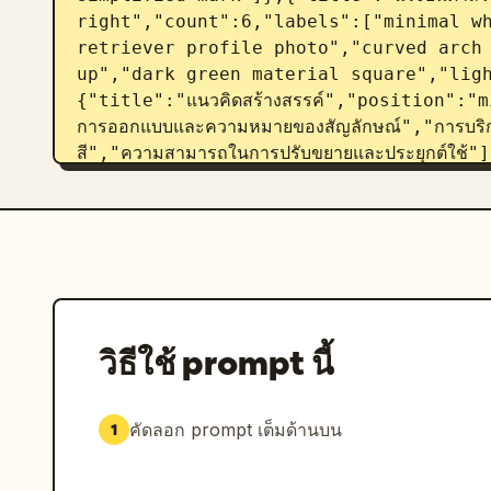
right","count":6,"labels":["minimal wh
retriever profile photo","curved arch
up","dark green material square","lig
{"title":"แนวคิดสร้างสรรค์","position":
การออกแบบและความหมายของสัญลักษณ์","การบริกา
สี","ความสามารถในการปรับขยายและประยุกต์ใช้"]
แบรนด์","position":"middle center to ri
และด้านหลัง","หัวจดหมายและซองจดหมาย","ไอคอ
เว็บไซต์","บรรจุภัณฑ์สินค้า / ถุงช้อปปิ้ง","ป้า
variants"]},{"title":"ข้อกำหนดด้านสี","p
left","count":5,"labels":["สีหลัก","สีรอง","
{"title":"ข้อกำหนดด้านตัวอักษร","position
center","count":2,"labels":["Source Ha
วิธีใช้ prompt นี้
CN"]},{"title":"ขนาดการใช้งานขั้นต่ำ","po
right","count":2,"labels":["horizontal
minimum size"]},{"title":"พื้นที่ว่างปลอดภ
คัดลอก prompt เต็มด้านบน
1
left","count":1,"labels":["clear spac
{"title":"ตัวอย่างการใช้งานที่ผิด","positio