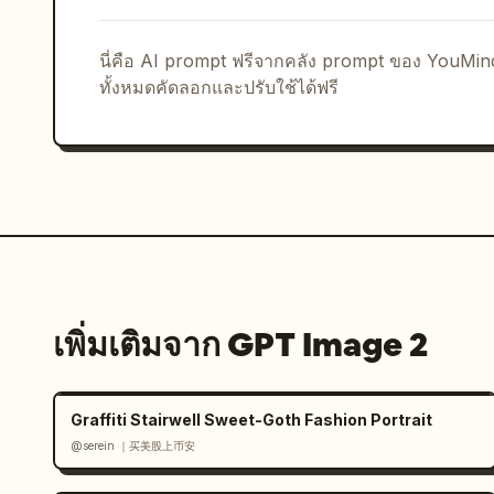
right","count":5,"labels":["do not dis
add effects","do not stretch verticall
background"]}],"grid":"strict multi-co
นี่คือ AI prompt ฟรีจากคลัง prompt ของ YouMi
rules and consistent spacing"},"logo_d
ทั้งหมดคัดลอกและปรับใช้ได้ฟรี
lettermark","integration":"negative-sp
and X, reading as the letter D while s
right","color":"dark green","subtitle"
with thin horizontal lines on both side
เข้ม","hex":"#1E3D34"},{"name":"สีขาวครี
อบอุ่น","hex":"#E5E2DB"},{"name":"สีเขียว
อบอุ่น","hex":"#E0A86E"}],"applications
set, stationery set, smartphone app ic
dark green and kraft shopping bags, st
เพิ่มเติมจาก GPT Image 2
icon variations"},"typography":{"famil
Sans Rounded CN"],"weights":["Bold","
resolution graphic design presentation
Graffiti Stairwell Sweet-Goth Fashion Portrait
vector logo, realistic mockup inserts,
@serein ｜买美股上币安
mockups, no perspective distortion"}