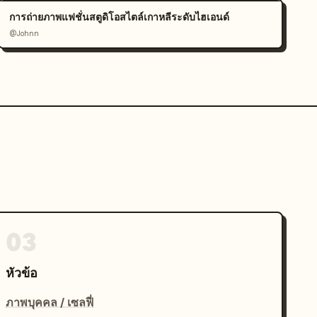
การถ่ายภาพแฟชั่นสตูดิโอสไตล์เกาหลีระดับไฮเอนด์
@Johnn
03
หัวข้อ
ภาพบุคคล / เซลฟี่