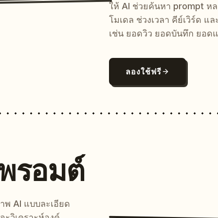
ให้ AI ช่วยค้นหา prompt 
โมเดล ช่วงเวลา คีย์เวิร์ด แ
เช่น ยอดวิว ยอดบันทึก ยอดแ
ลองใช้ฟรี
นพรอมต์
์ภาพ AI แบบละเอียด
จะวิเคราะห์องค์