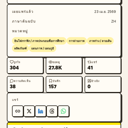
เผยแพร่แล้ว
23 เม.ย. 2569
ภาษาต้นฉบับ
ZH
หมวดหมู่
อินโฟกราฟิก / ภาพประกอบเพื่อการศึกษา
การถ่ายภาพ
ภาพร่าง / ลายเส้น
ผลิตภัณฑ์
แผนภาพ / แผนภูมิ
ถูกใจ
ยอดดู
แชร์
304
27.8K
41
ความคิดเห็น
บันทึก
อ้างอิง
38
157
0
แชร์