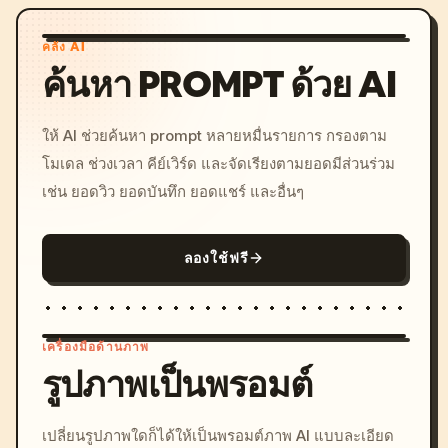
คลัง AI
ค้นหา PROMPT ด้วย AI
ให้ AI ช่วยค้นหา prompt หลายหมื่นรายการ กรองตาม
โมเดล ช่วงเวลา คีย์เวิร์ด และจัดเรียงตามยอดมีส่วนร่วม
เช่น ยอดวิว ยอดบันทึก ยอดแชร์ และอื่นๆ
ลองใช้ฟรี
เครื่องมือด้านภาพ
รูปภาพเป็นพรอมต์
/imagine prompt: cinemati
เปลี่ยนรูปภาพใดก็ได้ให้เป็นพรอมต์ภาพ AI แบบละเอียด
c, cyberpunk sunset, neon