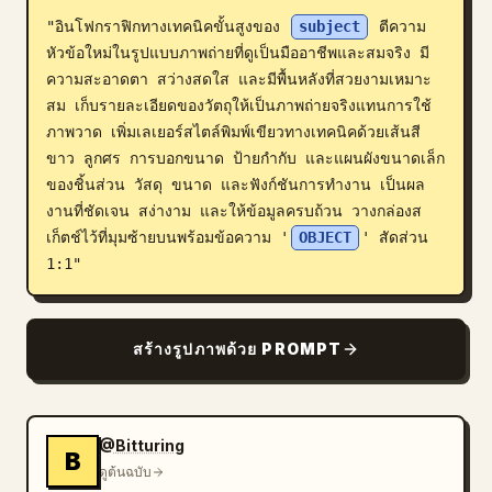
"อินโฟกราฟิกทางเทคนิคขั้นสูงของ 
subject
 ตีความ
บล็อก
หัวข้อใหม่ในรูปแบบภาพถ่ายที่ดูเป็นมืออาชีพและสมจริง มี
ความสะอาดตา สว่างสดใส และมีพื้นหลังที่สวยงามเหมาะ
อัปเดต
สม เก็บรายละเอียดของวัตถุให้เป็นภาพถ่ายจริงแทนการใช้
ภาพวาด เพิ่มเลเยอร์สไตล์พิมพ์เขียวทางเทคนิคด้วยเส้นสี
ขาว ลูกศร การบอกขนาด ป้ายกำกับ และแผนผังขนาดเล็ก
ของชิ้นส่วน วัสดุ ขนาด และฟังก์ชันการทำงาน เป็นผล
งานที่ชัดเจน สง่างาม และให้ข้อมูลครบถ้วน วางกล่องส
เก็ตช์ไว้ที่มุมซ้ายบนพร้อมข้อความ '
OBJECT
' สัดส่วน 
1:1"
สร้างรูปภาพด้วย PROMPT
@Bitturing
B
ดูต้นฉบับ