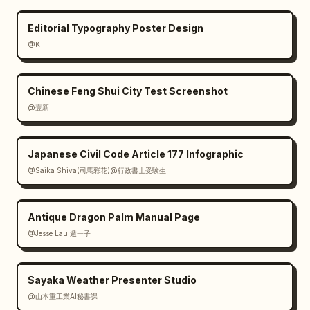
Editorial Typography Poster Design
@K
Chinese Feng Shui City Test Screenshot
@壹新
Japanese Civil Code Article 177 Infographic
@Saika Shiva(司馬彩花)@行政書士受験生
Antique Dragon Palm Manual Page
@Jesse Lau 遁一子
Sayaka Weather Presenter Studio
@山本重工業AI秘書課