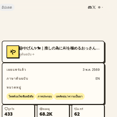
อัปเดต
@やげん✨🐎｜推しの為にAIを極めるおっさん社会人
や
ดูต้นฉบับ
เผยแพร่แล้ว
3 พ.ค. 2569
ภาษาต้นฉบับ
EN
หมวดหมู่
โพสต์บนโซเชียลมีเดีย
ภาพประกอบ
บทคัดย่อ / ความเป็นมา
ถูกใจ
ยอดดู
แชร์
433
68.2K
62