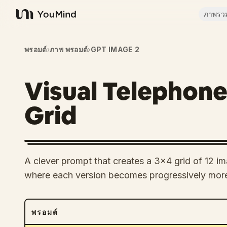
ภาพรว
YouMind
พรอมต์
›
ภาพ พรอมต์
›
GPT IMAGE 2
Visual Telephon
Grid
A clever prompt that creates a 3x4 grid of 12 im
where each version becomes progressively more
พรอมต์