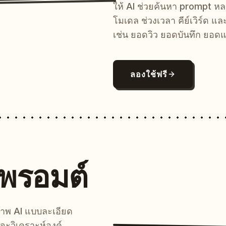
ให้ AI ช่วยค้นหา prompt 
โมเดล ช่วงเวลา คีย์เวิร์ด แ
เช่น ยอดวิว ยอดบันทึก ยอดแ
ลองใช้ฟรี
นพรอมต์
์ภาพ AI แบบละเอียด
จะวิเคราะห์องค์