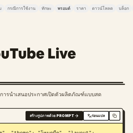
ม
กรณีการใช้งาน
ทักษะ
พรอมต์
ราคา
ดาวน์โหลด
บล็อก
ouTube Live
ดงการนำเสนอประกาศเปิดตัวผลิตภัณฑ์แบบสด
สร้างรูปภาพด้วย PROMPT
ก่อนแปล
m", "theme": "โหมดมืด", "layout": 