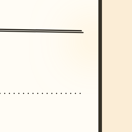
/imagine prompt: cinematic, cyberpunk s
unset, neon colors, 8k --v 6.0