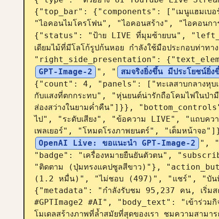
{"top_bar": {"components": ["เมนูแฮมเบอร์
"ไอคอนไมโครโฟน", "ไอคอนสร้าง", "ไอคอนการแ
{"status": "ป้าย LIVE ที่มุมซ้ายบน", "lef
เดียมไม้ที่มีโลโก้รูปก้นหอย กำลังใช้มือประกอบท่าทาง
"right_side_presentation": {"text_ele
GPT-Image-2
", "
สมจริงยิ่งขึ้น มีประโยชน์ยิ่งข
{"count": 4, "panels": ["ทะเลสาบกลางหุบเขาพ
กับแสงที่ตกกระทบ", "หุ่นยนต์น่ารักถือโคมไฟในป่า
ส่องสว่างในยามค่ำคืน"]}}, "bottom_controls
ไป", "ระดับเสียง", "ข้อความ LIVE", "แถบความคื
เพลเยอร์", "โหมดโรงภาพยนตร์", "เต็มหน้าจอ
OpenAI Live: ขอแนะนำ GPT-Image-2
", 
"badge": "เครื่องหมายยืนยันตัวตน", "subscri
"ติดตาม (ปุ่มทรงแคปซูลสีขาว)"}, "action_
(1.2 หมื่น)", "ไม่ชอบ (497)", "แชร์", "บั
{"metadata": "กำลังรับชม 95,237 คน, เริ่มสตร
#GPTImage2 #AI", "body_text": "เข้าร่วมกิจก
โมเดลสร้างภาพที่ล้ำสมัยที่สุดของเรา ชมความสามา