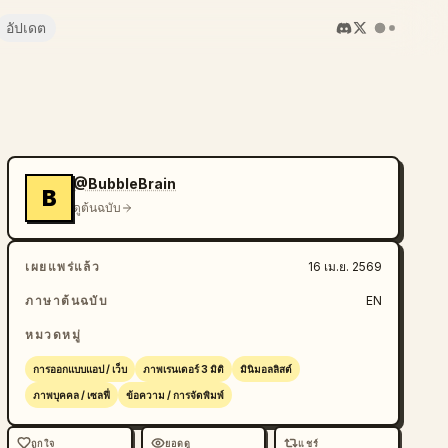
อัปเดต
@BubbleBrain
B
ดูต้นฉบับ
เผยแพร่แล้ว
16 เม.ย. 2569
ภาษาต้นฉบับ
EN
หมวดหมู่
การออกแบบแอป / เว็บ
ภาพเรนเดอร์ 3 มิติ
มินิมอลลิสต์
ภาพบุคคล / เซลฟี่
ข้อความ / การจัดพิมพ์
ถูกใจ
ยอดดู
แชร์