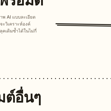
นพรอมต์
์ภาพ AI แบบละเอียด
จะวิเคราะห์องค์
คเดิมซ้ำได้ในไม่กี่
ต์อื่นๆ