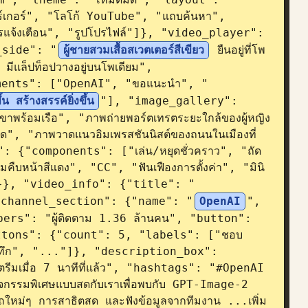
เกอร์", "โลโก้ YouTube", "แถบค้นหา", 
จ้งเตือน", "รูปโปรไฟล์"]}, "video_player": 
t_side": "
ผู้ชายสวมเสื้อสเวตเตอร์สีเขียว
 ยืนอยู่ที่โพ
 มีแล็ปท็อปวางอยู่บนโพเดียม", 
ments": ["OpenAI", "ขอแนะนำ", "
ึ้น สร้างสรรค์ยิ่งขึ้น
"], "image_gallery": 
ร้อมเรือ", "ภาพถ่ายพอร์ตเทรตระยะใกล้ของผู้หญิง
มืด", "ภาพวาดแนวอิมเพรสชันนิสต์ของถนนในเมืองที่
": {"components": ["เล่น/หยุดชั่วคราว", "ถัด
บหน้าสีแดง", "CC", "ฟันเฟืองการตั้งค่า", "มินิ
"]}}, "video_info": {"title": "
"channel_section": {"name": "
OpenAI
", 
bers": "ผู้ติดตาม 1.36 ล้านคน", "button": 
buttons": {"count": 5, "labels": ["ชอบ 
นทึก", "..."]}, "description_box": 
ีมเมื่อ 7 นาทีที่แล้ว", "hashtags": "#OpenAI 
รรมพิเศษแบบสดกับเราเพื่อพบกับ GPT-Image-2 
รถใหม่ๆ การสาธิตสด และฟังข้อมูลจากทีมงาน ...เพิ่ม