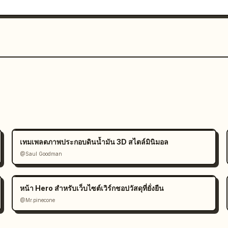
เทมเพลตภาพประกอบดินน้ำมัน 3D สไตล์มินิมอล
@Saul Goodman
หน้า Hero สำหรับเว็บไซต์เวิร์กชอปวัสดุที่ยั่งยืน
@Mr.pinecone