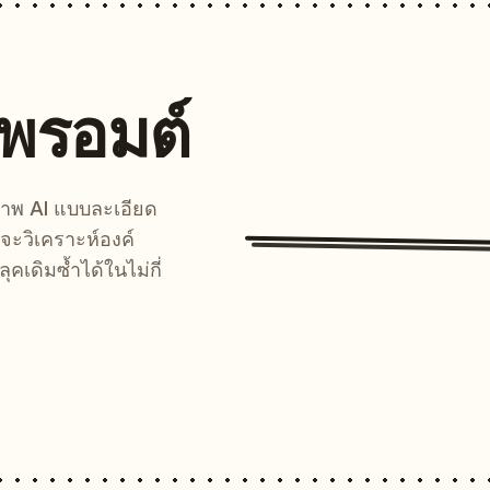
นพรอมต์
์ภาพ AI แบบละเอียด
จะวิเคราะห์องค์
คเดิมซ้ำได้ในไม่กี่