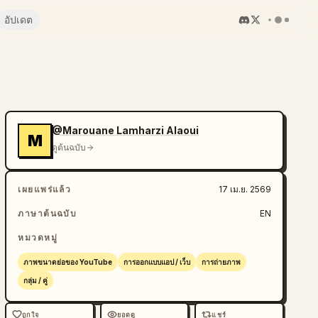
อัปเดต
@Marouane Lamharzi Alaoui
M
ดูต้นฉบับ
เผยแพร่แล้ว
17 เม.ย. 2569
ภาษาต้นฉบับ
EN
หมวดหมู่
ภาพขนาดย่อของ YouTube
การออกแบบแอป / เว็บ
การถ่ายภาพ
กลุ่ม / คู่
ถูกใจ
ยอดดู
แชร์