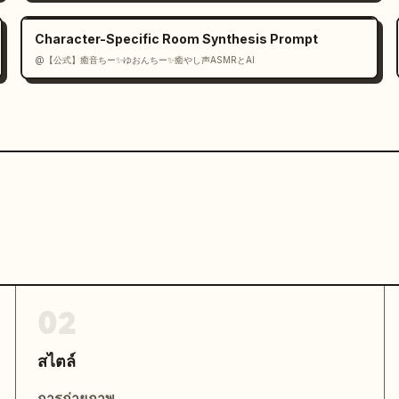
Character-Specific Room Synthesis Prompt
@【公式】癒音ちー✨ゆおんちー✨癒やし声ASMRとAI
02
สไตล์
การถ่ายภาพ