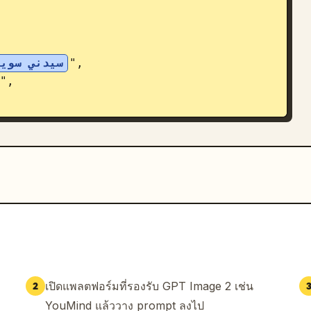
سيدني سويني مع بل
",

",

เปิดแพลตฟอร์มที่รองรับ GPT Image 2 เช่น
2
YouMind แล้ววาง prompt ลงไป