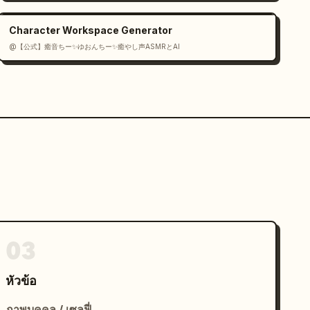
Character Workspace Generator
@【公式】癒音ちー✨ゆおんちー✨癒やし声ASMRとAI
03
หัวข้อ
ภาพบุคคล / เซลฟี่