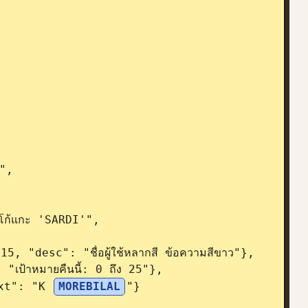
",

text": "K 
MOREBILAL
"}
