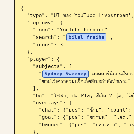
{

  "type": "UI ของ YouTube Livestream",

  "top_nav": {

    "logo": "YouTube Premium",

    "search": "
bilal fraiha
",

    "icons": 3

  },

  "player": {

    "subjects": [

      "
Sydney Sweeney
 สวมคาร์ดิแกนสีขาว
      "ชายไว้เคราสวมแจ็กเก็ตสีเบจกำลังหัวเราะ"

    ],

    "bg": "โซฟา, ปุ่ม Play สีเงิน 2 ปุ่ม, โลโก้แกะ 'SARDI'",

    "overlays": {

      "chat": {"pos": "ซ้าย", "count": 15, "desc": "ชื่อผู้ใช้หลากสี ข้อความสีขาว"},

      "goal": {"pos": "ขวาบน", "text": "เป้าหมายคืนนี้: 0 ถึง 25"},

      "banner": {"pos": "กลางล่าง", "
    },
