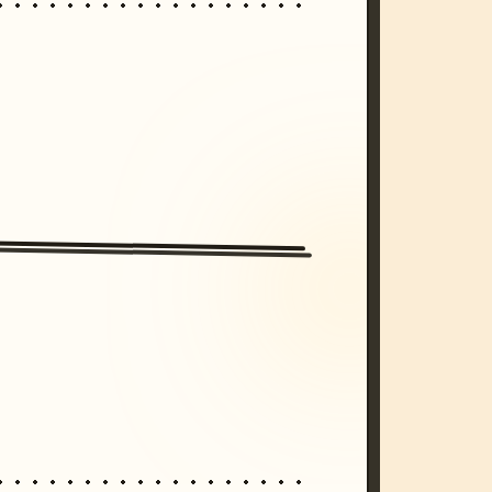
/imagine prompt: cinematic, cyberpunk s
unset, neon colors, 8k --v 6.0