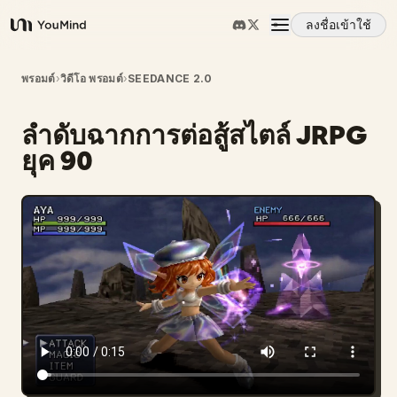
ลงชื่อเข้าใช้
YouMind
ภาพรวม
พรอมต์
›
วิดีโอ พรอมต์
›
SEEDANCE 2.0
ลำดับฉากการต่อสู้สไตล์ JRPG
กรณีการใช้งาน
ยุค 90
ทักษะ
พรอมต์
ราคา
ดาวน์โหลด