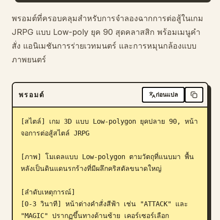
บล็อก
พรอมต์ที่ครอบคลุมสำหรับการจำลองฉากการต่อสู้ในเกม
JRPG แบบ Low-poly ยุค 90 สุดคลาสสิก พร้อมเมนูคำ
สั่ง แอนิเมชันการร่ายเวทมนตร์ และการหมุนกล้องแบบ
อัปเดต
ภาพยนตร์
พรอมต์
ก่อนแปล
[สไตล์] เกม 3D แบบ Low-polygon ยุคปลาย 90, หน้า
จอการต่อสู้สไตล์ JRPG

[ภาพ] โมเดลแบบ Low-polygon ตามวัตถุที่แนบมา พื้น
หลังเป็นดินแดนรกร้างที่มีผลึกคริสตัลขนาดใหญ่

[ลำดับเหตุการณ์]

[0-3 วินาที] หน้าต่างคำสั่งสีฟ้า เช่น "ATTACK" และ 
"MAGIC" ปรากฏขึ้นทางด้านซ้าย เคอร์เซอร์เลือก 