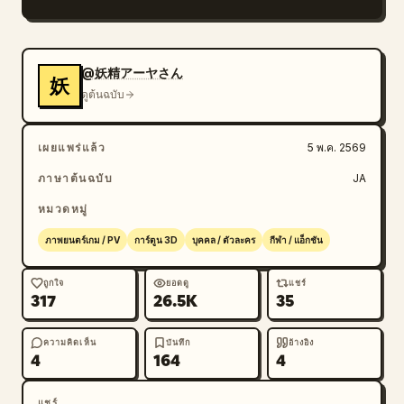
@妖精アーヤさん
妖
ดูต้นฉบับ
เผยแพร่แล้ว
5 พ.ค. 2569
ภาษาต้นฉบับ
JA
หมวดหมู่
ภาพยนตร์เกม / PV
การ์ตูน 3D
บุคคล / ตัวละคร
กีฬา / แอ็กชัน
ถูกใจ
ยอดดู
แชร์
317
26.5K
35
ความคิดเห็น
บันทึก
อ้างอิง
4
164
4
แชร์