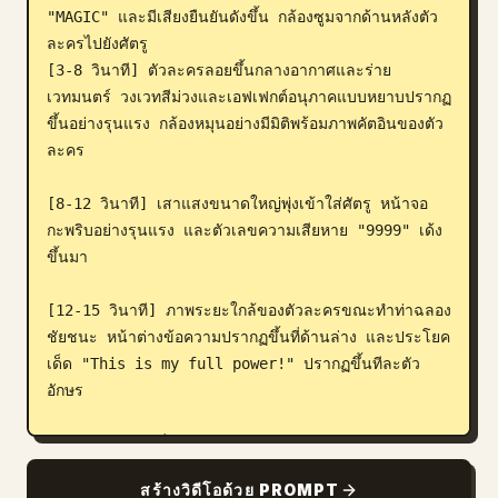
"MAGIC" และมีเสียงยืนยันดังขึ้น กล้องซูมจากด้านหลังตัว
ละครไปยังศัตรู

[3-8 วินาที] ตัวละครลอยขึ้นกลางอากาศและร่าย
เวทมนตร์ วงเวทสีม่วงและเอฟเฟกต์อนุภาคแบบหยาบปรากฏ
ขึ้นอย่างรุนแรง กล้องหมุนอย่างมีมิติพร้อมภาพคัตอินของตัว
ละคร

[8-12 วินาที] เสาแสงขนาดใหญ่พุ่งเข้าใส่ศัตรู หน้าจอ
กะพริบอย่างรุนแรง และตัวเลขความเสียหาย "9999" เด้ง
ขึ้นมา

[12-15 วินาที] ภาพระยะใกล้ของตัวละครขณะทำท่าฉลอง
ชัยชนะ หน้าต่างข้อความปรากฏขึ้นที่ด้านล่าง และประโยค
เด็ด "This is my full power!" ปรากฏขึ้นทีละตัว
อักษร

[เสียง] เสียงคำสั่งแบบ 8-bit, เสียงเอฟเฟกต์ระเบิดสุด
อลังการ และเสียงพากย์ตัวละคร
สร้างวิดีโอด้วย PROMPT