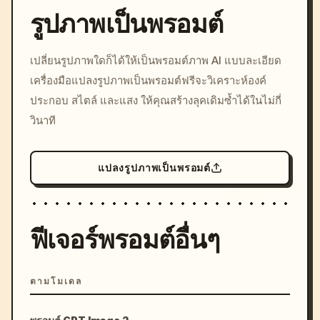
รูปภาพเป็นพรอมต์
/imagine prompt: cinemati
เปลี่ยนรูปภาพใดก็ได้ให้เป็นพรอมต์ภาพ AI แบบละเอียด
c, cyberpunk sunset, neon
เครื่องมือแปลงรูปภาพเป็นพรอมต์ฟรีจะวิเคราะห์องค์
colors, 8k --v 6.0
ประกอบ สไตล์ และแสง ให้คุณสร้างลุคเดิมซ้ำได้ในไม่กี่
วินาที
แปลงรูปภาพเป็นพรอมต์
ฟีเจอร์พรอมต์อื่นๆ
ตามโมเดล