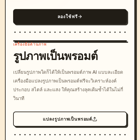
ลองใช้ฟรี
เครื่องมือด้านภาพ
รูปภาพเป็นพรอมต์
/imagine prompt: cinemati
เปลี่ยนรูปภาพใดก็ได้ให้เป็นพรอมต์ภาพ AI แบบละเอียด
c, cyberpunk sunset, neon
เครื่องมือแปลงรูปภาพเป็นพรอมต์ฟรีจะวิเคราะห์องค์
colors, 8k --v 6.0
ประกอบ สไตล์ และแสง ให้คุณสร้างลุคเดิมซ้ำได้ในไม่กี่
วินาที
แปลงรูปภาพเป็นพรอมต์