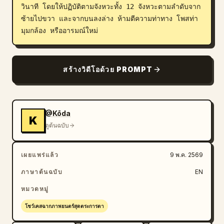
วินาที โดยให้ปฏิบัติตามจังหวะทั้ง 12 จังหวะตามลำดับจาก
ซ้ายไปขวา และจากบนลงล่าง ห้ามตีความท่าทาง โพสท่า 
มุมกล้อง หรืออารมณ์ใหม่
สร้างวิดีโอด้วย PROMPT
@Kōda
K
ดูต้นฉบับ
เผยแพร่แล้ว
9 พ.ค. 2569
ภาษาต้นฉบับ
EN
หมวดหมู่
โชว์เคสฉากภาพยนตร์สุดตระการตา