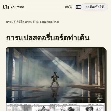
ลงชื่อเข้าใช้
YouMind
ภาพรวม
พรอมต์
›
วิดีโอ พรอมต์
›
SEEDANCE 2.0
การแปลสตอรี่บอร์ดท่าเต้น
กรณีการใช้งาน
ทักษะ
พรอมต์
ราคา
ดาวน์โหลด