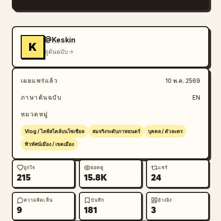
สมบูรณ์แบบ

[00:03-00:05]

@Keskin
K
ฉากพีระมิดลูฟร์ กล้องเคลื่อนที่แบบไดนามิกหมุนรอบตัวเธอ
ดูต้นฉบับ
ในขณะที่เธอคว้ากล้องแล้ววิ่งไปทางพีระมิดแก้ว ตัดสลับ
อย่างรวดเร็วระหว่าง:

เผยแพร่แล้ว
10 พ.ค. 2569
— หันกลับมามองแล้วยิ้ม

— ยิ้มกว้างระยะใกล้

ภาษาต้นฉบับ
EN
— นักท่องเที่ยวที่เดินผ่านไปมาอย่างเร่งรีบ

หมวดหมู่
— ช็อตแฟชั่นมุมต่ำ

— การเคลื่อนไหวแบบ Vlog ที่ถือกล้องถ่าย

Vlog / ไลฟ์สไตล์บนโซเชียล
สมจริงระดับภาพยนตร์
บุคคล / ตัวละคร
เสียงกีตาร์ไฟฟ้าดังเข้มข้นขึ้น

ทิวทัศน์เมือง / เขตเมือง
[00:05-00:06]

ถูกใจ
ยอดดู
แชร์
215
15.8K
24
มหาวิหารนอเทรอดาม เธอหันมาทางกล้องกะทันหันในขณะ
ที่ฝูงชนด้านหลังเคลื่อนไหวแบบ Time-lapse จนเบลอ เธอ
หัวเราะเสียงดังเป็นภาษาญี่ปุ่นว่า:

ความคิดเห็น
บันทึก
อ้างอิง
9
181
3
「ヤバい、映画みたい！！」
