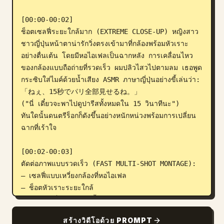
[00:00-00:02]

ช็อตเซลฟี่ระยะใกล้มาก (EXTREME CLOSE-UP) หญิงสาว
ชาวญี่ปุ่นหน้าตาน่ารักวิ่งตรงเข้ามาที่กล้องพร้อมหัวเราะ
อย่างตื่นเต้น โดยมีหอไอเฟลเป็นฉากหลัง การเคลื่อนไหว
ของกล้องแบบถือถ่ายที่รวดเร็ว ผมปลิวไสวไปตามลม เธอพูด
กระซิบใส่ไมค์ด้วยน้ำเสียง ASMR ภาษาญี่ปุ่นอย่างขี้เล่นว่า:

「ねぇ、15秒でパリ全部見せるね。」

("นี่ เดี๋ยวจะพาไปดูปารีสทั้งหมดใน 15 วินาทีนะ")

ทันใดนั้นดนตรีร็อกก็ดังขึ้นอย่างหนักหน่วงพร้อมการเปลี่ยน
ฉากที่เร้าใจ

[00:02-00:03]

ตัดต่อภาพแบบรวดเร็ว (FAST MULTI-SHOT MONTAGE):

— เซลฟี่แบบเหวี่ยงกล้องที่หอไอเฟล

— ช็อตหัวเราะระยะใกล้

— หมุนตัวเร็วๆ ข้างแม่น้ำแซน

— สะบัดแว่นกันแดดใส่กล้อง

สร้างวิดีโอด้วย PROMPT
จังหวะดนตรีร็อกหนักๆ ที่เข้ากับจังหวะการตัดต่อได้อย่าง