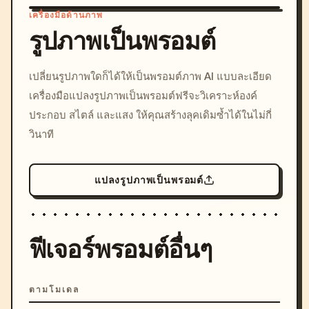
เครื่องมือด้านภาพ
รูปภาพเป็นพรอมต์
/imagine prompt: cinemati
เปลี่ยนรูปภาพใดก็ได้ให้เป็นพรอมต์ภาพ AI แบบละเอียด
c, cyberpunk sunset, neon
เครื่องมือแปลงรูปภาพเป็นพรอมต์ฟรีจะวิเคราะห์องค์
colors, 8k --v 6.0
ประกอบ สไตล์ และแสง ให้คุณสร้างลุคเดิมซ้ำได้ในไม่กี่
วินาที
แปลงรูปภาพเป็นพรอมต์
ฟีเจอร์พรอมต์อื่นๆ
ตามโมเดล