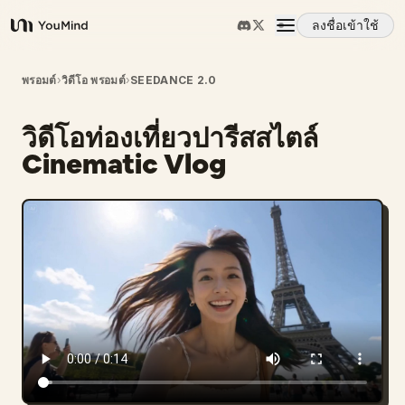
ลงชื่อเข้าใช้
YouMind
ภาพรวม
พรอมต์
›
วิดีโอ พรอมต์
›
SEEDANCE 2.0
วิดีโอท่องเที่ยวปารีสสไตล์
กรณีการใช้งาน
Cinematic Vlog
ทักษะ
พรอมต์
ราคา
ดาวน์โหลด