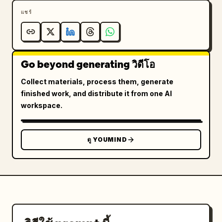
("สุดยอด เหมือนในหนังเลย!!")

แชร์
[00:06-00:08]

ตัดต่อภาพประตูชัยฝรั่งเศสอย่างรวดเร็ว:

— ช็อตมุมกว้างใต้ประตูชัย

Go beyond generating วิดีโอ
— กระโดดหมุนตัวเปลี่ยนฉาก

— มุมกล้องเงยขึ้นอย่างมีพลัง

Collect materials, process them, generate
— เดินตรงเข้ามาที่หน้าเลนส์

finished work, and distribute it from one AI
— ยิ้มให้กล้องระยะใกล้

workspace.
— ภาพการจราจรในเมืองที่เร่งความเร็ว

การตัดต่อที่รวดเร็วและเต็มไปด้วยพลังตามจังหวะกลอง

ดู YOUMIND
[00:08-00:10]

ภายในพิพิธภัณฑ์ลูฟร์ข้างภาพโมนาลิซา บรรยากาศ Vlog 
ที่สนุกสนานและวุ่นวาย:

— เซลฟี่ยิ้มกว้างโดยมีโมนาลิซาเป็นฉากหลัง

— นักท่องเที่ยวเดินผ่านไปมาอย่างรวดเร็ว

— เอฟเฟกต์แสงแฟลชจากกล้อง

— สบตาใกล้ๆ กับกล้อง
