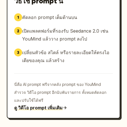
วิธีใช้ prompt นี้
— เปลี่ยนฉากด้วยการซูมเข้าอย่างรวดเร็ว

ดนตรีร็อกเบาลงชั่วคราวเพื่อให้ได้ยินเสียงบรรยากาศรอบ
คัดลอก prompt เต็มด้านบน
1
ข้างและเสียงชัตเตอร์กล้อง

เปิดแพลตฟอร์มที่รองรับ Seedance 2.0 เช่น
2
[00:12-00:13]

ฉากในหอนาฬิกาขนาดใหญ่ กล้องเคลื่อนที่หมุนรอบใบหน้า
YouMind แล้ววาง prompt ลงไป
ของเธออย่างรวดเร็วในขณะที่แสงอาทิตย์ส่องผ่านกระจก
นาฬิกายักษ์ เธอพูดกระซิบเบาๆ เป็นภาษาญี่ปุ่นว่า:

เปลี่ยนหัวข้อ สไตล์ หรือรายละเอียดให้ตรงไอ
3
「パリ、大好き。」

เดียของคุณ แล้วสร้าง
("รักปารีสจัง")

หยุดพักเสียง ASMR สั้นๆ ก่อนที่ดนตรีจะกลับมาดังกระหึ่มอีก
ครั้ง

นี่คือ AI prompt ฟรีจากคลัง prompt ของ YouMind
สำรวจ วิดีโอ prompt อีกนับพันรายการ ทั้งหมดคัดลอก
[00:13-00:15]

ตัดต่อภาพปารีสครั้งสุดท้ายแบบรวดเร็วที่สุด:

และปรับใช้ได้ฟรี
— ช็อตเดินบนถนนช็องเซลิเซ่

ดู วิดีโอ prompt เพิ่มเติม
— ประตูชัยยามพระอาทิตย์ตก

— แสงระยิบระยับของหอไอเฟล

— รอยยิ้มที่ลูฟร์
