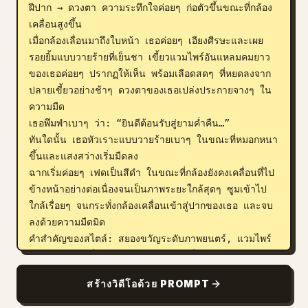
ฝีปาก → ดวงตา ความระทึกใจค่อยๆ ก่อตัวขึ้นขณะที่กล้อง
เคลื่อนสูงขึ้น

เมื่อกล้องเลื่อนมาถึงใบหน้า เธอค่อยๆ เอียงศีรษะและเผย
รอยยิ้มแบบวายร้ายที่เย็นชา เขี้ยวแวมไพร์อันแหลมคมยาว
ของเธอค่อยๆ ปรากฏให้เห็น พร้อมเลือดสดๆ ที่หยดลงจาก
ปลายเขี้ยวอย่างช้าๆ ดวงตาของเธอเปล่งประกายจางๆ ใน
ความมืด

เธอพึมพำเบาๆ ว่า: “ยินดีต้อนรับสู่ยามค่ำคืน…”

ทันใดนั้น เธอหัวเราะแบบวายร้ายเบาๆ ในขณะที่หมอกหนา
ขึ้นและแสงสว่างเริ่มมืดลง

ฉากเริ่มค่อยๆ เฟดเป็นสีดำ ในขณะที่กล้องยังคงเคลื่อนที่ไป
ข้างหน้าอย่างต่อเนื่องจนเป็นภาพระยะใกล้สุดๆ ซูมเข้าไป
ใกล้เรื่อยๆ จนกระทั่งกล้องเคลื่อนเข้าสู่ปากของเธอ และจบ
ลงด้วยความมืดมิด

คำสำคัญของสไตล์: สยองขวัญระดับภาพยนตร์, แวมไพร์
โกธิค, การเคลื่อนกล้องแบบช้า, แสงที่ดูมีมิติ, ระทึก
ขวัญ, สมจริงเหมือนภาพถ่าย, บรรยากาศหม่นๆ, ระยะชัด
สร้างวิดีโอด้วย PROMPT
ลึกตื้น, เกรนฟิล์ม, หมอกแบบวอลูเมตริก