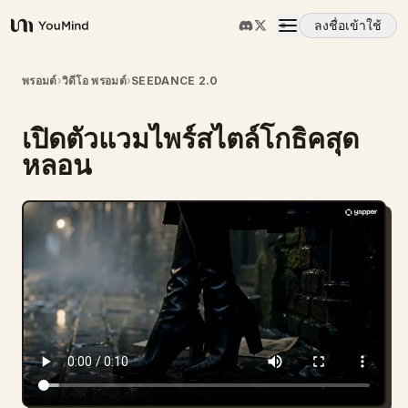
ลงชื่อเข้าใช้
YouMind
ภาพรวม
พรอมต์
›
วิดีโอ พรอมต์
›
SEEDANCE 2.0
เปิดตัวแวมไพร์สไตล์โกธิคสุด
กรณีการใช้งาน
หลอน
ทักษะ
พรอมต์
ราคา
ดาวน์โหลด