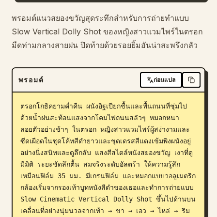
บล็อก
พรอมต์แนวสยองขวัญสุดระทึกสำหรับการถ่ายทำแบบ
Slow Vertical Dolly Shot ของหญิงสาวแวมไพร์ในตรอก
มืดท่ามกลางสายฝน ปิดท้ายด้วยรอยยิ้มอันน่าสะพรึงกลัว
อัปเดต
พรอมต์
ก่อนแปล
ตรอกโกธิคยามค่ำคืน ผนังอิฐเปียกชื้นและพื้นถนนที่ชุ่มไป
ด้วยน้ำฝนสะท้อนแสงจากโคมไฟถนนสลัวๆ หมอกหนา
ลอยตัวอย่างช้าๆ ในตรอก หญิงสาวแวมไพร์ผู้สง่างามและ
ซีดเผือดในชุดโค้ทสีดำยาวและชุดเดรสสีแดงเข้มพิงผนังอยู่
อย่างนิ่งสนิทและดูลึกลับ แสงสีสไตล์หนังสยองขวัญ เงาที่ดู
มีมิติ ระยะชัดลึกตื้น สมจริงระดับอัลตร้า ให้ความรู้สึก
เหมือนฟิล์ม 35 มม. มีเกรนฟิล์ม และหมอกแบบวอลูเมตริก

กล้องเริ่มจากรองเท้าบูทหนังสีดำของเธอและทำการถ่ายแบบ 
Slow Cinematic Vertical Dolly Shot ขึ้นไปด้านบน 
เคลื่อนที่อย่างนุ่มนวลจากเท้า → ขา → เอว → ไหล่ → ริม