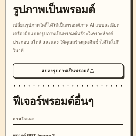
รูปภาพเป็นพรอมต์
/imagine prompt: cinemati
เปลี่ยนรูปภาพใดก็ได้ให้เป็นพรอมต์ภาพ AI แบบละเอียด
c, cyberpunk sunset, neon
เครื่องมือแปลงรูปภาพเป็นพรอมต์ฟรีจะวิเคราะห์องค์
colors, 8k --v 6.0
ประกอบ สไตล์ และแสง ให้คุณสร้างลุคเดิมซ้ำได้ในไม่กี่
วินาที
แปลงรูปภาพเป็นพรอมต์
ฟีเจอร์พรอมต์อื่นๆ
ตามโมเดล
พรอมต์ GPT Image 2