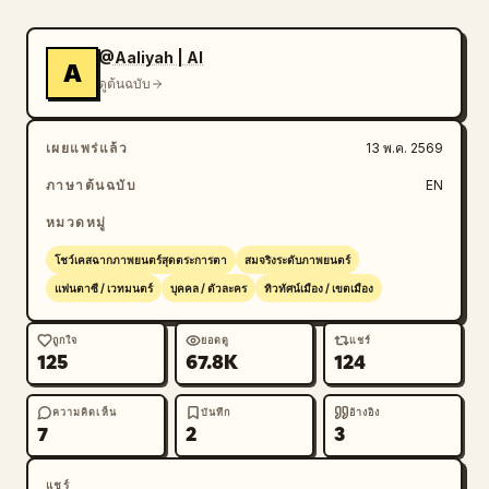
@Aaliyah | AI
A
ดูต้นฉบับ
เผยแพร่แล้ว
13 พ.ค. 2569
ภาษาต้นฉบับ
EN
หมวดหมู่
โชว์เคสฉากภาพยนตร์สุดตระการตา
สมจริงระดับภาพยนตร์
แฟนตาซี / เวทมนตร์
บุคคล / ตัวละคร
ทิวทัศน์เมือง / เขตเมือง
ถูกใจ
ยอดดู
แชร์
125
67.8K
124
ความคิดเห็น
บันทึก
อ้างอิง
7
2
3
แชร์