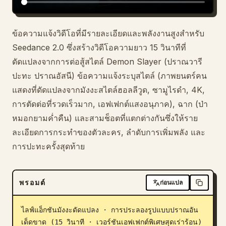
บล็อก
ข้อความแจ้งวิดีโอที่มีรายละเอียดและพลังงานสูงสำหรับ
Seedance 2.0 ซึ่งสร้างวิดีโอความยาว 15 วินาทีที่
อัปเดต
ดัดแปลงจากการต่อสู้สไตล์ Demon Slayer (ปราณวารี
ปะทะ ปราณอัสนี) ข้อความแจ้งระบุสไตล์ (ภาพยนตร์คน
แสดงที่ดัดแปลงจากมังงะสไตล์ฮอลลีวูด, ซามูไรดำ, 4K,
การตัดต่อที่รวดเร็วมาก, เอฟเฟกต์แสงอนุภาค), ฉาก (ป่า
หมอกยามค่ำคืน) และสามช็อตที่แตกต่างกันซึ่งให้ราย
ละเอียดการกระทำของตัวละคร, ลำดับการเพิ่มพลัง และ
การปะทะครั้งสุดท้าย
พรอมต์
ก่อนแปล
ไลฟ์แอ็กชันมังงะดัดแปลง · การประลองรูปแบบปราณอัน
เด็ดขาด (15 วินาที · เวอร์ชันเอฟเฟกต์พิเศษสุดเร่าร้อน)
