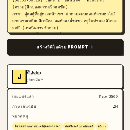
(ความรู้สึกของความเร็วสุดขีด)

ภาพ: คู่ต่อสู้ที่อยู่ตรงหน้าเขา นักดาบผมบลอนด์สวมฮาโอริ
ลายสามเหลี่ยมสีเหลือง ลดตัวลงต่ำมาก อยู่ในท่าของอิไอกะ
จุตสึ (เทคนิคการชักดาบ)

การกระทำ: พื้นดินระเบิดขึ้นมาทันที ร่างกายของเขา
ทั้งหมดกลายเป็นภาพติดตาของสายฟ้าสีทองที่เจิดจรัส หักเห
สร้างวิดีโอด้วย PROMPT
และพุ่งทะยานเป็นรูปตัว 'Z' ผ่านต้นไม้ด้วยความเร็วที่มอง
ไม่เห็นด้วยตาเปล่า

รายละเอียดเอฟเฟกต์พิเศษ: ประกายไฟฟ้าสีทองและใบไม้
ร่วงที่ไหม้เกรียมยังคงหลงเหลืออยู่ในบริเวณที่เขาผ่านไป

@John
J
[00:10-00:15] ช็อตที่ 3: วารี-อัสนีปะทะ · เสียง
ดูต้นฉบับ
สุดท้าย (การปะทะของท่าไม้ตาย)

ภาพ: การปะทะกันแบบตัวต่อตัวด้วยความเร็วสุดขีด ซามูไร
เผยแพร่แล้ว
11 ก.พ. 2569
หนุ่มเหวี่ยงมังกรวารีสีครามขนาดยักษ์ลงมาเพื่อรับการโจมตี 
และนักดาบผมบลอนด์ที่แปลงร่างเป็นสายฟ้าก็พุ่งเข้าชน

ภาษาต้นฉบับ
ZH
การกระทำ: ดาบทั้งสองเล่มปะทะกันอย่างรุนแรงกลางเฟรม

หมวดหมู่
ปรากฏการณ์เอฟเฟกต์พิเศษ: มังกรวารีสีครามและสายฟ้าสี
ทองระเบิดออกทันที ก่อตัวเป็นพายุพลังงานวารี-อัสนีขนาด
โชว์เคสฉากภาพยนตร์สุดตระการตา
สมจริงระดับภาพยนตร์
อนิเมะ