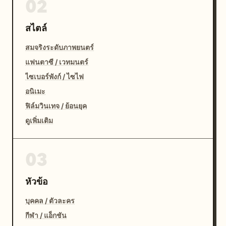
02
สไตล์
สมจริงระดับภาพยนตร์
แฟนตาซี / เวทมนตร์
ไซเบอร์พังก์ / ไซไฟ
อนิเมะ
ฟิล์มวินเทจ / ย้อนยุค
ดูเพิ่มเติม
03
หัวข้อ
บุคคล / ตัวละคร
กีฬา / แอ็กชัน