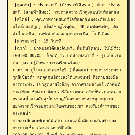
【จุดเด่น】: ปราณวารี (มังกรวารีสีคราม) ปะทะ ปราณ
อัสนี (สายฟ้าสีทอง) การดวลความเร็วสูงแบบไลฟ์แอ็กชัน

【สไตล์】: คุณภาพภาพยนตร์ไลฟ์แอ็กชันมังงะดัดแปลง
สไตล์ฮอลลีวูด, สไตล์ซามูไรดุดัน, 4K คมชัดพิเศษ, คัต
ฉับไวสุดขีด, เอฟเฟกต์แสงอนุภาคระเบิด, ไม่มีเลือด

【ความยาว】: 15 วินาที

【ฉาก】: ป่าหมอกใต้แสงจันทร์, พื้นดินโคลน, ใบไม้ร่วง

[00:00-00:05] ช็อตที่ 1: บทนำเพลงวารี · รูปแบบเริ่ม
ต้น (ความรู้สึกของการเตรียมพร้อม)

ภาพ: ซามูไรหนุ่มสวมฮาโอริ (เสื้อคลุม) ลายตารางหมาก
รุกสีเขียวดำ ลดจุดศูนย์ถ่วงลงใต้แสงจันทร์ ถือดาบสองมือ

การกระทำ: เขาสูดหายใจลึกๆ อากาศรอบข้างแข็งตัวทันที 
ขณะที่เขาชักดาบ มังกรวารีสีครามขนาดยักษ์ที่ควบแน่นจาก
กระแสน้ำแรงดันสูงก็ปรากฏขึ้นจากอากาศธาตุ หมุนวน
อย่างรวดเร็วรอบตัวและใบดาบของเขา ส่งเสียงคำรามของ
กระแสน้ำ

รายละเอียดเอฟเฟกต์พิเศษ: กระแสน้ำมีความสมจริงของ
การกระเซ็น ส่องสว่างป่าที่มืดมิด

[00:05-00:10] ช็อตที่ 2: อัสนีบาต · พุ่งทะยาน 