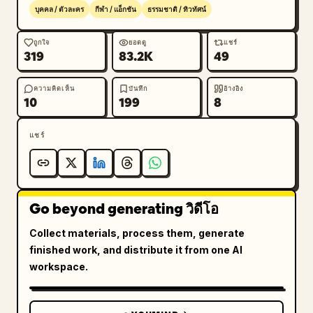
ใหญ่ที่แผ่กระจายออกไป ต้นไม้ใหญ่รอบข้างหักครึ่งจากคลื่น
บุคคล / ตัวละคร
กีฬา / แอ็กชัน
ธรรมชาติ / ทิวทัศน์
พลังงาน โคลน น้ำ และแสงบดบังกล้อง ฉากจบลงด้วยแสง
สีน้ำเงิน เหลือง และขาวที่เจิดจรัสอย่างยิ่ง
ถูกใจ
ยอดดู
แชร์
319
83.2K
49
ความคิดเห็น
บันทึก
อ้างอิง
10
199
8
แชร์
Go beyond generating วิดีโอ
Collect materials, process them, generate
finished work, and distribute it from one AI
workspace.