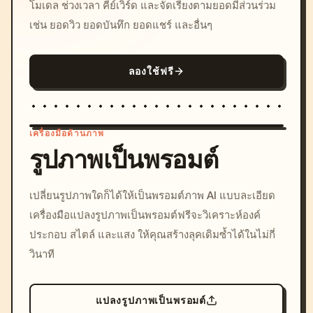
โมเดล ช่วงเวลา คีย์เวิร์ด และจัดเรียงตามยอดมีส่วนร่วม
เช่น ยอดวิว ยอดบันทึก ยอดแชร์ และอื่นๆ
ลองใช้ฟรี
เครื่องมือด้านภาพ
รูปภาพเป็นพรอมต์
/imagine prompt: cinemati
เปลี่ยนรูปภาพใดก็ได้ให้เป็นพรอมต์ภาพ AI แบบละเอียด
c, cyberpunk sunset, neon
เครื่องมือแปลงรูปภาพเป็นพรอมต์ฟรีจะวิเคราะห์องค์
colors, 8k --v 6.0
ประกอบ สไตล์ และแสง ให้คุณสร้างลุคเดิมซ้ำได้ในไม่กี่
วินาที
แปลงรูปภาพเป็นพรอมต์