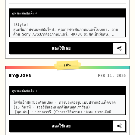
ดูพรอมต์ฉบับเต็ม
[Style]

สุนทรียภาพชนบทสมัยใหม่, คุณภาพระดับภาพยนตร์โฆษณา, ถ่าย
ด้วย Sony A7S3/กล้องภาพยนตร์, 4K/8K คมชัดเป็นพิเศษ, 
มาโครสุดขีด, แสงธรรมชาติโปร่งใส, ASMR บำบัด, ไม่มีกลิ่นอาย
ละครย้อนยุค

ลองใช้เลย
[Scene]

ห้องครัวฟาร์มเฮาส์สมัยใหม่ที่ได้รับการดูแลอย่างดี, ด้านหลังเป็นสวน
ผ…
เด่น
BY
@JOHN
FEB 11, 2026
ดูพรอมต์ฉบับเต็ม
ไลฟ์แอ็กชันมังงะดัดแปลง · การประลองรูปแบบปราณอันเด็ดขาด 
(15 วินาที · เวอร์ชันเอฟเฟกต์พิเศษสุดเร่าร้อน)

【จุดเด่น】: ปราณวารี (มังกรวารีสีคราม) ปะทะ ปราณอัสนี 
(สายฟ้าสีทอง) การดวลความเร็วสูงแบบไลฟ์แอ็กชัน

【สไตล์】: คุณภาพภาพยนตร์ไลฟ์แอ็กชันมังงะดัดแปลงสไตล์ฮอล
ลองใช้เลย
ลีวู…