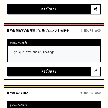
การเร่งความเร็วอย่างกะทันหัน

ลองใช้เลย
กล้อง: ระบบหลายมุมมองที่รวดเร็วพร้อมการเปลี่ยนผ่…
BY
@MAYV@簡単プロ級プロンプト公開中！
8 HOURS AGO
ดูพรอมต์ฉบับเต็ม
High-quality anime footage. …
ลองใช้เลย
BY
@CALIRA
9 HOURS AGO
ดูพรอมต์ฉบับเต็ม