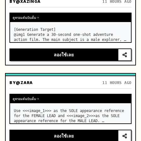
BY
@XAZINGA
11 HOURS AGO
ดูพรอมต์ฉบับเต็ม
[Generation Target]

@img1 Generate a 30-second one-shot adventure 
action film. The main subject is a male explorer, 
and the core event is a continuous sequence of 
breaking through mechanical traps in an underground 
ลองใช้เลย
temple to finally reach the treasure. No audi…
BY
@ZARA
11 HOURS AGO
ดูพรอมต์ฉบับเต็ม
Use <<<image_1>>> as the SOLE appearance reference 
for the FEMALE LEAD and <<<image_2>>>as the SOLE 
appearance reference for the MALE LEAD. …
ลองใช้เลย