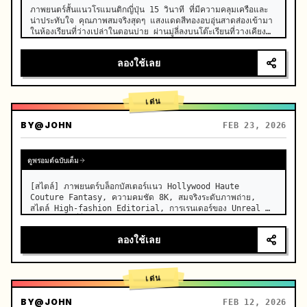
ภาพยนตร์สั้นแนวโรแมนติกญี่ปุ่น 15 วินาที ที่มีความคลุมเครือและ
น่าประทับใจ คุณภาพสมจริงสุดๆ แสงแดดสีทองอบอุ่นสาดส่องเข้ามา
ในห้องเรียนที่ว่างเปล่าในตอนบ่าย ผ่านมู่ลี่ลงบนโต๊ะเรียนที่วางเคียง
ข้างกัน ละอองฝุ่นเล็กๆ ลอยช้าๆ ในลำแสง โต๊ะไม้เก่า การ
เคลื่อนไหวที่ละเอี…
ลองใช้เลย
เด่น
BY
@JOHN
FEB 23, 2026
ดูพรอมต์ฉบับเต็ม
[สไตล์] ภาพยนตร์บล็อกบัสเตอร์แนว Hollywood Haute 
Couture Fantasy, ความคมชัด 8K, สมจริงระดับภาพถ่าย, 
สไตล์ High-fashion Editorial, การเรนเดอร์ของ Unreal 
Engine 5 ที่ลื่นไหล, ภาพลวงตา [ระยะเวลา] 15 วินาที [ฉาก] 
ทะเลเกลือ Salar de Uyuni (Sky Mirror) ที่กว้างใหญ่ไ…
ลองใช้เลย
เด่น
BY
@JOHN
FEB 12, 2026