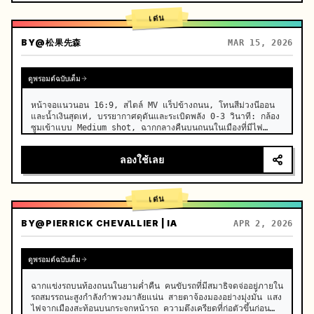
เด่น
BY
@松果先森
MAR 15, 2026
ดูพรอมต์ฉบับเต็ม
หน้าจอแนวนอน 16:9, สไตล์ MV แร็ปข้างถนน, โทนสีม่วงนีออน
และน้ำเงินสุดเท่, บรรยากาศดุดันและระเบิดพลัง 0-3 วินาที: กล้อง
ซูมเข้าแบบ Medium shot, ฉากกลางคืนบนถนนในเมืองที่มีไฟ
นีออนกะพริบ, หญิงชราผมสีเงินวัย 80 ปี ยืนอยู่หน้ากำแพงกราฟ
ฟิตี้, ผมสั้นสีเงินขาวจัดทรงเรีย…
ลองใช้เลย
เด่น
BY
@PIERRICK CHEVALLIER | IA
APR 2, 2026
ดูพรอมต์ฉบับเต็ม
ฉากแข่งรถบนท้องถนนในยามค่ำคืน คนขับรถที่มีสมาธิจดจ่ออยู่ภายใน
รถสมรรถนะสูงกำลังกำพวงมาลัยแน่น สายตาจ้องมองอย่างมุ่งมั่น แสง
ไฟจากเมืองสะท้อนบนกระจกหน้ารถ ความตึงเครียดที่ก่อตัวขึ้นก่อน