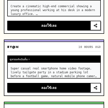
Create a cinematic high-end commercial showing a 
young professional working at his desk in a modern 
luxury office. …
ลองใช้เลย
BY
@𝐌
10 HOURS AGO
ดูพรอมต์ฉบับเต็ม
Super casual real smartphone home video footage, 
lively tailgate party in a stadium parking lot 
before a football game, natural mobile phone camera 
with slight authentic handheld shake, normal frame 
rate with smooth natural motion, rapidfire montage 
ลองใช้เลย
with const…