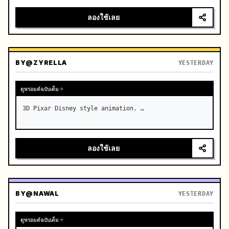
real-time broadcast, 4K photorealistic photography, 
high-saturation summer colors, real-time throughout 
ลองใช้เลย
without slow…
BY
@ZYRELLA
YESTERDAY
ดูพรอมต์ฉบับเต็ม
3D Pixar Disney style animation. …
ลองใช้เลย
BY
@NAWAL
YESTERDAY
ดูพรอมต์ฉบับเต็ม