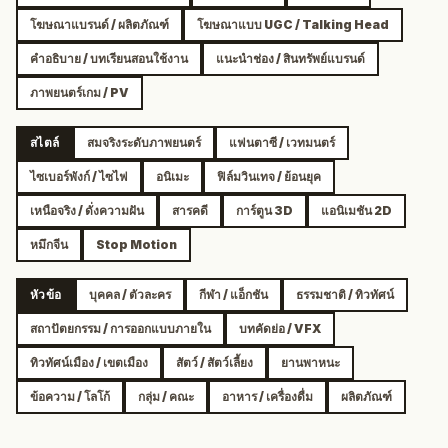
โฆษณาแบรนด์ / ผลิตภัณฑ์
โฆษณาแบบ UGC / Talking Head
คำอธิบาย / บทเรียนสอนใช้งาน
แนะนำช่อง / สินทรัพย์แบรนด์
ภาพยนตร์เกม / PV
สไตล์
สมจริงระดับภาพยนตร์
แฟนตาซี / เวทมนตร์
ไซเบอร์พังก์ / ไซไฟ
อนิเมะ
ฟิล์มวินเทจ / ย้อนยุค
เหนือจริง / ดั่งความฝัน
สารคดี
การ์ตูน 3D
แอนิเมชัน 2D
หมึกจีน
Stop Motion
หัวข้อ
บุคคล / ตัวละคร
กีฬา / แอ็กชัน
ธรรมชาติ / ทิวทัศน์
สถาปัตยกรรม / การออกแบบภายใน
บทคัดย่อ / VFX
ทิวทัศน์เมือง / เขตเมือง
สัตว์ / สัตว์เลี้ยง
ยานพาหนะ
ข้อความ / โลโก้
กลุ่ม / คณะ
อาหาร / เครื่องดื่ม
ผลิตภัณฑ์