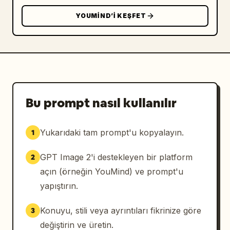
YOUMIND’I KEŞFET
Bu prompt nasıl kullanılır
Yukarıdaki tam prompt'u kopyalayın.
1
GPT Image 2'i destekleyen bir platform
2
açın (örneğin YouMind) ve prompt'u
yapıştırın.
Konuyu, stili veya ayrıntıları fikrinize göre
3
değiştirin ve üretin.