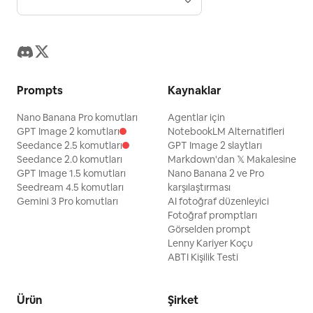
Prompts
Kaynaklar
Nano Banana Pro komutları
Agentlar için
GPT Image 2 komutları
NotebookLM Alternatifleri
Seedance 2.5 komutları
GPT Image 2 slaytları
Seedance 2.0 komutları
Markdown'dan 𝕏 Makalesine
GPT Image 1.5 komutları
Nano Banana 2 ve Pro
Seedream 4.5 komutları
karşılaştırması
Gemini 3 Pro komutları
AI fotoğraf düzenleyici
Fotoğraf promptları
Görselden prompt
Lenny Kariyer Koçu
ABTI Kişilik Testi
Ürün
Şirket