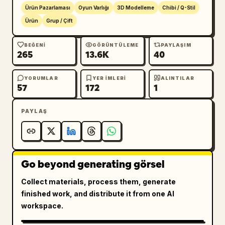
fotoğrafçılığı, keskin odak, ultra detaylı, 
Ürün Pazarlaması
Oyun Varlığı
3D Modelleme
Chibi / Q-Stil
8K çözünürlük.

Ürün
Grup / Çift
Kompozisyon: Önden orta çekim, her iki 
BEĞENI
GÖRÜNTÜLEME
PAYLAŞIM
karakter merkezde, doğal pozlar, kafe 
265
13.6K
40
ambiyansı, derinlik ve gerçekçilik, 
profesyonel reklam kalitesi.

YORUMLAR
YER IMLERI
ALINTILAR
57
172
1
Render Kalitesi: Octane Render, Unreal Engine 
5, ışın izleme (ray tracing), küresel 
PAYLAŞ
aydınlatma, gerçekçi yansımalar, HDR 
aydınlatma, yüksek detaylı dokular, 
koleksiyonluk figür vitrini.
Go beyond generating görsel
Collect materials, process them, generate
finished work, and distribute it from one AI
workspace.