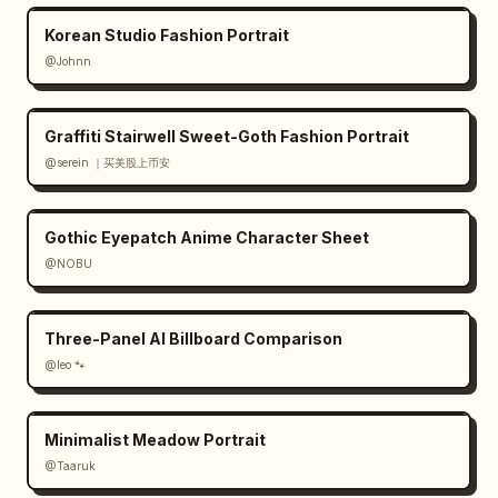
Korean Studio Fashion Portrait
@Johnn
Graffiti Stairwell Sweet-Goth Fashion Portrait
@serein ｜买美股上币安
Gothic Eyepatch Anime Character Sheet
@NOBU
Three-Panel AI Billboard Comparison
@leo 🐾
Minimalist Meadow Portrait
@Taaruk