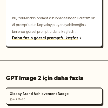
Bu, YouMind'ın prompt kütüphanesinden ücretsiz bir
AI prompt'udur. Kopyalayıp uyarlayabileceğiniz
binlerce görsel prompt'u daha keşfedin.
Daha fazla görsel prompt'u keşfet
GPT Image 2 için daha fazla
Glossy Brand Achievement Badge
@AmirMušić