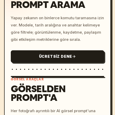
PROMPT ARAMA
Yapay zekanın on binlerce komutu taramasına izin
ver. Modele, tarih aralığına ve anahtar kelimeye
göre filtrele; görüntülenme, kaydetme, paylaşım
gibi etkileşim metriklerine göre sırala.
ÜCRETSIZ DENE
GÖRSEL ARAÇLAR
GÖRSELDEN
PROMPT'A
/imagine prompt: cinemati
c, cyberpunk sunset, neon
colors, 8k --v 6.0
Her fotoğrafı ayrıntılı bir AI görsel prompt'una