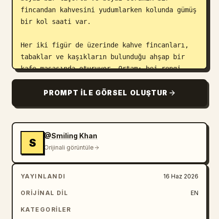
fincandan kahvesini yudumlarken kolunda gümüş 
bir kol saati var.

Her iki figür de üzerinde kahve fincanları, 
tabaklar ve kaşıkların bulunduğu ahşap bir 
kafe masasında oturuyor. Ortam; bej rengi 
mimarisi, büyük pencereleri, mavi 
şemsiyeleri, yemyeşil ağaçları ve hafifçe 
PROMPT ILE GÖRSEL OLUŞTUR
bulanıklaştırılmış arka plan misafirleriyle 
zarif bir 
Avrupa tarzı açık hava kafesi
.

@Smiling Khan
Stil: Pixar esintili koleksiyonluk oyuncak, 
S
Orijinali görüntüle
premium vinil figür, tasarımcı oyuncak 
estetiği, ultra gerçekçi 3D render, parlak 
plastik dokusu, oyuncak fotoğrafçılığı, sığ 
YAYINLANDI
16 Haz 2026
alan derinliği, sinematik aydınlatma, sıcak 
ORIJINAL DIL
EN
altın saati gün ışığı, fotogerçekçi 
materyaller, üst düzey ticari ürün 
KATEGORILER