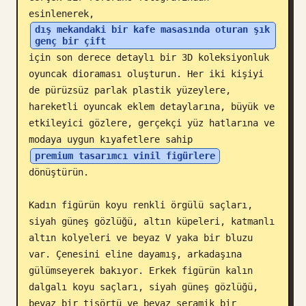
esinlenerek, 
Blog
dış mekandaki bir kafe masasında oturan şık 
genç bir çift
için son derece detaylı bir 3D koleksiyonluk 
Güncellemeler
oyuncak dioraması oluşturun. Her iki kişiyi 
de pürüzsüz parlak plastik yüzeylere, 
hareketli oyuncak eklem detaylarına, büyük ve 
etkileyici gözlere, gerçekçi yüz hatlarına ve 
modaya uygun kıyafetlere sahip 
premium tasarımcı vinil figürlere
dönüştürün.

Kadın figürün koyu renkli örgülü saçları, 
siyah güneş gözlüğü, altın küpeleri, katmanlı 
altın kolyeleri ve beyaz V yaka bir bluzu 
var. Çenesini eline dayamış, arkadaşına 
gülümseyerek bakıyor. Erkek figürün kalın 
dalgalı koyu saçları, siyah güneş gözlüğü, 
beyaz bir tişörtü ve beyaz seramik bir 