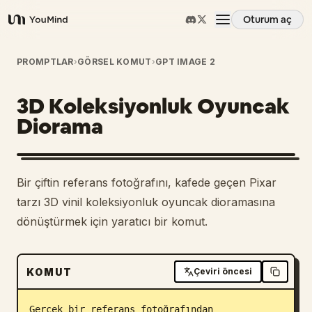
Oturum aç
YouMind
Genel Bakış
PROMPTLAR
›
GÖRSEL KOMUT
›
GPT IMAGE 2
3D Koleksiyonluk Oyuncak
Kullanım Senaryoları
Diorama
Beceriler
Bir çiftin referans fotoğrafını, kafede geçen Pixar
İstemler
tarzı 3D vinil koleksiyonluk oyuncak dioramasına
dönüştürmek için yaratıcı bir komut.
Fiyatlandırma
KOMUT
Çeviri öncesi
İndir
Gerçek bir referans fotoğrafından 