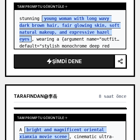
TAM PROMPTU GÖRÜNTÜLE
stunning 
young woman with long wavy 
dark brown hair, fair glowing skin, soft 
natural makeup, and expressive hazel 
eyes
, wearing a {argument name="outfit" 
default="stylish monochrome deep red 
streetwear outfit consisting of a…
ŞIMDI DENE
TARAFINDAN
@
李岳
8 saat önce
TAM PROMPTU GÖRÜNTÜLE
A 
bright and magnificent oriental 
xianxia movie scene
, cinematic ultra-