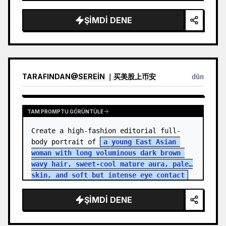
ŞIMDI DENE
TARAFINDAN
@
SEREIN ｜买美股上币安
dün
TAM PROMPTU GÖRÜNTÜLE
Create a high-fashion editorial full-
body portrait of 
a young East Asian 
woman with long voluminous dark brown 
wavy hair, sweet-cool mature aura, pale 
skin, and soft but intense eye contact
standing in an aband…
ŞIMDI DENE