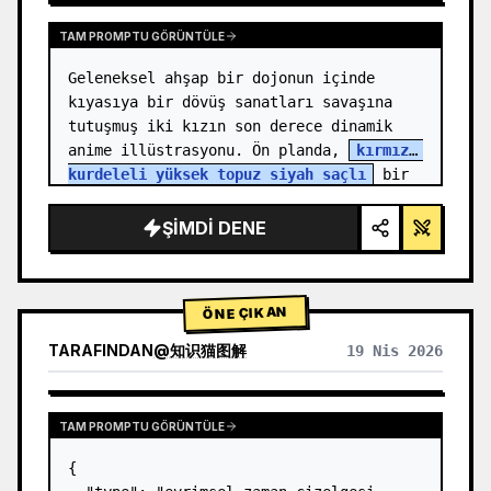
TAM PROMPTU GÖRÜNTÜLE
Geleneksel ahşap bir dojonun içinde 
kıyasıya bir dövüş sanatları savaşına 
tutuşmuş iki kızın son derece dinamik 
anime illüstrasyonu. Ön planda, 
kırmızı 
kurdeleli yüksek topuz siyah saçlı
 bir 
kız, yumruğunu ileri doğ…
ŞIMDI DENE
ÖNE ÇIKAN
TARAFINDAN
@
知识猫图解
19 Nis 2026
TAM PROMPTU GÖRÜNTÜLE
{
