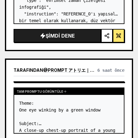
  "type": "evrimsel zaman çizelgesi 
infografiği",

  "instruction": "REFERENCE_0'ı yapısal 
bir temel olarak kullanarak, düz vektör 
tasarımını son derece gerçekçi bir 3D 
infografiğe dönüştürün. Pürüzsüz 
ŞIMDI DENE
rampaları belirgin taş basamaklarla 
değiştirin ve tüm org…
TARAFINDAN
@
PROMPT アトリエ｜AI画像プロンプト
6 saat önce
TAM PROMPTU GÖRÜNTÜLE
Theme:

One eye winking by a green window

Subject:

A close-up chest-up portrait of a young 
woman wearing a 
white lace-trimmed 