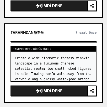
dress
 leaning her cheek on one hand and 
ŞIMDI DENE
smiling with one eye closed at a wooden 
table in a {argum…
TARAFINDAN
@
李岳
7 saat önce
TAM PROMPTU GÖRÜNTÜLE
Create a wide cinematic fantasy xianxia 
landscape in a luminous Chinese 
celestial realm: two small robed figures 
in pale flowing hanfu walk away from the 
viewer along a glossy white-jade bridge 
toward an enormous ornate palace gate 
rising from a mirror-still l…
ŞIMDI DENE