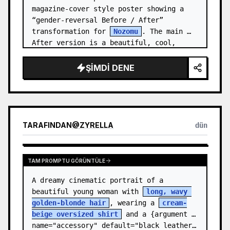
magazine-cover style poster showing a 
“gender-reversal Before / After” 
transformation for 
Nozomu
. The main 
After version is a beautiful, cool, 
androgynous anime boy who preserves…
ŞIMDI DENE
TARAFINDAN
@
ZYRELLA
dün
TAM PROMPTU GÖRÜNTÜLE
A dreamy cinematic portrait of a 
beautiful young woman with 
long, wavy 
golden-blonde hair
, wearing a 
cream-
beige oversized shirt
 and a {argument 
name="accessory" default="black leather…