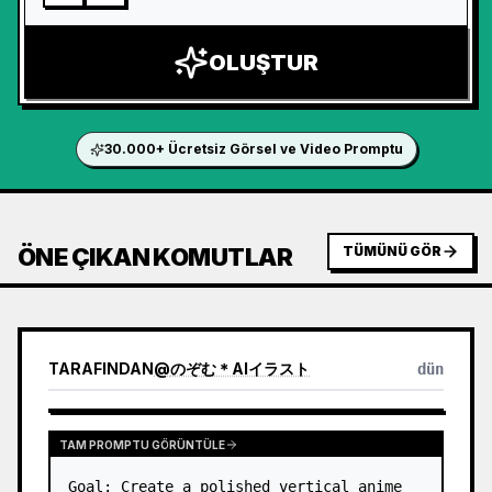
OLUŞTUR
30.000+ Ücretsiz Görsel ve Video Promptu
ÖNE ÇIKAN KOMUTLAR
TÜMÜNÜ GÖR
TARAFINDAN
@
のぞむ＊AIイラスト
dün
TAM PROMPTU GÖRÜNTÜLE
Goal: Create a polished vertical anime 