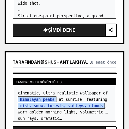
wide shot.

Strict one-point perspective, a grand 
heavenly staircase paved with light 
golden jade, passing through the sea of 
ŞIMDI DENE
clouds from the bottom…
TARAFINDAN
@
SHUSHANT LAKHYANI
8 saat önce
TAM PROMPTU GÖRÜNTÜLE
cinematic, ultra realistic wallpaper of 
Himalayan peaks
 at sunrise, featuring 
mist, snow, forests, valleys, clouds
, 
warm golden morning light, volumetric 
sun rays, dramatic…