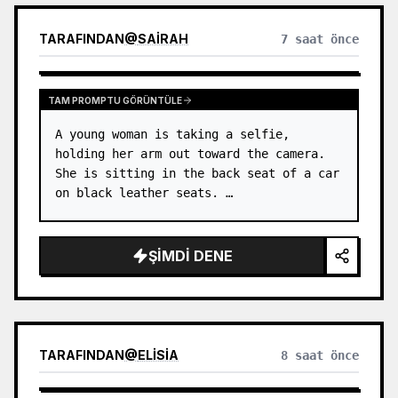
TARAFINDAN
@
SAIRAH
7 saat önce
TAM PROMPTU GÖRÜNTÜLE
A young woman is taking a selfie, 
holding her arm out toward the camera. 
She is sitting in the back seat of a car 
on black leather seats. …
ŞIMDI DENE
TARAFINDAN
@
ELISIA
8 saat önce