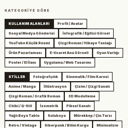
KATEGORIYE GÖRE
KULLANIM ALANLARI
Profil / Avatar
Sosyal Medya Gönderisi
İnfografik / Eğitici Görsel
YouTube Küçük Resmi
Çizgi Roman / Hikaye Taslağı
Ürün Pazarlaması
E-ticaret Ana Görseli
Oyun Varlığı
Poster / El İlanı
Uygulama / Web Tasarımı
STILLER
Fotoğrafçılık
Sinematik / Film Karesi
Anime / Manga
İllüstrasyon
Çizim / Çizgi Sanatı
Çizgi Roman / Grafik Roman
3D Modelleme
Chibi / Q-Stil
İzometrik
Piksel Sanatı
Yağlı Boya Tablo
Suluboya
Mürekkep / Çin Tarzı
Retro / Vintage
Siberpunk / Bilim Kurgu
Minimalizm