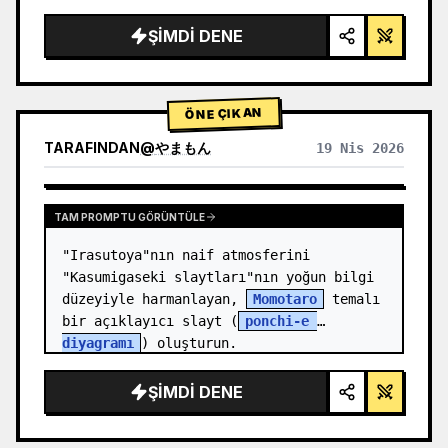
render, stüdyo aydınlatması, parlayan 
vurgular",

ŞIMDI DENE
  "background": "{argument 
name=\"background color\" 
default=\"yumuşak mor ve mavi gr…
ÖNE ÇIKAN
TARAFINDAN
@
やまもん
19 Nis 2026
DIĞER MODELLERIN SONUÇLARINI GÖRÜNTÜLE
TAM PROMPTU GÖRÜNTÜLE
"Irasutoya"nın naif atmosferini 
"Kasumigaseki slaytları"nın yoğun bilgi 
düzeyiyle harmanlayan, 
Momotaro
 temalı 
bir açıklayıcı slayt (
ponchi-e 
diyagramı
) oluşturun.
ŞIMDI DENE