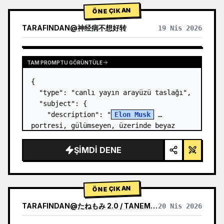
ÖNE ÇIKAN
TARAFINDAN
@
神经病不想好转
19 Nis 2026
TAM PROMPTU GÖRÜNTÜLE
{

  "type": "canlı yayın arayüzü taslağı",

  "subject": {

    "description": "
Elon Musk
portresi, gülümseyen, üzerinde beyaz 
teknik şema grafiği olan siyah bir 
tişört giyiyor",

ŞIMDI DENE
    "background": "sol tarafta 
'{argument…
ÖNE ÇIKAN
TARAFINDAN
@
たねもみ 2.0 / TANEMOMI VER2.0
20 Nis 2026