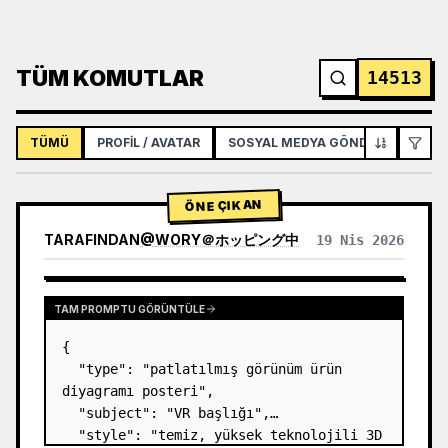
TÜM KOMUTLAR
14513
TÜMÜ
PROFIL / AVATAR
SOSYAL MEDYA GÖNDERISI
İNF
ÖNE ÇIKAN
TARAFINDAN
@
WORY＠ホッピング中
19 Nis 2026
TAM PROMPTU GÖRÜNTÜLE
{

  "type": "patlatılmış görünüm ürün 
diyagramı posteri",

  "subject": "VR başlığı",

  "style": "temiz, yüksek teknolojili 3D 