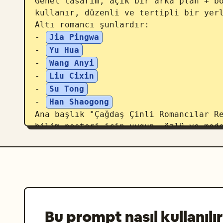
Genel tasarım, açık bir arka plan + bö
kullanır, düzenli ve tertipli bir yerl
Altı romancı şunlardır:

- 
Jia Pingwa
- 
Yu Hua
- 
Wang Anyi
- 
Liu Cixin
- 
Su Tong
- 
Han Shaogong
Ana başlık "Çağdaş Çinli Romancılar Re
bilim posteri için uygun, özlü ve mod
Bu prompt nasıl kullanılır