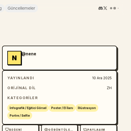
g
Güncellemeler
@nene
N
YAYINLANDI
10 Ara 2025
ORIJINAL DIL
ZH
KATEGORILER
İnfografik / Eğitici Görsel
Poster / El İlanı
İllüstrasyon
Portre / Selfie
BEĞENI
GÖRÜNTÜLEME
PAYLAŞIM