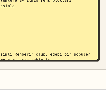
lümlere ayrılmış renk blokları 
eşimle.

simli Rehberi" olup, edebi bir popüler 
ern bir tarza sahiptir.