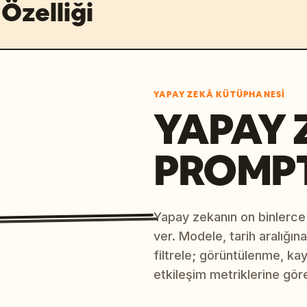
Özelliği
YAPAY ZEKÂ KÜTÜPHANESI
YAPAY 
PROMP
Yapay zekanın on binlerce
ver. Modele, tarih aralığı
filtrele; görüntülenme, ka
etkileşim metriklerine göre