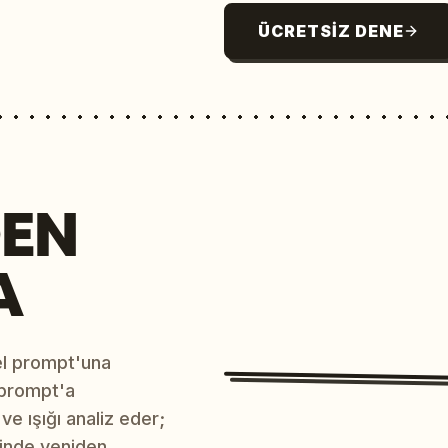
ÜCRETSIZ DENE
EN
A
sel prompt'una
 prompt'a
e ışığı analiz eder;
çinde yeniden