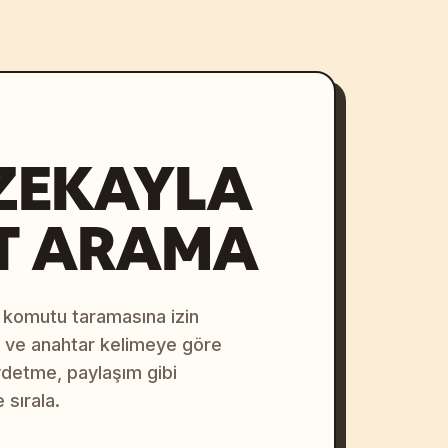
ZEKAYLA
T ARAMA
 komutu taramasına izin
na ve anahtar kelimeye göre
ydetme, paylaşım gibi
 sırala.