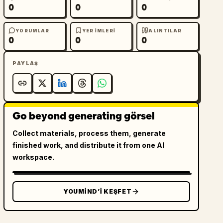
0
0
0
YORUMLAR
YER IMLERI
ALINTILAR
0
0
0
PAYLAŞ
Go beyond generating görsel
Collect materials, process them, generate
finished work, and distribute it from one AI
workspace.
YOUMIND’I KEŞFET