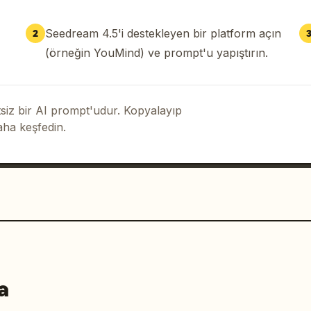
Seedream 4.5'i destekleyen bir platform açın
2
(örneğin YouMind) ve prompt'u yapıştırın.
iz bir AI prompt'udur. Kopyalayıp
aha keşfedin.
a