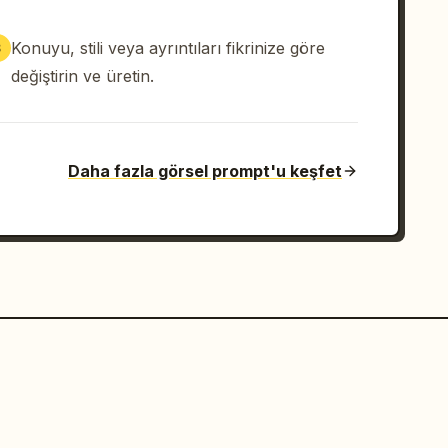
Konuyu, stili veya ayrıntıları fikrinize göre
3
değiştirin ve üretin.
Daha fazla görsel prompt'u keşfet