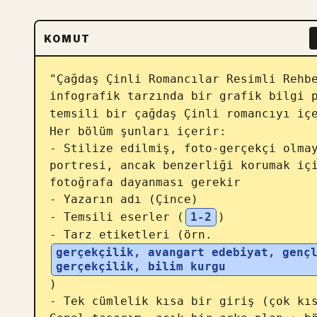
KOMUT
"Çağdaş Çinli Romancılar Resimli Rehbe
infografik tarzında bir grafik bilgi p
temsili bir çağdaş Çinli romancıyı iç
Her bölüm şunları içerir:

- Stilize edilmiş, foto-gerçekçi olmay
portresi, ancak benzerliği korumak içi
fotoğrafa dayanması gerekir

- Yazarın adı (Çince)

- Temsili eserler (
1-2
)

- Tarz etiketleri (örn. 
gerçekçilik, avangart edebiyat, gençl
gerçekçilik, bilim kurgu
)

- Tek cümlelik kısa bir giriş (çok kıs