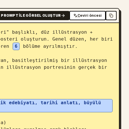
PROMPT ILE GÖRSEL OLUŞTUR
Çeviri öncesi
ri" başlıklı, düz illüstrasyon + 
osteri oluşturun. Genel düzen, her biri 
eren 
6
 bölüme ayrılmıştır.

an, basitleştirilmiş bir illüstrasyon 
n illüstrasyon portresinin gerçek bir 
ik edebiyatı, tarihi anlatı, büyülü 
a)
