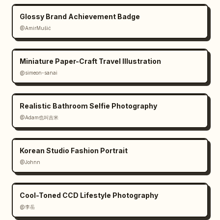
Glossy Brand Achievement Badge
@AmirMušić
Miniature Paper-Craft Travel Illustration
@simeon-sanai
Realistic Bathroom Selfie Photography
@Adam也叫吉米
Korean Studio Fashion Portrait
@Johnn
Cool-Toned CCD Lifestyle Photography
@李岳