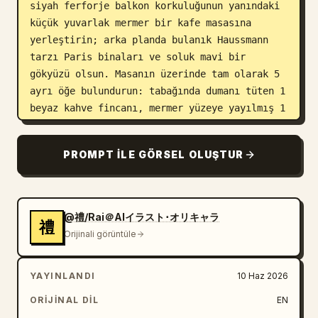
siyah ferforje balkon korkuluğunun yanındaki 
küçük yuvarlak mermer bir kafe masasına 
yerleştirin; arka planda bulanık Haussmann 
tarzı Paris binaları ve soluk mavi bir 
gökyüzü olsun. Masanın üzerinde tam olarak 5 
ayrı öğe bulundurun: tabağında dumanı tüten 1 
beyaz kahve fincanı, mermer yüzeye yayılmış 1 
katlanmış gazete, üzerinde “Fleurs” yazan 1 
beyaz sigara paketi, 1 küçük kibrit kutusu ve 
PROMPT ILE GÖRSEL OLUŞTUR
üzerinde düzgün üçgen sandviçlerin olduğu 1 
tabak. Rafine Japon anime / otome görsel 
roman işleme tarzını, detaylı kıyafet 
kıvrımlarını, zarif çizgi çalışmalarını, 
@禮/Rai＠AIイラスト･オリキャラ
禮
yumuşak boyamsı gölgelendirmeyi, sinematik 
Orijinali görüntüle
alan derinliğini, sıcak altın rengi 
vurguları, gerçekçi kafe atmosferini 
YAYINLANDI
10 Haz 2026
kullanın; dikey 3:4 kompozisyon, başka insan 
yok, filigran yok, küçük paket etiketi 
ORIJINAL DIL
EN
dışında ek metin yok.