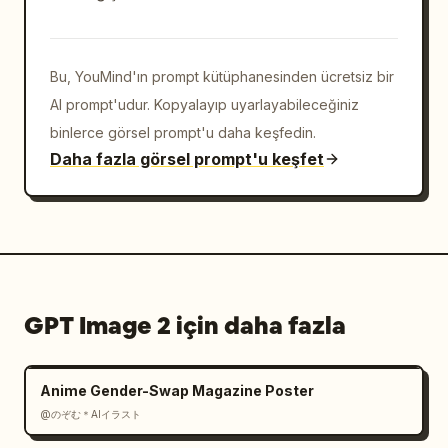
Bu, YouMind'ın prompt kütüphanesinden ücretsiz bir
AI prompt'udur. Kopyalayıp uyarlayabileceğiniz
binlerce görsel prompt'u daha keşfedin.
Daha fazla görsel prompt'u keşfet
GPT Image 2 için daha fazla
Anime Gender-Swap Magazine Poster
@のぞむ＊AIイラスト