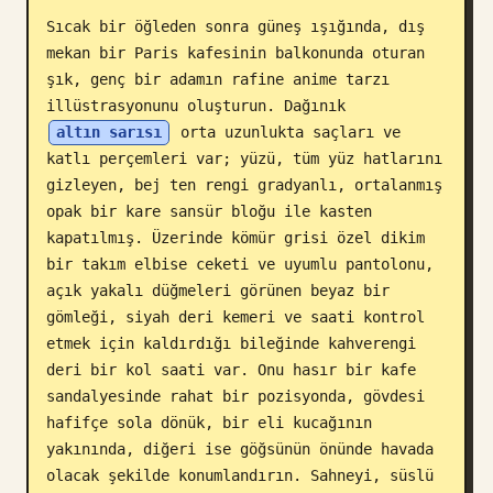
Sıcak bir öğleden sonra güneş ışığında, dış 
Blog
mekan bir Paris kafesinin balkonunda oturan 
şık, genç bir adamın rafine anime tarzı 
Güncellemeler
illüstrasyonunu oluşturun. Dağınık 
altın sarısı
 orta uzunlukta saçları ve 
katlı perçemleri var; yüzü, tüm yüz hatlarını 
gizleyen, bej ten rengi gradyanlı, ortalanmış 
opak bir kare sansür bloğu ile kasten 
kapatılmış. Üzerinde kömür grisi özel dikim 
bir takım elbise ceketi ve uyumlu pantolonu, 
açık yakalı düğmeleri görünen beyaz bir 
gömleği, siyah deri kemeri ve saati kontrol 
etmek için kaldırdığı bileğinde kahverengi 
deri bir kol saati var. Onu hasır bir kafe 
sandalyesinde rahat bir pozisyonda, gövdesi 
hafifçe sola dönük, bir eli kucağının 
yakınında, diğeri ise göğsünün önünde havada 
olacak şekilde konumlandırın. Sahneyi, süslü 