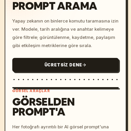
PROMPT ARAMA
Yapay zekanın on binlerce komutu taramasına izin
ver. Modele, tarih aralığına ve anahtar kelimeye
göre filtrele; görüntülenme, kaydetme, paylaşım
gibi etkileşim metriklerine göre sırala.
ÜCRETSIZ DENE
GÖRSEL ARAÇLAR
GÖRSELDEN
PROMPT'A
/imagine prompt: cinemati
c, cyberpunk sunset, neon
colors, 8k --v 6.0
Her fotoğrafı ayrıntılı bir AI görsel prompt'una