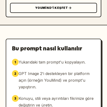
YOUMIND’I KEŞFET
Bu prompt nasıl kullanılır
Yukarıdaki tam prompt'u kopyalayın.
1
GPT Image 2'i destekleyen bir platform
2
açın (örneğin YouMind) ve prompt'u
yapıştırın.
Konuyu, stili veya ayrıntıları fikrinize göre
3
değiştirin ve üretin.