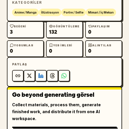
KATEGORILER
Anime / Manga
İllüstrasyon
Portre / Selfie
Mimari / İç Mekan
BEĞENI
GÖRÜNTÜLEME
PAYLAŞIM
3
132
0
YORUMLAR
YER IMLERI
ALINTILAR
0
0
0
PAYLAŞ
Go beyond generating görsel
Collect materials, process them, generate
finished work, and distribute it from one AI
workspace.