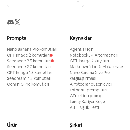
Prompts
Kaynaklar
Nano Banana Pro komutları
Agentlar için
GPT Image 2 komutları
NotebookLM Alternatifleri
Seedance 2.5 komutları
GPT Image 2 slaytları
Seedance 2.0 komutları
Markdown'dan 𝕏 Makalesine
GPT Image 1.5 komutları
Nano Banana 2 ve Pro
Seedream 4.5 komutları
karşılaştırması
Gemini 3 Pro komutları
AI fotoğraf düzenleyici
Fotoğraf promptları
Görselden prompt
Lenny Kariyer Koçu
ABTI Kişilik Testi
Ürün
Şirket