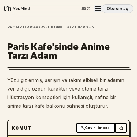
Oturum aç
YouMind
Genel Bakış
PROMPTLAR
›
GÖRSEL KOMUT
›
GPT IMAGE 2
Paris Kafe'sinde Anime
Kullanım Senaryoları
Tarzı Adam
Beceriler
Yüzü gizlenmiş, sarışın ve takım elbiseli bir adamın
İstemler
yer aldığı, özgün karakter veya otome tarzı
illüstrasyon konseptleri için kullanışlı, rafine bir
anime tarzı kafe balkonu sahnesi oluşturur.
Fiyatlandırma
İndir
KOMUT
Çeviri öncesi