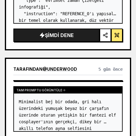
  "type": "evrimsel zaman çizelgesi 
infografiği",

  "instruction": "REFERENCE_0'ı yapısal 
bir temel olarak kullanarak, düz vektör 
tasarımını son derece gerçekçi bir 3D 
infografiğe dönüştürün. Pürüzsüz 
ŞIMDI DENE
rampaları belirgin taş basamaklarla 
değiştirin ve tüm org…
TARAFINDAN
@
UNDERWOOD
5 gün önce
TAM PROMPTU GÖRÜNTÜLE
Minimalist bej bir odada, gri halı 
üzerindeki yumuşak beyaz bir çarşafın 
üzerinde oturan yetişkin bir fantezi elf 
cosplayer'ının gerçekçi, dikey bir 
akıllı telefon ayna selfiesini 
oluşturun. Model, {argument 