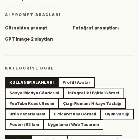
AI PROMPT ARAÇLARI
Görselden prompt
Fotoğraf promptları
GPT Image 2 slaytları
KATEGORIYE GÖRE
KULLANIM ALANLARI
Profil / Avatar
Sosyal Medya Gönderisi
İnfografik / Eğitici Görsel
YouTube Küçük Resmi
Çizgi Roman / Hikaye Taslağı
Ürün Pazarlaması
E-ticaret Ana Görseli
Oyun Varlığı
Poster / El İlanı
Uygulama / Web Tasarımı