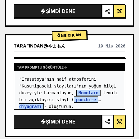
render, stüdyo aydınlatması, parlayan 
vurgular",

ŞIMDI DENE
  "background": "{argument 
name=\"background color\" 
default=\"yumuşak mor ve mavi gr…
ÖNE ÇIKAN
TARAFINDAN
@
やまもん
19 Nis 2026
DIĞER MODELLERIN SONUÇLARINI GÖRÜNTÜLE
TAM PROMPTU GÖRÜNTÜLE
"Irasutoya"nın naif atmosferini 
"Kasumigaseki slaytları"nın yoğun bilgi 
düzeyiyle harmanlayan, 
Momotaro
 temalı 
bir açıklayıcı slayt (
ponchi-e 
diyagramı
) oluşturun.
ŞIMDI DENE