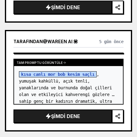
name="character name" default="bir elf 
ŞIMDI DENE
prensesi cosp…
TARAFINDAN
@
WAREEN AI 💟
5 gün önce
TAM PROMPTU GÖRÜNTÜLE
kısa canlı mor bob kesim saçlı
, 
yumuşak kahküllü, açık tenli, 
yanaklarında ve burnunda doğal çilleri 
olan ve etkileyici kahverengi gözlere 
sahip genç bir kadının dramatik, ultra 
gerçekçi moda fotoğrafı. Üzerinde 
{argument…
ŞIMDI DENE