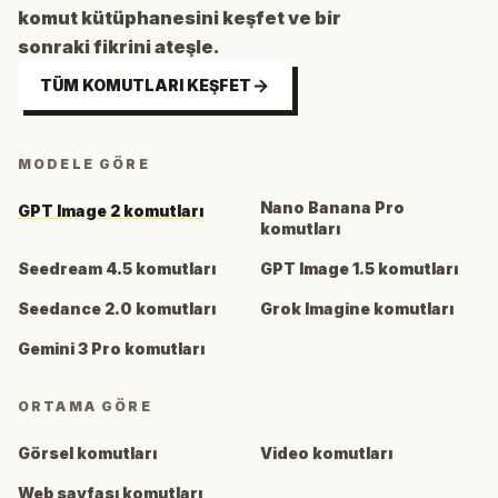
komut kütüphanesini keşfet ve bir
sonraki fikrini ateşle.
TÜM KOMUTLARI KEŞFET
MODELE GÖRE
Nano Banana Pro
GPT Image 2 komutları
komutları
Seedream 4.5 komutları
GPT Image 1.5 komutları
Seedance 2.0 komutları
Grok Imagine komutları
Gemini 3 Pro komutları
ORTAMA GÖRE
Görsel komutları
Video komutları
Web sayfası komutları