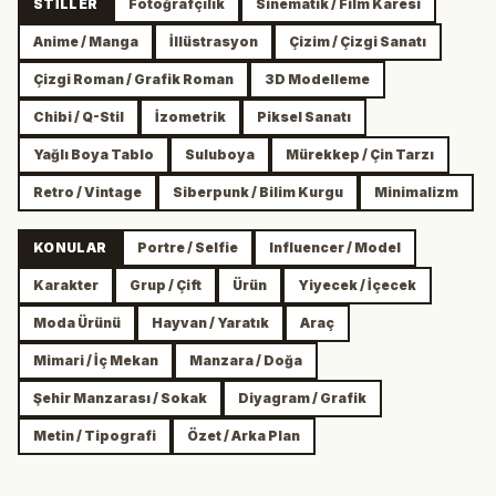
STILLER
Fotoğrafçılık
Sinematik / Film Karesi
Anime / Manga
İllüstrasyon
Çizim / Çizgi Sanatı
Çizgi Roman / Grafik Roman
3D Modelleme
Chibi / Q-Stil
İzometrik
Piksel Sanatı
Yağlı Boya Tablo
Suluboya
Mürekkep / Çin Tarzı
Retro / Vintage
Siberpunk / Bilim Kurgu
Minimalizm
KONULAR
Portre / Selfie
Influencer / Model
Karakter
Grup / Çift
Ürün
Yiyecek / İçecek
Moda Ürünü
Hayvan / Yaratık
Araç
Mimari / İç Mekan
Manzara / Doğa
Şehir Manzarası / Sokak
Diyagram / Grafik
Metin / Tipografi
Özet / Arka Plan