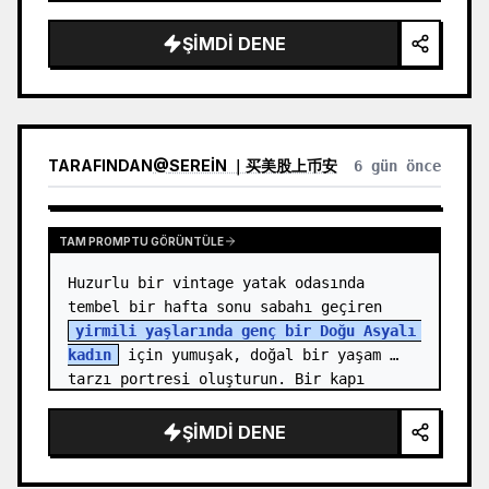
isimsiz
 adında, {argument name="hair…
ŞIMDI DENE
TARAFINDAN
@
SEREIN ｜买美股上币安
6 gün önce
TAM PROMPTU GÖRÜNTÜLE
Huzurlu bir vintage yatak odasında 
tembel bir hafta sonu sabahı geçiren 
yirmili yaşlarında genç bir Doğu Asyalı 
kadın
 için yumuşak, doğal bir yaşam 
tarzı portresi oluşturun. Bir kapı 
eşiğinde veya dolap köşesin…
ŞIMDI DENE