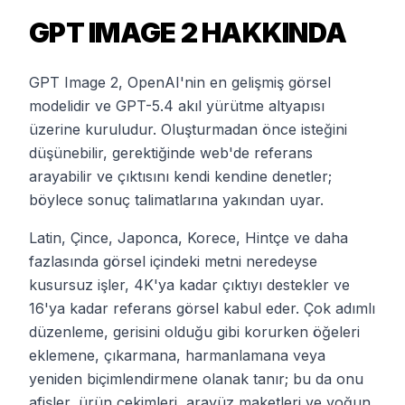
GPT IMAGE 2 HAKKINDA
GPT Image 2, OpenAI'nin en gelişmiş görsel
modelidir ve GPT-5.4 akıl yürütme altyapısı
üzerine kuruludur. Oluşturmadan önce isteğini
düşünebilir, gerektiğinde web'de referans
arayabilir ve çıktısını kendi kendine denetler;
böylece sonuç talimatlarına yakından uyar.
Latin, Çince, Japonca, Korece, Hintçe ve daha
fazlasında görsel içindeki metni neredeyse
kusursuz işler, 4K'ya kadar çıktıyı destekler ve
16'ya kadar referans görsel kabul eder. Çok adımlı
düzenleme, gerisini olduğu gibi korurken öğeleri
eklemene, çıkarmana, harmanlamana veya
yeniden biçimlendirmene olanak tanır; bu da onu
afişler, ürün çekimleri, arayüz maketleri ve yoğun,