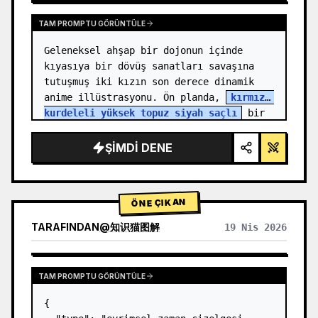
TAM PROMPTU GÖRÜNTÜLE
Geleneksel ahşap bir dojonun içinde 
kıyasıya bir dövüş sanatları savaşına 
tutuşmuş iki kızın son derece dinamik 
anime illüstrasyonu. Ön planda, 
kırmızı 
kurdeleli yüksek topuz siyah saçlı
 bir 
kız, yumruğunu ileri doğ…
ŞIMDI DENE
ÖNE ÇIKAN
TARAFINDAN
@
知识猫图解
19 Nis 2026
TAM PROMPTU GÖRÜNTÜLE
{
