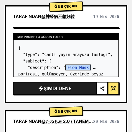
ÖNE ÇIKAN
TARAFINDAN
@
神经病不想好转
19 Nis 2026
TAM PROMPTU GÖRÜNTÜLE
{

  "type": "canlı yayın arayüzü taslağı",

  "subject": {

    "description": "
Elon Musk
portresi, gülümseyen, üzerinde beyaz 
teknik şema grafiği olan siyah bir 
tişört giyiyor",

ŞIMDI DENE
    "background": "sol tarafta 
'{argument…
ÖNE ÇIKAN
TARAFINDAN
@
たねもみ 2.0 / TANEMOMI VER2.0
20 Nis 2026