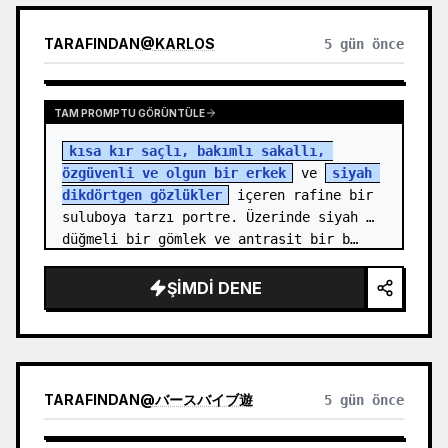
TARAFINDAN
@
KARLOS
5 gün önce
TAM PROMPTU GÖRÜNTÜLE
kısa kır saçlı, bakımlı sakallı, 
özgüvenli ve olgun bir erkek
 ve 
siyah 
dikdörtgen gözlükler
 içeren rafine bir 
suluboya tarzı portre. Üzerinde siyah 
düğmeli bir gömlek ve antrasit bir b…
ŞIMDI DENE
TARAFINDAN
@
バースバイブ遊
5 gün önce