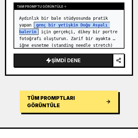
TAM PROMPTU GÖRÜNTÜLE
Aydınlık bir bale stüdyosunda pratik 
yapan 
genç bir yetişkin Doğu Asyalı 
balerin
 için gerçekçi, dikey bir portre 
fotoğrafı oluşturun. Zarif bir ayakta 
iğne esnetme (standing needle stretch) 
pozisyonunda tam boy olarak göster…
ŞIMDI DENE
TÜM PROMPTLARI
GÖRÜNTÜLE