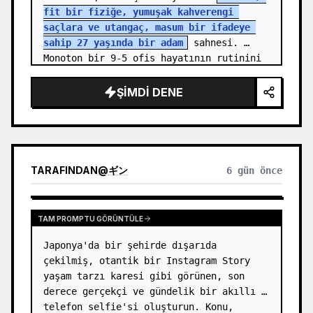
fit bir fiziğe, yumuşak kahverengi 
saçlara ve utangaç, masum bir ifadeye 
sahip 27 yaşında bir adam
 sahnesi. 
Monoton bir 9-5 ofis hayatının rutinini 
yansıtan sade bir kurumsal ofis kıyaf…
ŞIMDI DENE
TARAFINDAN
@
ギン
6 gün önce
TAM PROMPTU GÖRÜNTÜLE
Japonya'da bir şehirde dışarıda 
çekilmiş, otantik bir Instagram Story 
yaşam tarzı karesi gibi görünen, son 
derece gerçekçi ve gündelik bir akıllı 
telefon selfie'si oluşturun. Konu, 