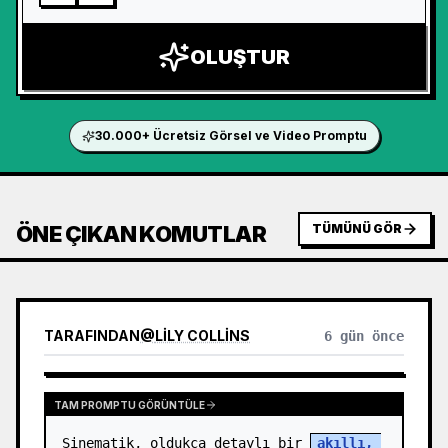
OLUŞTUR
30.000+ Ücretsiz Görsel ve Video Promptu
ÖNE ÇIKAN KOMUTLAR
TÜMÜNÜ GÖR
TARAFINDAN
@
LILY COLLINS
6 gün önce
TAM PROMPTU GÖRÜNTÜLE
Sinematik, oldukça detaylı bir 
akıllı, 