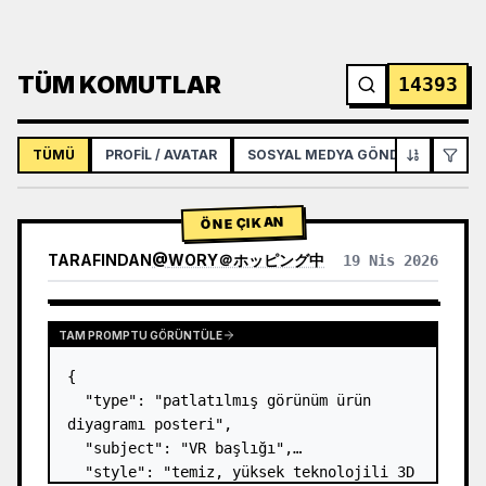
TÜM KOMUTLAR
14393
TÜMÜ
PROFIL / AVATAR
SOSYAL MEDYA GÖNDERISI
İNF
ÖNE ÇIKAN
TARAFINDAN
@
WORY＠ホッピング中
19 Nis 2026
TAM PROMPTU GÖRÜNTÜLE
{

  "type": "patlatılmış görünüm ürün 
diyagramı posteri",

  "subject": "VR başlığı",

  "style": "temiz, yüksek teknolojili 3D 