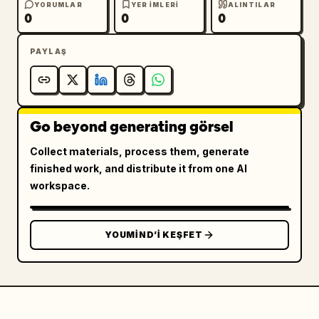
YORUMLAR
YER IMLERI
ALINTILAR
0
0
0
PAYLAŞ
Go beyond generating görsel
Collect materials, process them, generate
finished work, and distribute it from one AI
workspace.
YOUMIND’I KEŞFET