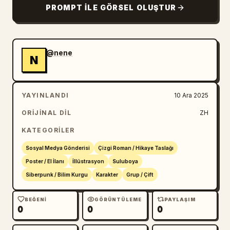
PROMPT ILE GÖRSEL OLUŞTUR
@nene
N
YAYINLANDI
10 Ara 2025
ORIJINAL DIL
ZH
KATEGORILER
Sosyal Medya Gönderisi
Çizgi Roman / Hikaye Taslağı
Poster / El İlanı
İllüstrasyon
Suluboya
Siberpunk / Bilim Kurgu
Karakter
Grup / Çift
BEĞENI
GÖRÜNTÜLEME
PAYLAŞIM
0
0
0