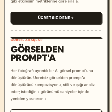
gibi etkileşim metriklerine göre sırala.
ÜCRETSIZ DENE
GÖRSEL ARAÇLAR
GÖRSELDEN
PROMPT'A
/imagine prompt: cinemati
c, cyberpunk sunset, neon
colors, 8k --v 6.0
Her fotoğrafı ayrıntılı bir AI görsel prompt'una
dönüştürün. Ücretsiz görselden prompt'a
dönüştürücü kompozisyonu, stili ve ışığı analiz
eder; istediğiniz görünümü saniyeler içinde
yeniden yaratırsınız.