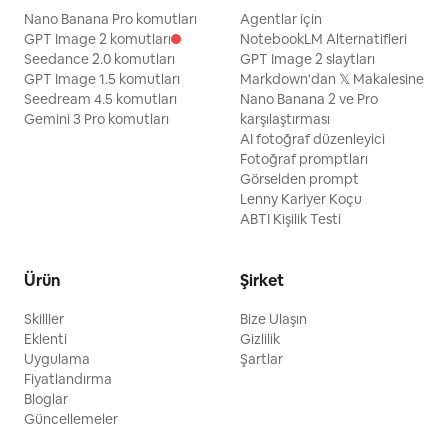
Nano Banana Pro komutları
Agentlar için
GPT Image 2 komutları
NotebookLM Alternatifleri
Seedance 2.0 komutları
GPT Image 2 slaytları
GPT Image 1.5 komutları
Markdown'dan 𝕏 Makalesine
Seedream 4.5 komutları
Nano Banana 2 ve Pro
Gemini 3 Pro komutları
karşılaştırması
AI fotoğraf düzenleyici
Fotoğraf promptları
Görselden prompt
Lenny Kariyer Koçu
ABTI Kişilik Testi
Ürün
Şirket
Skilller
Bize Ulaşın
Eklenti
Gizlilik
Uygulama
Şartlar
Fiyatlandırma
Bloglar
Güncellemeler