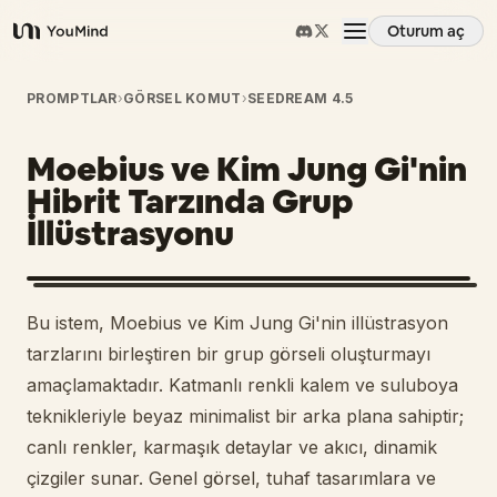
Oturum aç
YouMind
Genel Bakış
PROMPTLAR
›
GÖRSEL KOMUT
›
SEEDREAM 4.5
Moebius ve Kim Jung Gi'nin
Kullanım Senaryoları
Hibrit Tarzında Grup
İllüstrasyonu
Beceriler
İstemler
Bu istem, Moebius ve Kim Jung Gi'nin illüstrasyon
tarzlarını birleştiren bir grup görseli oluşturmayı
Fiyatlandırma
amaçlamaktadır. Katmanlı renkli kalem ve suluboya
teknikleriyle beyaz minimalist bir arka plana sahiptir;
canlı renkler, karmaşık detaylar ve akıcı, dinamik
İndir
çizgiler sunar. Genel görsel, tuhaf tasarımlara ve