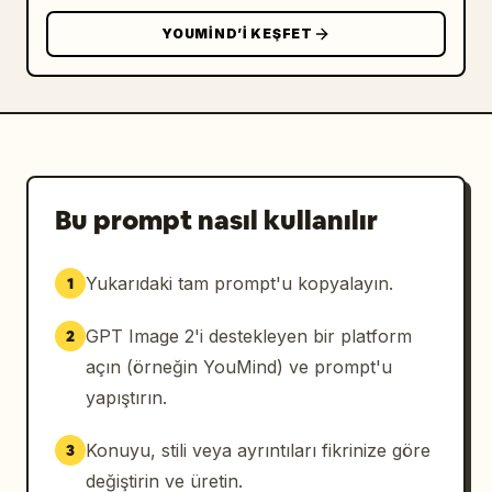
YOUMIND’I KEŞFET
Bu prompt nasıl kullanılır
Yukarıdaki tam prompt'u kopyalayın.
1
GPT Image 2'i destekleyen bir platform
2
açın (örneğin YouMind) ve prompt'u
yapıştırın.
Konuyu, stili veya ayrıntıları fikrinize göre
3
değiştirin ve üretin.