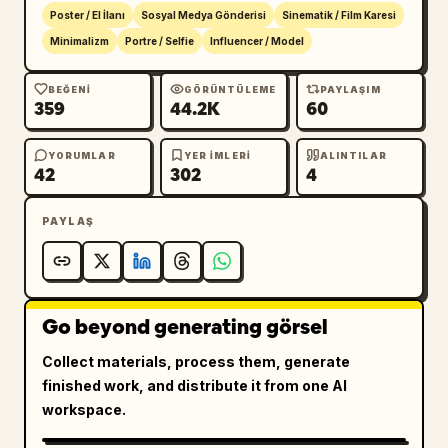
bindirilmiş net bir arayüz katmanı gibi 
Poster / El İlanı
Sosyal Medya Gönderisi
Sinematik / Film Karesi
görünür.

Minimalizm
Portre / Selfie
Influencer / Model
Tema: 
BEĞENI
GÖRÜNTÜLEME
PAYLAŞIM
359
44.2K
60
Havalimanında hızlı adımlarla yürüyen 
Dilraba Dilmurat
YORUMLAR
YER IMLERI
ALINTILAR
42
302
4
Oran 3:4
PAYLAŞ
Go beyond generating görsel
Collect materials, process them, generate
finished work, and distribute it from one AI
workspace.