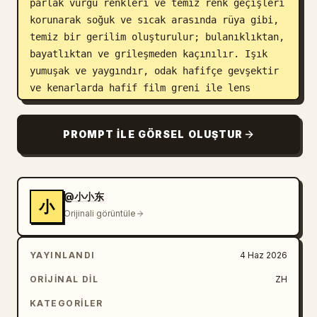
parlak vurgu renkleri ve temiz renk geçişleri 
korunarak soğuk ve sıcak arasında rüya gibi, 
temiz bir gerilim oluşturulur; bulanıklıktan, 
bayatlıktan ve grileşmeden kaçınılır. Işık 
yumuşak ve yaygındır, odak hafifçe gevşektir 
ve kenarlarda hafif film greni ile lens 
bulanıklığı bulunur, ancak genel his yine de 
havadar, şeffaf ve moderndir. Bilgi yoğunluğu 
PROMPT ILE GÖRSEL OLUŞTUR
çok düşüktür ve hız hissinin nefes alması 
için geniş bir boşluk bırakır; metin, görsel 
yapının bir parçası olarak saf beyaz modern 
sans-serif yazı tipleriyle kullanılır; büyük 
@小小东
小
boyutlu anahtar kelimeler öznenin altına veya 
Orijinali görüntüle
ağırlık merkezinin yakınına yerleştirilir, 
kısa cümle açıklamaları ise daha küçük 
YAYINLANDI
4 Haz 2026
boyutlar, kompakt satır aralığı ve ortalanmış 
bir ritimle kullanılır. Tüm metin, yumuşak 
ORIJINAL DIL
ZH
odaklı görüntünün akışını bozmadan görsel 
KATEGORILER
hiyerarşiyi baskılayan, hafif sisin üzerine 