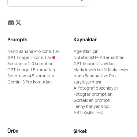
Prompts
Kaynaklar
Nano Banana Pro komutları
Agentlar için
GPT Image 2 komutları
NotebookLM Alternatifleri
Seedance 2.0 komutları
GPT Image 2 slaytları
GPT Image 1.5 komutları
Markdown'dan 𝕏 Makalesine
Seedream 4.5 komutları
Nano Banana 2 ve Pro
Gemini 3 Pro komutları
karşılaştırması
AI fotoğraf düzenleyici
Fotoğraf promptları
Görselden prompt
Lenny Kariyer Koçu
ABTI Kişilik Testi
Ürün
Şirket