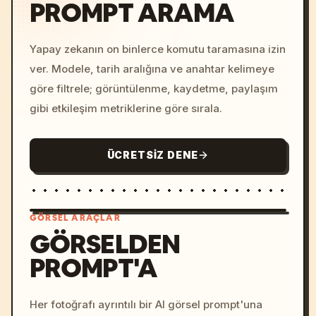
PROMPT ARAMA
Yapay zekanın on binlerce komutu taramasına izin
ver. Modele, tarih aralığına ve anahtar kelimeye
göre filtrele; görüntülenme, kaydetme, paylaşım
gibi etkileşim metriklerine göre sırala.
ÜCRETSIZ DENE
GÖRSEL ARAÇLAR
GÖRSELDEN
PROMPT'A
/imagine prompt: cinemati
c, cyberpunk sunset, neon
colors, 8k --v 6.0
Her fotoğrafı ayrıntılı bir AI görsel prompt'una