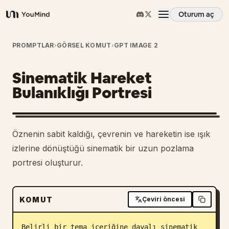
Oturum aç
YouMind
Genel Bakış
PROMPTLAR
›
GÖRSEL KOMUT
›
GPT IMAGE 2
Sinematik Hareket
Kullanım Senaryoları
Bulanıklığı Portresi
Beceriler
Öznenin sabit kaldığı, çevrenin ve hareketin ise ışık
İstemler
izlerine dönüştüğü sinematik bir uzun pozlama
portresi oluşturur.
Fiyatlandırma
KOMUT
Çeviri öncesi
İndir
Belirli bir tema içeriğine dayalı sinematik 