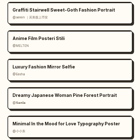
Graffiti Stairwell Sweet-Goth Fashion Portrait
@serein ｜买美股上币安
Anime Film Posteri Stili
@MELTEN
Luxury Fashion Mirror Selfie
@Eesha
Dreamy Japanese Woman Pine Forest Portrait
@𝗦𝗮𝗻𝗶𝗮
Minimal In the Mood for Love Typography Poster
@小小东