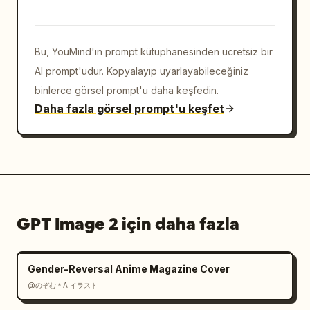
Bu, YouMind'ın prompt kütüphanesinden ücretsiz bir
AI prompt'udur. Kopyalayıp uyarlayabileceğiniz
binlerce görsel prompt'u daha keşfedin.
Daha fazla görsel prompt'u keşfet
GPT Image 2 için daha fazla
Gender-Reversal Anime Magazine Cover
@のぞむ＊AIイラスト