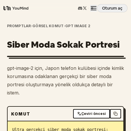
Oturum aç
YouMind
Genel Bakış
PROMPTLAR
›
GÖRSEL KOMUT
›
GPT IMAGE 2
Siber Moda Sokak Portresi
Kullanım Senaryoları
Beceriler
gpt-image-2 için, Japon telefon kulübesi içinde kimlik
korumasına odaklanan gerçekçi bir siber moda
İstemler
portresi oluşturmaya yönelik oldukça detaylı bir
istem.
Fiyatlandırma
KOMUT
Çeviri öncesi
İndir
Ultra gerçekçi siber moda sokak portresi: 