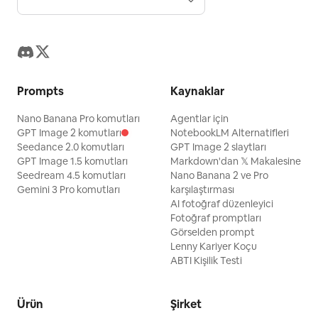
Prompts
Kaynaklar
Nano Banana Pro komutları
Agentlar için
GPT Image 2 komutları
NotebookLM Alternatifleri
Seedance 2.0 komutları
GPT Image 2 slaytları
GPT Image 1.5 komutları
Markdown'dan 𝕏 Makalesine
Seedream 4.5 komutları
Nano Banana 2 ve Pro
Gemini 3 Pro komutları
karşılaştırması
AI fotoğraf düzenleyici
Fotoğraf promptları
Görselden prompt
Lenny Kariyer Koçu
ABTI Kişilik Testi
Ürün
Şirket