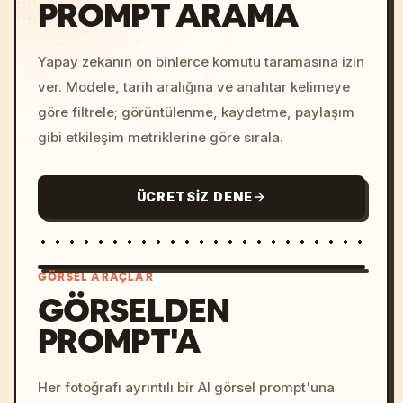
PROMPT ARAMA
Yapay zekanın on binlerce komutu taramasına izin
ver. Modele, tarih aralığına ve anahtar kelimeye
göre filtrele; görüntülenme, kaydetme, paylaşım
gibi etkileşim metriklerine göre sırala.
ÜCRETSIZ DENE
GÖRSEL ARAÇLAR
GÖRSELDEN
PROMPT'A
/imagine prompt: cinemati
c, cyberpunk sunset, neon
colors, 8k --v 6.0
Her fotoğrafı ayrıntılı bir AI görsel prompt'una