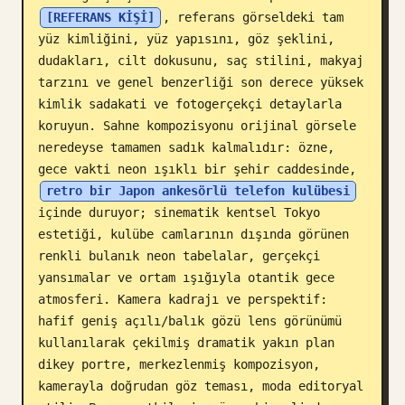
[REFERANS KİŞİ]
, referans görseldeki tam 
Blog
yüz kimliğini, yüz yapısını, göz şeklini, 
dudakları, cilt dokusunu, saç stilini, makyaj 
tarzını ve genel benzerliği son derece yüksek 
Güncellemeler
kimlik sadakati ve fotogerçekçi detaylarla 
koruyun. Sahne kompozisyonu orijinal görsele 
neredeyse tamamen sadık kalmalıdır: özne, 
gece vakti neon ışıklı bir şehir caddesinde, 
retro bir Japon ankesörlü telefon kulübesi
içinde duruyor; sinematik kentsel Tokyo 
estetiği, kulübe camlarının dışında görünen 
renkli bulanık neon tabelalar, gerçekçi 
yansımalar ve ortam ışığıyla otantik gece 
atmosferi. Kamera kadrajı ve perspektif: 
hafif geniş açılı/balık gözü lens görünümü 
kullanılarak çekilmiş dramatik yakın plan 
dikey portre, merkezlenmiş kompozisyon, 
kamerayla doğrudan göz teması, moda editoryal 