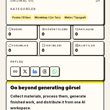
ORIJINAL DIL
ZH
KATEGORILER
Poster / El İlanı
Mürekkep / Çin Tarzı
Metin / Tipografi
BEĞENI
GÖRÜNTÜLEME
PAYLAŞIM
0
0
0
YORUMLAR
YER IMLERI
ALINTILAR
0
0
0
PAYLAŞ
Go beyond generating görsel
Collect materials, process them, generate
finished work, and distribute it from one AI
workspace.