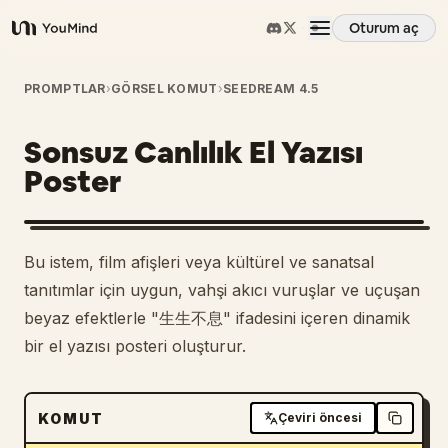
Oturum aç
YouMind
Genel Bakış
PROMPTLAR
›
GÖRSEL KOMUT
›
SEEDREAM 4.5
Sonsuz Canlılık El Yazısı
Kullanım Senaryoları
Poster
Beceriler
Bu istem, film afişleri veya kültürel ve sanatsal
İstemler
tanıtımlar için uygun, vahşi akıcı vuruşlar ve uçuşan
beyaz efektlerle "生生不息" ifadesini içeren dinamik
bir el yazısı posteri oluşturur.
Fiyatlandırma
İndir
KOMUT
Çeviri öncesi