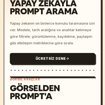
YAPAY ZEKAYLA
PROMPT ARAMA
Yapay zekanın on binlerce komutu taramasına izin
ver. Modele, tarih aralığına ve anahtar kelimeye
göre filtrele; görüntülenme, kaydetme, paylaşım
gibi etkileşim metriklerine göre sırala.
ÜCRETSIZ DENE
GÖRSEL ARAÇLAR
GÖRSELDEN
PROMPT'A
/imagine prompt: cinemati
c, cyberpunk sunset, neon