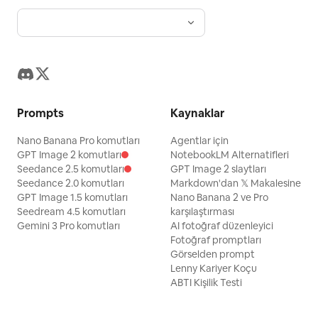
Prompts
Kaynaklar
Nano Banana Pro komutları
Agentlar için
GPT Image 2 komutları
NotebookLM Alternatifleri
Seedance 2.5 komutları
GPT Image 2 slaytları
Seedance 2.0 komutları
Markdown'dan 𝕏 Makalesine
GPT Image 1.5 komutları
Nano Banana 2 ve Pro
Seedream 4.5 komutları
karşılaştırması
Gemini 3 Pro komutları
AI fotoğraf düzenleyici
Fotoğraf promptları
Görselden prompt
Lenny Kariyer Koçu
ABTI Kişilik Testi