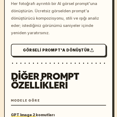
colors, 8k --v 6.0
Her fotoğrafı ayrıntılı bir AI görsel prompt'una
dönüştürün. Ücretsiz görselden prompt'a
dönüştürücü kompozisyonu, stili ve ışığı analiz
eder; istediğiniz görünümü saniyeler içinde
yeniden yaratırsınız.
GÖRSELI PROMPT'A DÖNÜŞTÜR
DIĞER PROMPT
ÖZELLIKLERI
MODELE GÖRE
GPT Image 2 komutları