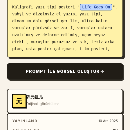
Kaligrafi yazı tipi posteri "
Life Goes On
", 
Blog
vahşi ve dizginsiz el yazısı yazı tipi, 
dinamizm dolu görsel gerilim, ultra kalın 
Güncellemeler
vuruşlar pürüzsüz ve zarif, vuruşlar ustaca 
uzatılmış ve deforme edilmiş, uçan beyaz 
efekti, vuruşlar pürüzsüz ve şık, temiz arka 
plan, usta poster çalışması, film posteri,
PROMPT ILE GÖRSEL OLUŞTUR
@元祖儿
元
Orijinali görüntüle
YAYINLANDI
10 Ara 2025