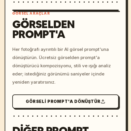
GÖRSEL ARAÇLAR
GÖRSELDEN
PROMPT'A
/imagine prompt: cinemati
c, cyberpunk sunset, neon
colors, 8k --v 6.0
Her fotoğrafı ayrıntılı bir AI görsel prompt'una
dönüştürün. Ücretsiz görselden prompt'a
dönüştürücü kompozisyonu, stili ve ışığı analiz
eder; istediğiniz görünümü saniyeler içinde
yeniden yaratırsınız.
GÖRSELI PROMPT'A DÖNÜŞTÜR
DIĞER PROMPT