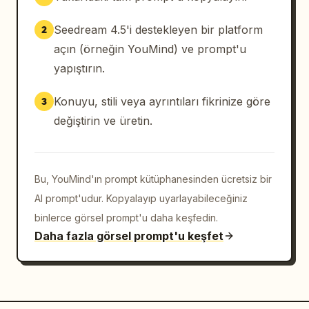
Seedream 4.5'i destekleyen bir platform
2
açın (örneğin YouMind) ve prompt'u
yapıştırın.
Konuyu, stili veya ayrıntıları fikrinize göre
3
değiştirin ve üretin.
Bu, YouMind'ın prompt kütüphanesinden ücretsiz bir
AI prompt'udur. Kopyalayıp uyarlayabileceğiniz
binlerce görsel prompt'u daha keşfedin.
Daha fazla görsel prompt'u keşfet