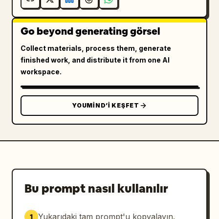
Go beyond generating görsel
Collect materials, process them, generate
finished work, and distribute it from one AI
workspace.
YOUMIND’I KEŞFET
Bu prompt nasıl kullanılır
Yukarıdaki tam prompt'u kopyalayın.
1