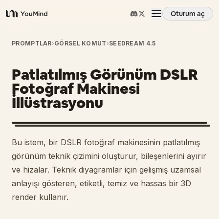
Oturum aç
YouMind
Genel Bakış
PROMPTLAR
›
GÖRSEL KOMUT
›
SEEDREAM 4.5
Patlatılmış Görünüm DSLR
Kullanım Senaryoları
Fotoğraf Makinesi
İllüstrasyonu
Beceriler
İstemler
Bu istem, bir DSLR fotoğraf makinesinin patlatılmış
görünüm teknik çizimini oluşturur, bileşenlerini ayırır
Fiyatlandırma
ve hizalar. Teknik diyagramlar için gelişmiş uzamsal
anlayışı gösteren, etiketli, temiz ve hassas bir 3D
render kullanır.
İndir