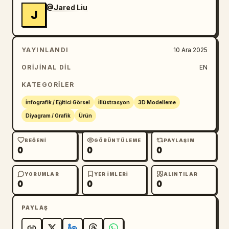
@Jared Liu
J
YAYINLANDI
10 Ara 2025
ORIJINAL DIL
EN
KATEGORILER
İnfografik / Eğitici Görsel
İllüstrasyon
3D Modelleme
Diyagram / Grafik
Ürün
BEĞENI
GÖRÜNTÜLEME
PAYLAŞIM
0
0
0
YORUMLAR
YER IMLERI
ALINTILAR
0
0
0
PAYLAŞ