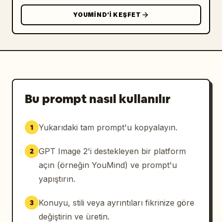
fotoğrafçılığı", "color": "tam renkli (siyah 
YOUMIND’I KEŞFET
beyaz değil)", "quality": "akıllı telefon 
çekimi", "texture": [ "belirgin gren", "doğal 
cilt kusurları", "hafif kumlanma" ], 
"color_tone": "nötr ile hafif sıcak tonlar" 
}, "lighting": { "style": "doğrudan flaş veya 
basit önden aydınlatma" } }
Bu prompt nasıl kullanılır
Yukarıdaki tam prompt'u kopyalayın.
1
GPT Image 2'i destekleyen bir platform
2
açın (örneğin YouMind) ve prompt'u
yapıştırın.
Konuyu, stili veya ayrıntıları fikrinize göre
3
değiştirin ve üretin.