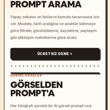
PROMPT ARAMA
Yapay zekanın on binlerce komutu taramasına izin
ver. Modele, tarih aralığına ve anahtar kelimeye
göre filtrele; görüntülenme, kaydetme, paylaşım
gibi etkileşim metriklerine göre sırala.
ÜCRETSIZ DENE
GÖRSEL ARAÇLAR
GÖRSELDEN
PROMPT'A
/imagine prompt: cinemati
c, cyberpunk sunset, neon
colors, 8k --v 6.0
Her fotoğrafı ayrıntılı bir AI görsel prompt'una