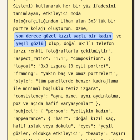
Sistemi) kullanarak her bir yüz ifadesini 
Blog
tanımlayan, etkileyici moda 
fotoğrafçılığından ilham alan 3x3'lük bir 
portre kolajı oluşturun. Özne, 
Güncellemeler
son derece güzel kızıl saçlı bir kadın
 ve 
yeşil gözlü
 olup, doğal akıllı telefon 
tarzı renkli fotoğraflarla çekilmiştir", 
"aspect_ratio": "1:1", "composition": { 
"layout": "3x3 ızgara (9 eşit portre)", 
"framing": "yakın baş ve omuz portreleri", 
"style": "tüm panellerde benzer kadrajlama 
ile minimal boşluklu temiz ızgara", 
"consistency": "aynı özne, aynı aydınlatma, 
poz ve açıda hafif varyasyonlar" }, 
"subject": { "person": "yetişkin kadın", 
"appearance": { "hair": "doğal kızıl saç, 
hafif ıslak veya dokulu", "eyes": "yeşil 
gözler, oldukça etkileyici", "beauty": "aşırı 