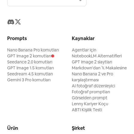
Prompts
Kaynaklar
Nano Banana Pro komutları
Agentlar için
GPT Image 2 komutları
NotebookLM Alternatifleri
Seedance 2.0 komutları
GPT Image 2 slaytları
GPT Image 1.5 komutları
Markdown'dan 𝕏 Makalesine
Seedream 4.5 komutları
Nano Banana 2 ve Pro
Gemini 3 Pro komutları
karşılaştırması
AI fotoğraf düzenleyici
Fotoğraf promptları
Görselden prompt
Lenny Kariyer Koçu
ABTI Kişilik Testi
Ürün
Şirket