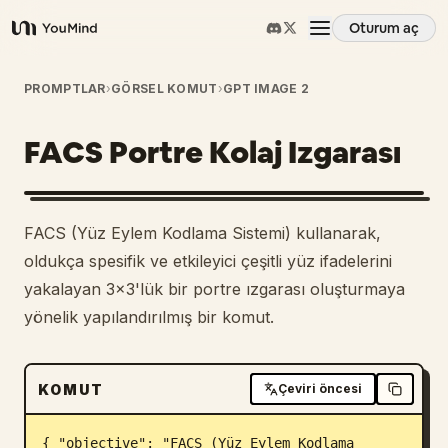
Oturum aç
YouMind
Genel Bakış
PROMPTLAR
›
GÖRSEL KOMUT
›
GPT IMAGE 2
FACS Portre Kolaj Izgarası
Kullanım Senaryoları
Beceriler
FACS (Yüz Eylem Kodlama Sistemi) kullanarak,
oldukça spesifik ve etkileyici çeşitli yüz ifadelerini
İstemler
yakalayan 3x3'lük bir portre ızgarası oluşturmaya
yönelik yapılandırılmış bir komut.
Fiyatlandırma
KOMUT
Çeviri öncesi
İndir
{ "objective": "FACS (Yüz Eylem Kodlama 