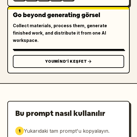
Go beyond generating görsel
Collect materials, process them, generate
finished work, and distribute it from one AI
workspace.
YOUMIND’I KEŞFET
Bu prompt nasıl kullanılır
Yukarıdaki tam prompt'u kopyalayın.
1