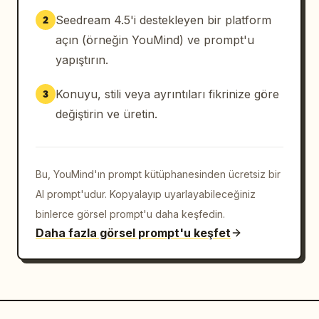
Seedream 4.5'i destekleyen bir platform
2
açın (örneğin YouMind) ve prompt'u
yapıştırın.
Konuyu, stili veya ayrıntıları fikrinize göre
3
değiştirin ve üretin.
Bu, YouMind'ın prompt kütüphanesinden ücretsiz bir
AI prompt'udur. Kopyalayıp uyarlayabileceğiniz
binlerce görsel prompt'u daha keşfedin.
Daha fazla görsel prompt'u keşfet