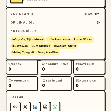
YAYINLANDI
10 Ara 2025
ORIJINAL DIL
ZH
KATEGORILER
İnfografik / Eğitici Görsel
Ürün Pazarlaması
Poster / El İlanı
İllüstrasyon
3D Modelleme
Diyagram / Grafik
Metin / Tipografi
Özet / Arka Plan
BEĞENI
GÖRÜNTÜLEME
PAYLAŞIM
0
0
0
YORUMLAR
YER IMLERI
ALINTILAR
0
0
0
PAYLAŞ