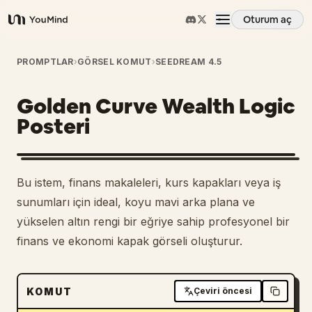
Oturum aç
YouMind
Genel Bakış
PROMPTLAR
›
GÖRSEL KOMUT
›
SEEDREAM 4.5
Golden Curve Wealth Logic
Kullanım Senaryoları
Posteri
Beceriler
Bu istem, finans makaleleri, kurs kapakları veya iş
İstemler
sunumları için ideal, koyu mavi arka plana ve
yükselen altın rengi bir eğriye sahip profesyonel bir
finans ve ekonomi kapak görseli oluşturur.
Fiyatlandırma
İndir
KOMUT
Çeviri öncesi