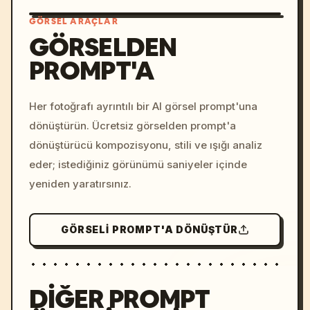
GÖRSEL ARAÇLAR
GÖRSELDEN
PROMPT'A
/imagine prompt: cinemati
c, cyberpunk sunset, neon
colors, 8k --v 6.0
Her fotoğrafı ayrıntılı bir AI görsel prompt'una
dönüştürün. Ücretsiz görselden prompt'a
dönüştürücü kompozisyonu, stili ve ışığı analiz
eder; istediğiniz görünümü saniyeler içinde
yeniden yaratırsınız.
GÖRSELI PROMPT'A DÖNÜŞTÜR
DIĞER PROMPT