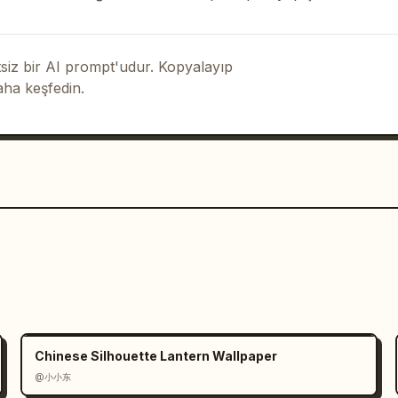
t","Ortalanmış kalın siyah mesaj: 
içeren mavi yatay harekete geçirici 
ンネル登録 oynat butonu, シェア paylaşım 
iz bir AI prompt'udur. Kopyalayıp
in: よろしくお願いします！","Gri/siyah SLAP® 
aha keşfedin.
ık mavi ve sarı ışıltı, daire, elmas ve 
atan, kenarlık çevresinde diyagonal 
l altta küçük koyu renkli yuvarlatılmış 
Tasarım karşılaştırma önizlemesi gibi, 
dan sağa eşit aralıklarla hizalandığı 
a metni net ve okunaklı tutun, güçlü 
ve kartların kısa biçimli video 
ayın."}
Chinese Silhouette Lantern Wallpaper
@小小东