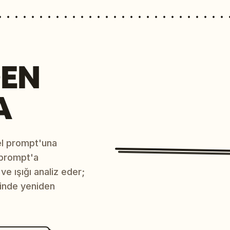
EN
A
sel prompt'una
 prompt'a
e ışığı analiz eder;
çinde yeniden