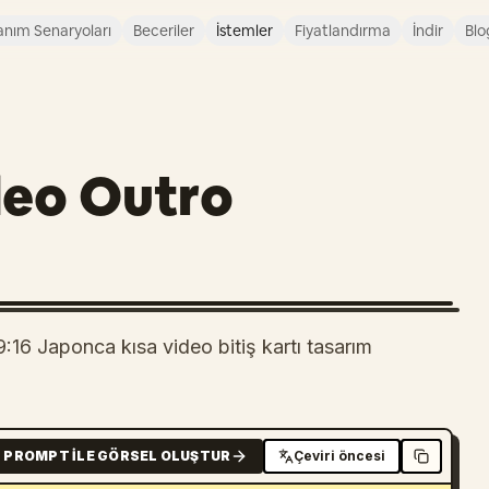
anım Senaryoları
Beceriler
İstemler
Fiyatlandırma
İndir
Blo
deo Outro
9:16 Japonca kısa video bitiş kartı tasarım
PROMPT ILE GÖRSEL OLUŞTUR
Çeviri öncesi