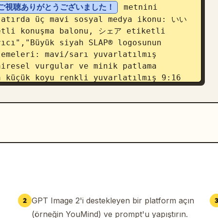
ご視聴ありがとうございました！
 metnini 
satırda üç mavi sosyal medya ikonu: いい
tli konuşma balonu, シェア etiketli 
ıcı","Büyük siyah SLAP® logosunun 
emeleri: mavi/sarı yuvarlatılmış 
iresel vurgular ve minik patlama 
 küçük koyu renkli yuvarlatılmış 9:16 
lgalı alt bilgi ile abone olma 
ts_count":6,"elements":["Üst merkezde 
: 
ご視聴いただきありがとうございました！
e harekete geçirici mesaj butonu: 
inde ince sarı bir kavis bulunan büyük 
alt bilginin içinde beyaz Produced by 
ın çevresinde küçük dekoratif üçgenler, 
yılan işaretler"],"bottom_badge":"sol 
9:16 etiketi"},{"title":"Varyant 3: 
on":"sağ 
GPT Image 2'i destekleyen bir platform açın
2
Kenarlardan yayılan mavi hız 
(örneğin YouMind) ve prompt'u yapıştırın.