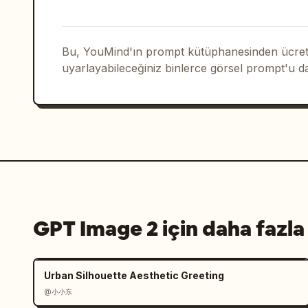
çizgileriyle üst merkezde büyük manşe
ご視聴ありがとうございました！
","Üç bölüm 
mesaj çubuğu: 高評価 beğen butonu, チャ
Bu, YouMind'ın prompt kütüphanesinden ücrets
oku","Altında ortalanmış siyah met
uyarlayabileceğiniz binlerce görsel prompt'u d
logosunun üzerinde Produced by","Dağın
nokta süslemeleri","Kutlama etkisi yar
hareket çizgileri"],"bottom_badge":"so
9:16 etiketi"}]},"composition_notes":"
üç 9:16 bitiş kartı tasarımının da sol
tek bir yatay görsel oluşturun. Japonc
mavi/sarı marka tutarlılığını koruyun 
bitişleri için hazır görünmesini sağl
GPT Image 2 için daha fazla
Urban Silhouette Aesthetic Greeting
@小小东