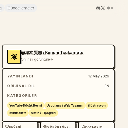
g
Güncellemeler
@塚本 賢志 / Kenshi Tsukamoto
塚
Orijinali görüntüle
YAYINLANDI
12 May 2026
ORIJINAL DIL
EN
KATEGORILER
YouTube Küçük Resmi
Uygulama / Web Tasarımı
İllüstrasyon
Minimalizm
Metin / Tipografi
BEĞENI
GÖRÜNTÜLEME
PAYLAŞIM