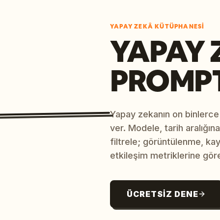
YAPAY ZEKÂ KÜTÜPHANESI
YAPAY 
PROMP
Yapay zekanın on binlerce
ver. Modele, tarih aralığı
filtrele; görüntülenme, ka
etkileşim metriklerine göre
ÜCRETSIZ DENE