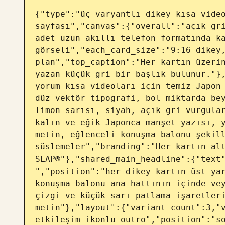
{"type":"üç varyantlı dikey kısa video
sayfası","canvas":{"overall":"açık gri
adet uzun akıllı telefon formatında ka
görseli","each_card_size":"9:16 dikey,
plan","top_caption":"Her kartın üzerin
yazan küçük gri bir başlık bulunur."},
yorum kısa videoları için temiz Japon 
düz vektör tipografi, bol miktarda bey
limon sarısı, siyah, açık gri vurgular
kalın ve eğik Japonca manşet yazısı, y
metin, eğlenceli konuşma balonu şekill
süslemeler","branding":"Her kartın alt
SLAP®"},"shared_main_headline":{"text
","position":"her dikey kartın üst yar
konuşma balonu ana hattının içinde vey
çizgi ve küçük sarı patlama işaretleri
metin"},"layout":{"variant_count":3,"v
etkileşim ikonlu outro","position":"s