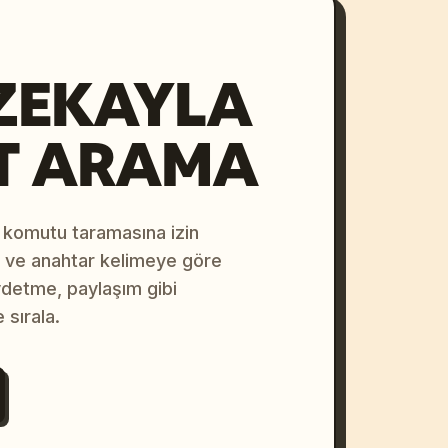
ZEKAYLA
T ARAMA
 komutu taramasına izin
na ve anahtar kelimeye göre
ydetme, paylaşım gibi
 sırala.