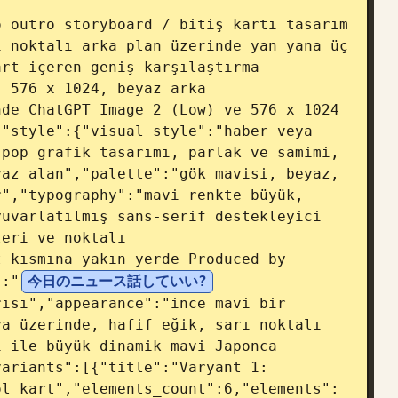
 outro storyboard / bitiş kartı tasarım 
 noktalı arka plan üzerinde yan yana üç 
rt içeren geniş karşılaştırma 
 576 x 1024, beyaz arka 
de ChatGPT Image 2 (Low) ve 576 x 1024 
"style":{"visual_style":"haber veya 
pop grafik tasarımı, parlak ve samimi, 
az alan","palette":"gök mavisi, beyaz, 
","typography":"mavi renkte büyük, 
uvarlatılmış sans-serif destekleyici 
eri ve noktalı 
 kısmına yakın yerde Produced by 
":"
今日のニュース話していい?
ısı","appearance":"ince mavi bir 
a üzerinde, hafif eğik, sarı noktalı 
 ile büyük dinamik mavi Japonca 
ariants":[{"title":"Varyant 1: 
ol kart","elements_count":6,"elements":