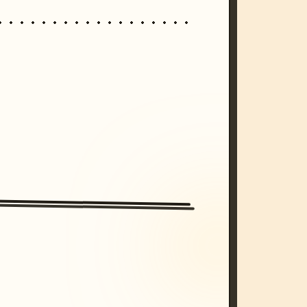
/imagine prompt: cinematic, cyberpunk s
unset, neon colors, 8k --v 6.0