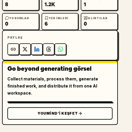
8
1.2K
1
YORUMLAR
YER IMLERI
ALINTILAR
0
6
0
PAYLAŞ
Go beyond generating görsel
Collect materials, process them, generate
finished work, and distribute it from one AI
workspace.
YOUMIND’I KEŞFET