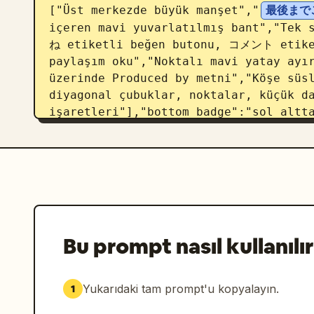
["Üst merkezde büyük manşet","
最後まで
içeren mavi yuvarlatılmış bant","Tek 
ね etiketli beğen butonu, コメント etike
paylaşım oku","Noktalı mavi yatay ayır
üzerinde Produced by metni","Köşe süsl
diyagonal çubuklar, noktalar, küçük da
işaretleri"],"bottom_badge":"sol altta
etiketi"},{"title":"Varyant 2: mavi da
isteği","position":"orta kart","elemen
büyük manşet","Ortalanmış siyah mesaj
","Mavi metin içeren sarı hap şeklind
チャンネル登録＆高評価お願いします！
","Üzer
kavisli mavi dalgalı alt bilgi","Mavi 
ve büyük beyaz SLAP® logosu","Alt alan
Bu prompt nasıl kullanılır
daireler, noktalı ızgaralar ve mavi ya
altta küçük koyu renkli yuvarlatılmış 
enerjik abone ol/paylaş outro","positi
Yukarıdaki tam prompt'u kopyalayın.
1
kart","elements_count":7,"elements":["