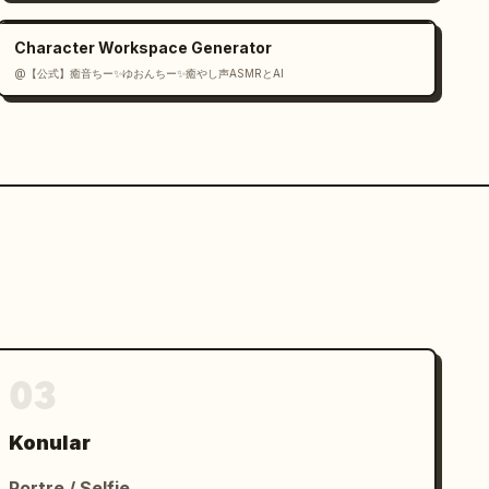
Character Workspace Generator
@【公式】癒音ちー✨ゆおんちー✨癒やし声ASMRとAI
03
Konular
Portre / Selfie