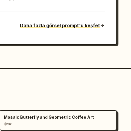
Daha fazla görsel prompt'u keşfet
Mosaic Butterfly and Geometric Coffee Art
@Viki