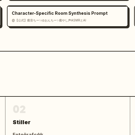
Character-Specific Room Synthesis Prompt
@【公式】癒音ちー✨ゆおんちー✨癒やし声ASMRとAI
02
Stiller
Fotoğrafçılık