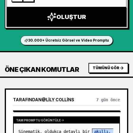
OLUŞTUR
30.000+ Ücretsiz Görsel ve Video Promptu
ÖNE ÇIKAN KOMUTLAR
TÜMÜNÜ GÖR
TARAFINDAN
@
LILY COLLINS
7 gün önce
TAM PROMPTU GÖRÜNTÜLE
Sinematik, oldukça detaylı bir 
akıllı, 