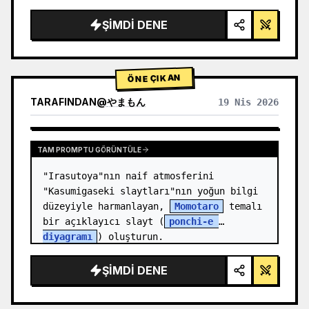
render, stüdyo aydınlatması, parlayan 
vurgular",

ŞIMDI DENE
  "background": "{argument 
name=\"background color\" 
default=\"yumuşak mor ve mavi gr…
ÖNE ÇIKAN
TARAFINDAN
@
やまもん
19 Nis 2026
DIĞER MODELLERIN SONUÇLARINI GÖRÜNTÜLE
TAM PROMPTU GÖRÜNTÜLE
"Irasutoya"nın naif atmosferini 
"Kasumigaseki slaytları"nın yoğun bilgi 
düzeyiyle harmanlayan, 
Momotaro
 temalı 
bir açıklayıcı slayt (
ponchi-e 
diyagramı
) oluşturun.
ŞIMDI DENE