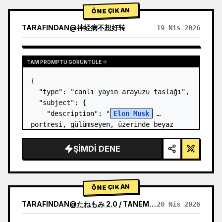
ÖNE ÇIKAN
TARAFINDAN
@
神经病不想好转
19 Nis 2026
TAM PROMPTU GÖRÜNTÜLE
{

  "type": "canlı yayın arayüzü taslağı",

  "subject": {

    "description": "
Elon Musk
portresi, gülümseyen, üzerinde beyaz 
teknik şema grafiği olan siyah bir 
tişört giyiyor",

ŞIMDI DENE
    "background": "sol tarafta 
'{argument…
ÖNE ÇIKAN
TARAFINDAN
@
たねもみ 2.0 / TANEMOMI VER2.0
20 Nis 2026