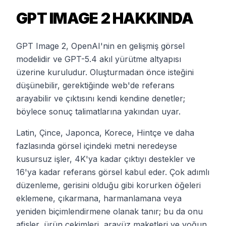
GPT IMAGE 2 HAKKINDA
GPT Image 2, OpenAI'nin en gelişmiş görsel
modelidir ve GPT-5.4 akıl yürütme altyapısı
üzerine kuruludur. Oluşturmadan önce isteğini
düşünebilir, gerektiğinde web'de referans
arayabilir ve çıktısını kendi kendine denetler;
böylece sonuç talimatlarına yakından uyar.
Latin, Çince, Japonca, Korece, Hintçe ve daha
fazlasında görsel içindeki metni neredeyse
kusursuz işler, 4K'ya kadar çıktıyı destekler ve
16'ya kadar referans görsel kabul eder. Çok adımlı
düzenleme, gerisini olduğu gibi korurken öğeleri
eklemene, çıkarmana, harmanlamana veya
yeniden biçimlendirmene olanak tanır; bu da onu
afişler, ürün çekimleri, arayüz maketleri ve yoğun,