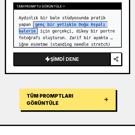
TAM PROMPTU GÖRÜNTÜLE
Aydınlık bir bale stüdyosunda pratik 
yapan 
genç bir yetişkin Doğu Asyalı 
balerin
 için gerçekçi, dikey bir portre 
fotoğrafı oluşturun. Zarif bir ayakta 
iğne esnetme (standing needle stretch) 
pozisyonunda tam boy olarak göster…
ŞIMDI DENE
TÜM PROMPTLARI
GÖRÜNTÜLE