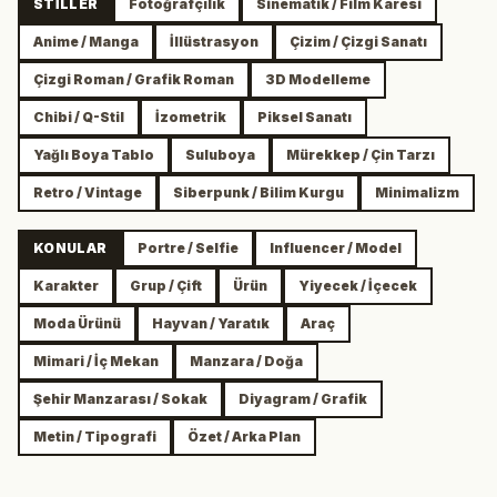
STILLER
Fotoğrafçılık
Sinematik / Film Karesi
Anime / Manga
İllüstrasyon
Çizim / Çizgi Sanatı
Çizgi Roman / Grafik Roman
3D Modelleme
Chibi / Q-Stil
İzometrik
Piksel Sanatı
Yağlı Boya Tablo
Suluboya
Mürekkep / Çin Tarzı
Retro / Vintage
Siberpunk / Bilim Kurgu
Minimalizm
KONULAR
Portre / Selfie
Influencer / Model
Karakter
Grup / Çift
Ürün
Yiyecek / İçecek
Moda Ürünü
Hayvan / Yaratık
Araç
Mimari / İç Mekan
Manzara / Doğa
Şehir Manzarası / Sokak
Diyagram / Grafik
Metin / Tipografi
Özet / Arka Plan