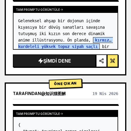
TAM PROMPTU GÖRÜNTÜLE
Geleneksel ahşap bir dojonun içinde 
kıyasıya bir dövüş sanatları savaşına 
tutuşmuş iki kızın son derece dinamik 
anime illüstrasyonu. Ön planda, 
kırmızı 
kurdeleli yüksek topuz siyah saçlı
 bir 
kız, yumruğunu ileri doğ…
ŞIMDI DENE
ÖNE ÇIKAN
TARAFINDAN
@
知识猫图解
19 Nis 2026
TAM PROMPTU GÖRÜNTÜLE
{
