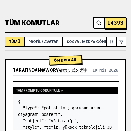
TÜM KOMUTLAR
14393
TÜMÜ
PROFIL / AVATAR
SOSYAL MEDYA GÖNDERISI
İNF
ÖNE ÇIKAN
TARAFINDAN
@
WORY＠ホッピング中
19 Nis 2026
TAM PROMPTU GÖRÜNTÜLE
{

  "type": "patlatılmış görünüm ürün 
diyagramı posteri",

  "subject": "VR başlığı",

  "style": "temiz, yüksek teknolojili 3D 