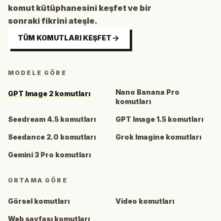
komut kütüphanesini keşfet ve bir
sonraki fikrini ateşle.
TÜM KOMUTLARI KEŞFET
MODELE GÖRE
Nano Banana Pro
GPT Image 2 komutları
komutları
Seedream 4.5 komutları
GPT Image 1.5 komutları
Seedance 2.0 komutları
Grok Imagine komutları
Gemini 3 Pro komutları
ORTAMA GÖRE
Görsel komutları
Video komutları
Web sayfası komutları