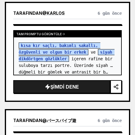
TARAFINDAN
@
KARLOS
6 gün önce
TAM PROMPTU GÖRÜNTÜLE
kısa kır saçlı, bakımlı sakallı, 
özgüvenli ve olgun bir erkek
 ve 
siyah 
dikdörtgen gözlükler
 içeren rafine bir 
suluboya tarzı portre. Üzerinde siyah 
düğmeli bir gömlek ve antrasit bir b…
ŞIMDI DENE
TARAFINDAN
@
バースバイブ遊
6 gün önce