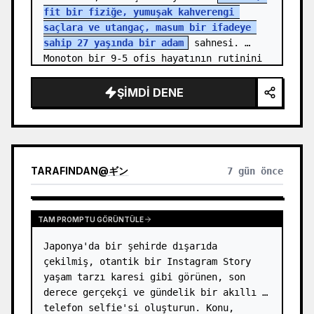
fit bir fiziğe, yumuşak kahverengi 
saçlara ve utangaç, masum bir ifadeye 
sahip 27 yaşında bir adam
 sahnesi. 
Monoton bir 9-5 ofis hayatının rutinini 
yansıtan sade bir kurumsal ofis kıyaf…
ŞIMDI DENE
TARAFINDAN
@
ギン
7 gün önce
TAM PROMPTU GÖRÜNTÜLE
Japonya'da bir şehirde dışarıda 
çekilmiş, otantik bir Instagram Story 
yaşam tarzı karesi gibi görünen, son 
derece gerçekçi ve gündelik bir akıllı 
telefon selfie'si oluşturun. Konu, 