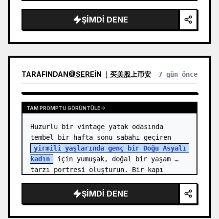
isimsiz
 adında, {argument name="hair…
ŞIMDI DENE
TARAFINDAN
@
SEREIN ｜买美股上币安
7 gün önce
TAM PROMPTU GÖRÜNTÜLE
Huzurlu bir vintage yatak odasında 
tembel bir hafta sonu sabahı geçiren 
yirmili yaşlarında genç bir Doğu Asyalı 
kadın
 için yumuşak, doğal bir yaşam 
tarzı portresi oluşturun. Bir kapı 
eşiğinde veya dolap köşesin…
ŞIMDI DENE