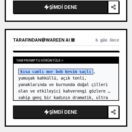
name="character name" default="bir elf 
ŞIMDI DENE
prensesi cosp…
TARAFINDAN
@
WAREEN AI 💟
6 gün önce
TAM PROMPTU GÖRÜNTÜLE
kısa canlı mor bob kesim saçlı
, 
yumuşak kahküllü, açık tenli, 
yanaklarında ve burnunda doğal çilleri 
olan ve etkileyici kahverengi gözlere 
sahip genç bir kadının dramatik, ultra 
gerçekçi moda fotoğrafı. Üzerinde 
{argument…
ŞIMDI DENE