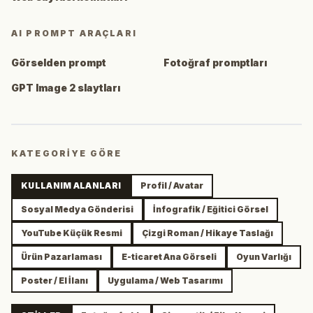
AI PROMPT ARAÇLARI
Görselden prompt
Fotoğraf promptları
GPT Image 2 slaytları
KATEGORIYE GÖRE
KULLANIM ALANLARI
Profil / Avatar
Sosyal Medya Gönderisi
İnfografik / Eğitici Görsel
YouTube Küçük Resmi
Çizgi Roman / Hikaye Taslağı
Ürün Pazarlaması
E-ticaret Ana Görseli
Oyun Varlığı
Poster / El İlanı
Uygulama / Web Tasarımı