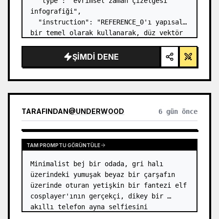
  "type": "evrimsel zaman çizelgesi 
infografiği",

  "instruction": "REFERENCE_0'ı yapısal 
bir temel olarak kullanarak, düz vektör 
tasarımını son derece gerçekçi bir 3D 
infografiğe dönüştürün. Pürüzsüz 
ŞIMDI DENE
rampaları belirgin taş basamaklarla 
değiştirin ve tüm org…
TARAFINDAN
@
UNDERWOOD
6 gün önce
TAM PROMPTU GÖRÜNTÜLE
Minimalist bej bir odada, gri halı 
üzerindeki yumuşak beyaz bir çarşafın 
üzerinde oturan yetişkin bir fantezi elf 
cosplayer'ının gerçekçi, dikey bir 
akıllı telefon ayna selfiesini 
oluşturun. Model, {argument 