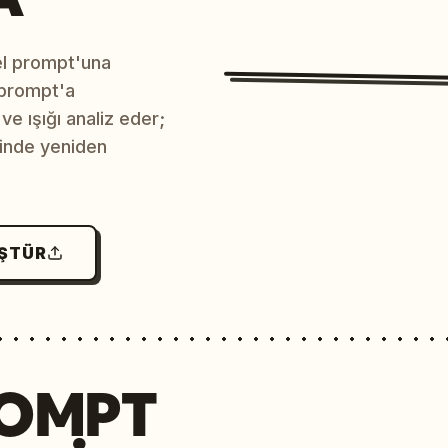
sel prompt'una
 prompt'a
e ışığı analiz eder;
çinde yeniden
ÜŞTÜR
ROMPT