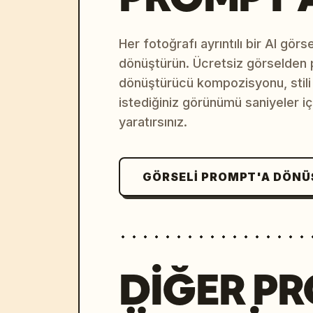
Her fotoğrafı ayrıntılı bir AI gör
dönüştürün. Ücretsiz görselden
dönüştürücü kompozisyonu, stili v
istediğiniz görünümü saniyeler i
yaratırsınız.
GÖRSELI PROMPT'A DÖN
DIĞER P