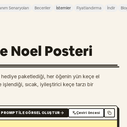
anım Senaryoları
Beceriler
İstemler
Fiyatlandırma
İndir
Blo
e Noel Posteri
e hediye paketlediği, her öğenin yün keçe el
şlendiği, sıcak, iyileştirici keçe tarzı bir
PROMPT ILE GÖRSEL OLUŞTUR
Çeviri öncesi