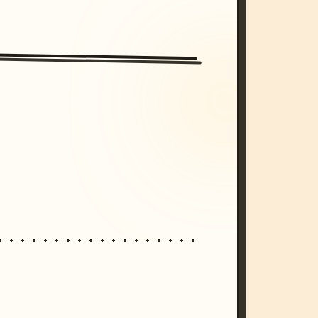
/imagine prompt: cinematic, cyberpunk s
unset, neon colors, 8k --v 6.0