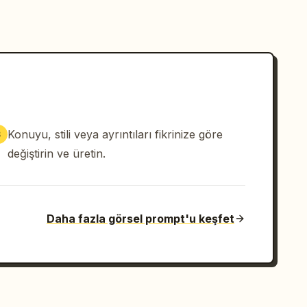
Konuyu, stili veya ayrıntıları fikrinize göre
3
değiştirin ve üretin.
Daha fazla görsel prompt'u keşfet