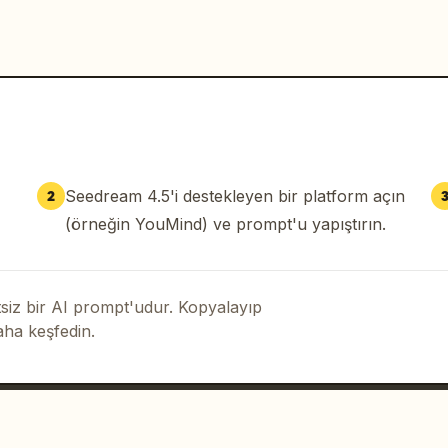
Seedream 4.5'i destekleyen bir platform açın
2
(örneğin YouMind) ve prompt'u yapıştırın.
iz bir AI prompt'udur. Kopyalayıp
aha keşfedin.