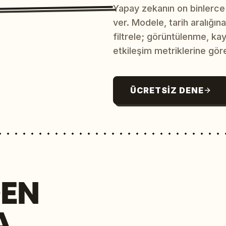
Yapay zekanın on binlerce
ver. Modele, tarih aralığı
filtrele; görüntülenme, ka
etkileşim metriklerine göre
ÜCRETSIZ DENE
EN
A