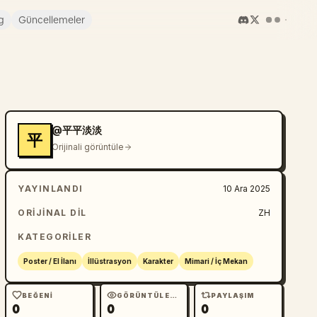
g
Güncellemeler
@平平淡淡
平
Orijinali görüntüle
YAYINLANDI
10 Ara 2025
ORIJINAL DIL
ZH
KATEGORILER
Poster / El İlanı
İllüstrasyon
Karakter
Mimari / İç Mekan
BEĞENI
GÖRÜNTÜLEME
PAYLAŞIM
0
0
0