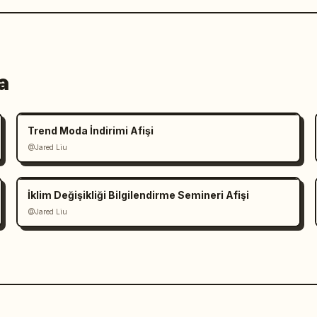
a
Trend Moda İndirimi Afişi
@Jared Liu
İklim Değişikliği Bilgilendirme Semineri Afişi
@Jared Liu