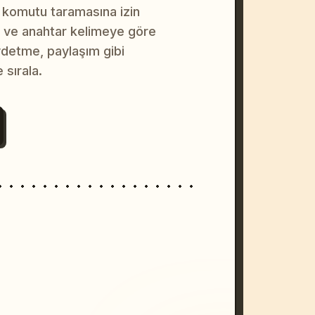
 komutu taramasına izin
na ve anahtar kelimeye göre
ydetme, paylaşım gibi
 sırala.