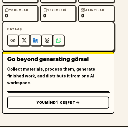
YORUMLAR
YER IMLERI
ALINTILAR
0
0
0
PAYLAŞ
Go beyond generating görsel
Collect materials, process them, generate
finished work, and distribute it from one AI
workspace.
YOUMIND’I KEŞFET