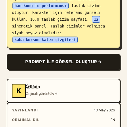
ham kung fu performansı
 taslak çizimi 
Blog
oluştur. Karakter için referans görseli 
kullan. 16:9 taslak çizim sayfası, 
12
Güncellemeler
sinematik panel. Taslak çizimler yalnızca 
siyah beyaz olmalıdır: 
kaba kurşun kalem çizgileri
PROMPT ILE GÖRSEL OLUŞTUR
@Kōda
K
Orijinali görüntüle
YAYINLANDI
13 May 2026
ORIJINAL DIL
EN