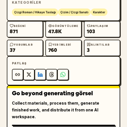
KATEGORILER
Çizgi Roman / Hikaye Taslağı
Çizim / Çizgi Sanatı
Karakter
BEĞENI
GÖRÜNTÜLEME
PAYLAŞIM
871
47.8K
103
YORUMLAR
YER IMLERI
ALINTILAR
37
760
3
PAYLAŞ
Go beyond generating görsel
Collect materials, process them, generate
finished work, and distribute it from one AI
workspace.