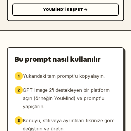
YOUMIND’I KEŞFET
Bu prompt nasıl kullanılır
Yukarıdaki tam prompt'u kopyalayın.
1
GPT Image 2'i destekleyen bir platform
2
açın (örneğin YouMind) ve prompt'u
yapıştırın.
Konuyu, stili veya ayrıntıları fikrinize göre
3
değiştirin ve üretin.