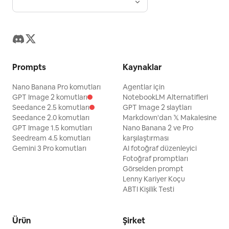
Prompts
Kaynaklar
Nano Banana Pro komutları
Agentlar için
GPT Image 2 komutları
NotebookLM Alternatifleri
Seedance 2.5 komutları
GPT Image 2 slaytları
Seedance 2.0 komutları
Markdown'dan 𝕏 Makalesine
GPT Image 1.5 komutları
Nano Banana 2 ve Pro
Seedream 4.5 komutları
karşılaştırması
Gemini 3 Pro komutları
AI fotoğraf düzenleyici
Fotoğraf promptları
Görselden prompt
Lenny Kariyer Koçu
ABTI Kişilik Testi
Ürün
Şirket