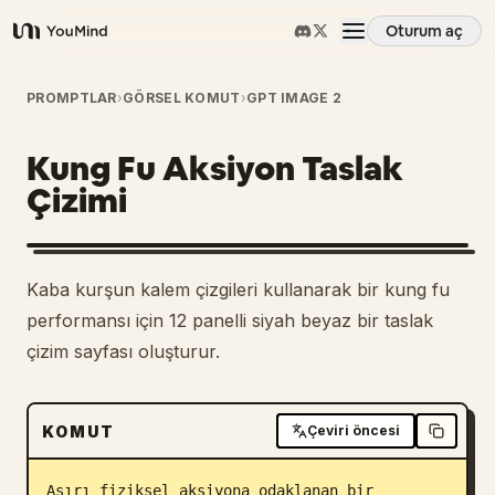
Oturum aç
YouMind
Genel Bakış
PROMPTLAR
›
GÖRSEL KOMUT
›
GPT IMAGE 2
Kung Fu Aksiyon Taslak
Kullanım Senaryoları
Çizimi
Beceriler
Kaba kurşun kalem çizgileri kullanarak bir kung fu
İstemler
performansı için 12 panelli siyah beyaz bir taslak
çizim sayfası oluşturur.
Fiyatlandırma
KOMUT
Çeviri öncesi
İndir
Aşırı fiziksel aksiyona odaklanan bir 