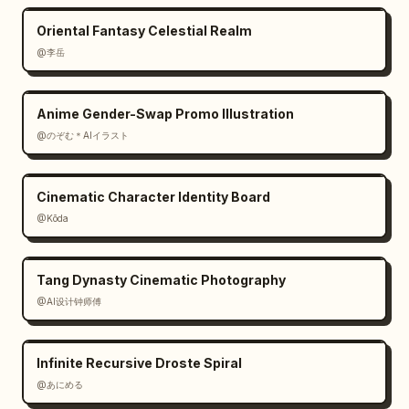
Oriental Fantasy Celestial Realm
@李岳
Anime Gender-Swap Promo Illustration
@のぞむ＊AIイラスト
Cinematic Character Identity Board
@Kōda
Tang Dynasty Cinematic Photography
@AI设计钟师傅
Infinite Recursive Droste Spiral
@あにめる