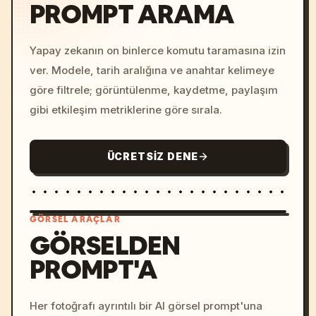
PROMPT ARAMA
Yapay zekanın on binlerce komutu taramasına izin
ver. Modele, tarih aralığına ve anahtar kelimeye
göre filtrele; görüntülenme, kaydetme, paylaşım
gibi etkileşim metriklerine göre sırala.
ÜCRETSIZ DENE
GÖRSEL ARAÇLAR
GÖRSELDEN
PROMPT'A
/imagine prompt: cinemati
c, cyberpunk sunset, neon
colors, 8k --v 6.0
Her fotoğrafı ayrıntılı bir AI görsel prompt'una