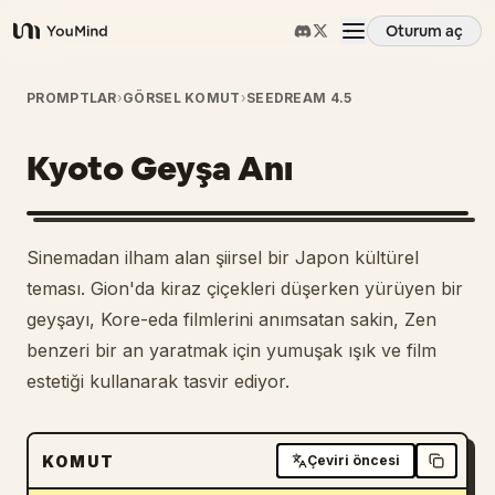
Oturum aç
YouMind
Genel Bakış
PROMPTLAR
›
GÖRSEL KOMUT
›
SEEDREAM 4.5
Kyoto Geyşa Anı
Kullanım Senaryoları
Beceriler
Sinemadan ilham alan şiirsel bir Japon kültürel
teması. Gion'da kiraz çiçekleri düşerken yürüyen bir
İstemler
geyşayı, Kore-eda filmlerini anımsatan sakin, Zen
benzeri bir an yaratmak için yumuşak ışık ve film
estetiği kullanarak tasvir ediyor.
Fiyatlandırma
İndir
KOMUT
Çeviri öncesi