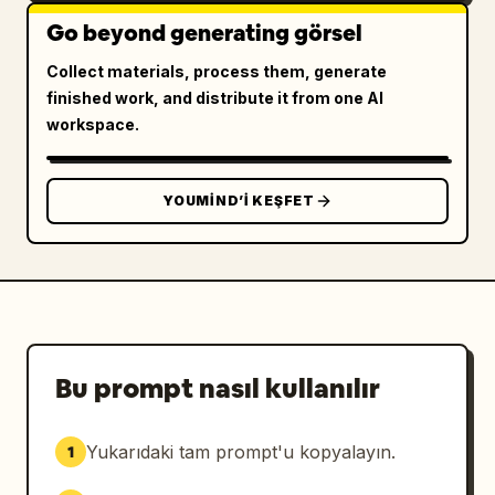
Go beyond generating görsel
Collect materials, process them, generate
finished work, and distribute it from one AI
workspace.
YOUMIND’I KEŞFET
Bu prompt nasıl kullanılır
Yukarıdaki tam prompt'u kopyalayın.
1