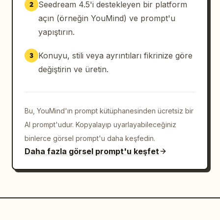
Seedream 4.5'i destekleyen bir platform
2
açın (örneğin YouMind) ve prompt'u
yapıştırın.
Konuyu, stili veya ayrıntıları fikrinize göre
3
değiştirin ve üretin.
Bu, YouMind'ın prompt kütüphanesinden ücretsiz bir
AI prompt'udur. Kopyalayıp uyarlayabileceğiniz
binlerce görsel prompt'u daha keşfedin.
Daha fazla görsel prompt'u keşfet