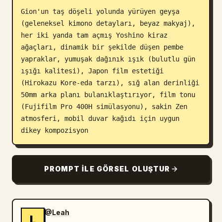
Gion'un taş döşeli yolunda yürüyen geyşa 
Blog
(geleneksel kimono detayları, beyaz makyaj), 
her iki yanda tam açmış Yoshino kiraz 
Güncellemeler
ağaçları, dinamik bir şekilde düşen pembe 
yapraklar, yumuşak dağınık ışık (bulutlu gün 
ışığı kalitesi), Japon film estetiği 
(Hirokazu Kore-eda tarzı), sığ alan derinliği 
50mm arka planı bulanıklaştırıyor, film tonu 
(Fujifilm Pro 400H simülasyonu), sakin Zen 
atmosferi, mobil duvar kağıdı için uygun 
dikey kompozisyon
PROMPT ILE GÖRSEL OLUŞTUR
@Leah
L