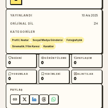
YAYINLANDI
10 Ara 2025
ORIJINAL DIL
ZH
KATEGORILER
Profil / Avatar
Sosyal Medya Gönderisi
Fotoğrafçılık
Sinematik / Film Karesi
Karakter
BEĞENI
GÖRÜNTÜLEME
PAYLAŞIM
0
0
0
YORUMLAR
YER IMLERI
ALINTILAR
0
0
0
PAYLAŞ