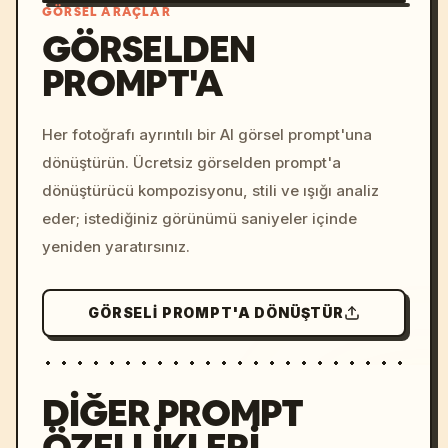
GÖRSEL ARAÇLAR
GÖRSELDEN
PROMPT'A
/imagine prompt: cinemati
c, cyberpunk sunset, neon
colors, 8k --v 6.0
Her fotoğrafı ayrıntılı bir AI görsel prompt'una
dönüştürün. Ücretsiz görselden prompt'a
dönüştürücü kompozisyonu, stili ve ışığı analiz
eder; istediğiniz görünümü saniyeler içinde
yeniden yaratırsınız.
GÖRSELI PROMPT'A DÖNÜŞTÜR
DIĞER PROMPT
ÖZELLIKLERI