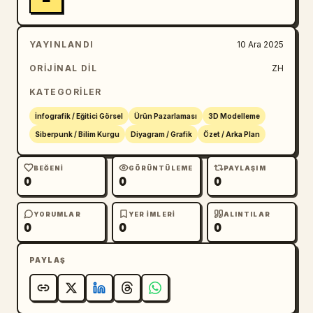
YAYINLANDI
10 Ara 2025
ORIJINAL DIL
ZH
KATEGORILER
İnfografik / Eğitici Görsel
Ürün Pazarlaması
3D Modelleme
Siberpunk / Bilim Kurgu
Diyagram / Grafik
Özet / Arka Plan
BEĞENI
GÖRÜNTÜLEME
PAYLAŞIM
0
0
0
YORUMLAR
YER IMLERI
ALINTILAR
0
0
0
PAYLAŞ