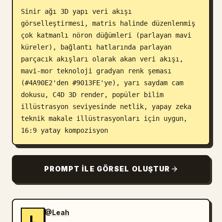
Sinir ağı 3D yapı veri akışı 
Blog
görselleştirmesi, matris halinde düzenlenmiş 
çok katmanlı nöron düğümleri (parlayan mavi 
Güncellemeler
küreler), bağlantı hatlarında parlayan 
parçacık akışları olarak akan veri akışı, 
mavi-mor teknoloji gradyan renk şeması 
(#4A90E2'den #9013FE'ye), yarı saydam cam 
dokusu, C4D 3D render, popüler bilim 
illüstrasyon seviyesinde netlik, yapay zeka 
teknik makale illüstrasyonları için uygun, 
16:9 yatay kompozisyon
PROMPT ILE GÖRSEL OLUŞTUR
@Leah
L