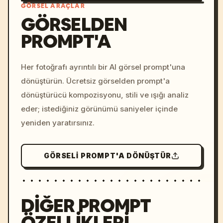
GÖRSEL ARAÇLAR
GÖRSELDEN
PROMPT'A
/imagine prompt: cinemati
c, cyberpunk sunset, neon
colors, 8k --v 6.0
Her fotoğrafı ayrıntılı bir AI görsel prompt'una
dönüştürün. Ücretsiz görselden prompt'a
dönüştürücü kompozisyonu, stili ve ışığı analiz
eder; istediğiniz görünümü saniyeler içinde
yeniden yaratırsınız.
GÖRSELI PROMPT'A DÖNÜŞTÜR
DIĞER PROMPT
ÖZELLIKLERI