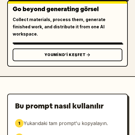
Go beyond generating görsel
Collect materials, process them, generate
finished work, and distribute it from one AI
workspace.
YOUMIND’I KEŞFET
Bu prompt nasıl kullanılır
Yukarıdaki tam prompt'u kopyalayın.
1