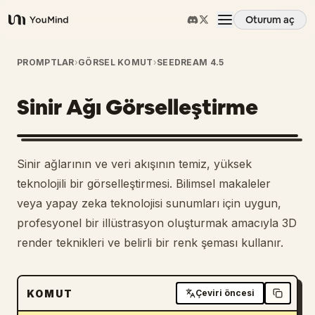
Oturum aç
YouMind
Genel Bakış
PROMPTLAR
›
GÖRSEL KOMUT
›
SEEDREAM 4.5
Sinir Ağı Görselleştirme
Kullanım Senaryoları
Beceriler
Sinir ağlarının ve veri akışının temiz, yüksek
teknolojili bir görselleştirmesi. Bilimsel makaleler
İstemler
veya yapay zeka teknolojisi sunumları için uygun,
profesyonel bir illüstrasyon oluşturmak amacıyla 3D
render teknikleri ve belirli bir renk şeması kullanır.
Fiyatlandırma
İndir
KOMUT
Çeviri öncesi