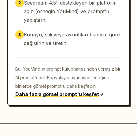
Seedream 4.5'i destekleyen bir platform
2
açın (örneğin YouMind) ve prompt'u
yapıştırın.
Konuyu, stili veya ayrıntıları fikrinize göre
3
değiştirin ve üretin.
Bu, YouMind'ın prompt kütüphanesinden ücretsiz bir
AI prompt'udur. Kopyalayıp uyarlayabileceğiniz
binlerce görsel prompt'u daha keşfedin.
Daha fazla görsel prompt'u keşfet