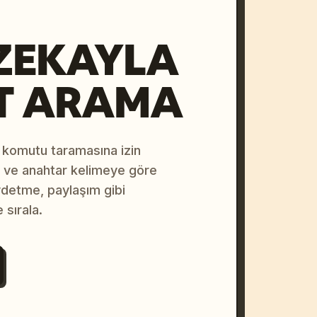
ZEKAYLA
T ARAMA
 komutu taramasına izin
na ve anahtar kelimeye göre
ydetme, paylaşım gibi
 sırala.