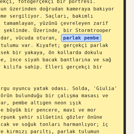
ekçi, fotogerçekçi bir portresi. 
un üzerinden doğrudan kameraya bakıyor 
me sergiliyor. Saçları, bakımlı 
 tamamlayan, yüzünü çevreleyen zarif 
 şeklinde. Üzerinde, bir Stormtrooper 
 dar, vücuda oturan, 
parlak pembe
tulumu var. Kıyafet; gerçekçi parlak 
sek bir yakaya, ön kollarda dokulu 
e, ince siyah bacak bantlarına ve sağ 
 kılıfa sahip. Elleri gerçekçi bir 
rgu oyuncu yatak odası. Solda, 'Giulia' 
örün bulunduğu bir çalışma masası ve 
ar, pembe altıgen neon ışık 
e büyük bir pencere, mavi ve mor 
rpunk şehir silüetini gözler önüne 
cak ve soğuk tonları harmanlıyor; iç 
e kırmızı parıltı, parlak tulumun 