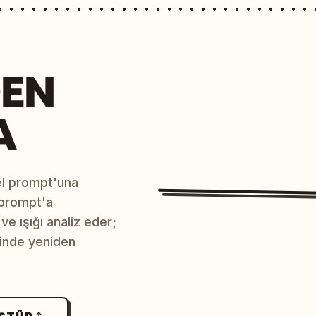
EN
A
sel prompt'una
 prompt'a
e ışığı analiz eder;
çinde yeniden