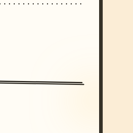
/imagine prompt: cinematic, cyberpunk s
unset, neon colors, 8k --v 6.0