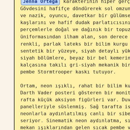
Jenna Ortega
 karakterinin hiper gerç
Gövdesini hafifçe döndürerek sol omzun
ve nazik, oyuncu, davetkar bir gülümse
kaşlarını ve hafif dudak parlatıcısını
perçemlerle doğal ve dağınık bir topuz
üniformasından ilham alan, son derece
renkli, parlak lateks bir bilim kurgu 
sentetik bir yüzeye, siyah detaylı yük
siyah bölümlere, beyaz bir bel kemerin
kalçasına takılı gri-siyah mekanik bir
pembe Stormtrooper kaskı tutuyor.

Ortam, neon ışıklı, rahat bir bilim ku
Darth Vader posteri gösteren bir monit
rafta küçük aksiyon figürleri var. Duv
panelleriyle süslenmiş. Sağ tarafta is
neonlarla aydınlatılmış canlı bir sibe
seriyor. Sinematik neon aydınlatma, sı
mekan ışıklarından gelen sıcak pembe v