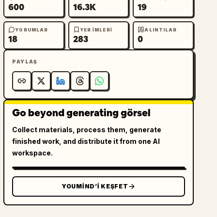
600
16.3K
19
YORUMLAR
YER IMLERI
ALINTILAR
18
283
0
PAYLAŞ
Go beyond generating görsel
Collect materials, process them, generate
finished work, and distribute it from one AI
workspace.
YOUMIND’I KEŞFET