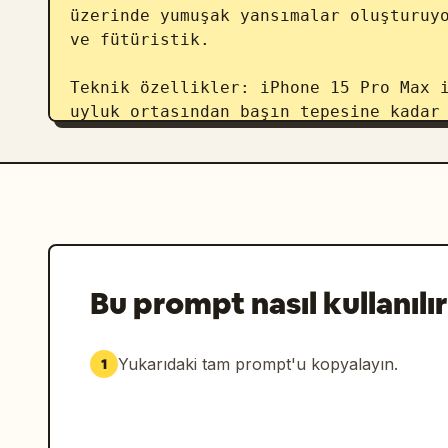
üzerinde yumuşak yansımalar oluşturuyo
ve fütüristik.

Teknik özellikler: iPhone 15 Pro Max i
uyluk ortasından başın tepesine kadar 
açı. 8k çözünürlük, canlı renkler, baş
9:16.
Bu prompt nasıl kullanılır
Yukarıdaki tam prompt'u kopyalayın.
1