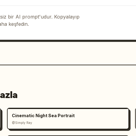
iz bir AI prompt'udur. Kopyalayıp
aha keşfedin.
azla
Cinematic Night Sea Portrait
@Simply Ray