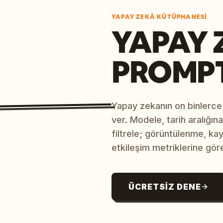
YAPAY ZEKÂ KÜTÜPHANESI
YAPAY 
PROMP
Yapay zekanın on binlerce
ver. Modele, tarih aralığı
filtrele; görüntülenme, ka
etkileşim metriklerine göre
ÜCRETSIZ DENE