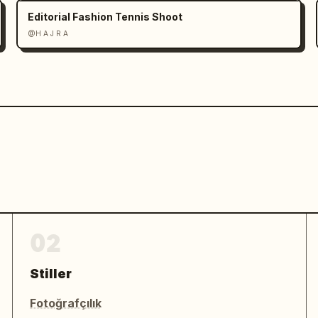
Editorial Fashion Tennis Shoot
@H A J R A
02
Stiller
Fotoğrafçılık