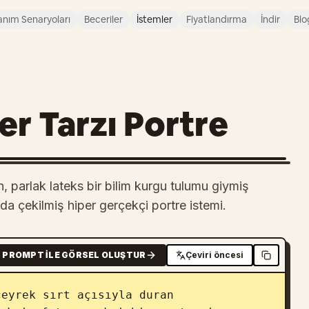
anım Senaryoları
Beceriler
İstemler
Fiyatlandırma
İndir
Blo
r Tarzı Portre
, parlak lateks bir bilim kurgu tulumu giymiş
da çekilmiş hiper gerçekçi portre istemi.
PROMPT ILE GÖRSEL OLUŞTUR
Çeviri öncesi
çeyrek sırt açısıyla duran 