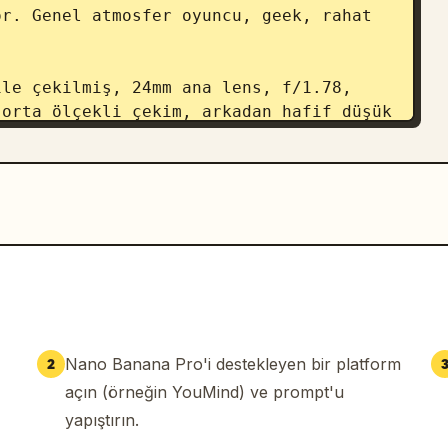
r. Genel atmosfer oyuncu, geek, rahat 
le çekilmiş, 24mm ana lens, f/1.78, 
orta ölçekli çekim, arkadan hafif düşük 
yapıt, en iyi kalite, en boy oranı 
Nano Banana Pro'i destekleyen bir platform
2
açın (örneğin YouMind) ve prompt'u
yapıştırın.