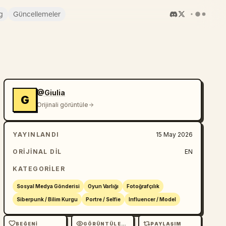
g
Güncellemeler
@Giulia
G
Orijinali görüntüle
YAYINLANDI
15 May 2026
ORIJINAL DIL
EN
KATEGORILER
Sosyal Medya Gönderisi
Oyun Varlığı
Fotoğrafçılık
Siberpunk / Bilim Kurgu
Portre / Selfie
Influencer / Model
BEĞENI
GÖRÜNTÜLEME
PAYLAŞIM