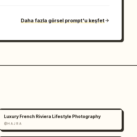
Daha fazla görsel prompt'u keşfet
Luxury French Riviera Lifestyle Photography
@H A J R A