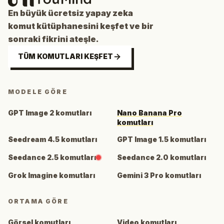
En büyük ücretsiz yapay zeka
komut kütüphanesini keşfet ve bir
sonraki fikrini ateşle.
TÜM KOMUTLARI KEŞFET
MODELE GÖRE
GPT Image 2 komutları
Nano Banana Pro
komutları
Seedream 4.5 komutları
GPT Image 1.5 komutları
Seedance 2.5 komutları
Seedance 2.0 komutları
Grok Imagine komutları
Gemini 3 Pro komutları
ORTAMA GÖRE
Görsel komutları
Video komutları