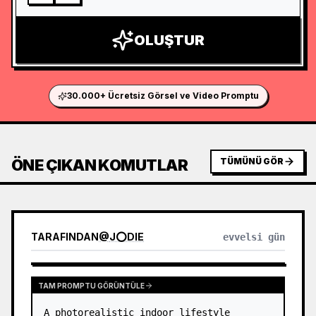
OLUŞTUR
30.000+ Ücretsiz Görsel ve Video Promptu
ÖNE ÇIKAN KOMUTLAR
TÜMÜNÜ GÖR
TARAFINDAN
@
J⭕DIE
evvelsi gün
TAM PROMPTU GÖRÜNTÜLE
A photorealistic indoor lifestyle 