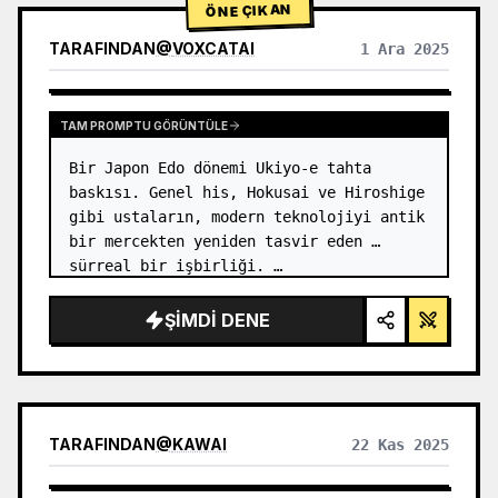
ÖNE ÇIKAN
TARAFINDAN
@
VOXCATAI
1 Ara 2025
TAM PROMPTU GÖRÜNTÜLE
Bir Japon Edo dönemi Ukiyo-e tahta 
baskısı. Genel his, Hokusai ve Hiroshige 
gibi ustaların, modern teknolojiyi antik 
bir mercekten yeniden tasvir eden 
sürreal bir işbirliği. …
ŞIMDI DENE
TARAFINDAN
@
KAWAI
22 Kas 2025