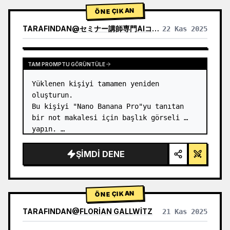
1) Ürün Analizi:

ÖNE ÇIKAN
→…
TARAFINDAN
@
セミナー講師専門AIコンシェルジュ｜工藤 晶
22 Kas 2025
DIĞER MODELLERIN SONUÇLARINI GÖRÜNTÜLE
TAM PROMPTU GÖRÜNTÜLE
Yüklenen kişiyi tamamen yeniden 
oluşturun.

Bu kişiyi "Nano Banana Pro"yu tanıtan 
bir not makalesi için başlık görseli 
yapın. …
ŞIMDI DENE
ÖNE ÇIKAN
TARAFINDAN
@
FLORIAN GALLWITZ
21 Kas 2025