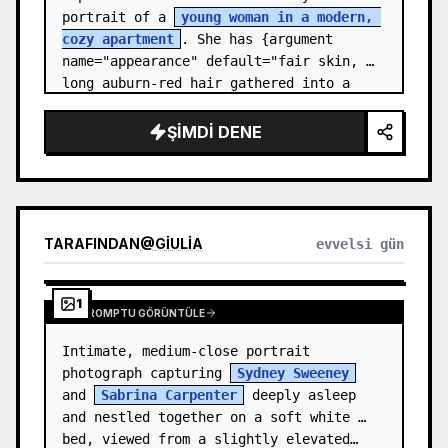
portrait of a 
young woman in a modern, 
cozy apartment
. She has {argument 
name="appearance" default="fair skin, 
long auburn-red hair gathered into a 
relaxed low ponytail, with a few loose 
str…
ŞIMDI DENE
TARAFINDAN
@
GIULIA
evvelsi gün
1
TAM PROMPTU GÖRÜNTÜLE
Intimate, medium-close portrait 
photograph capturing 
Sydney Sweeney
and 
Sabrina Carpenter
 deeply asleep 
and nestled together on a soft white 
bed, viewed from a slightly elevated…