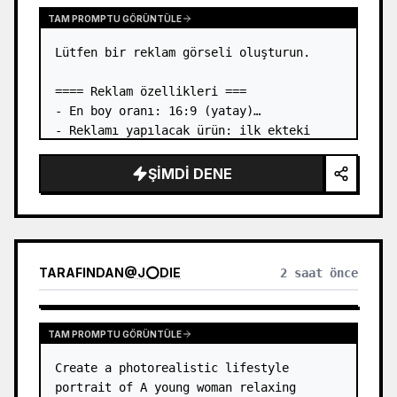
TAM PROMPTU GÖRÜNTÜLE
Lütfen bir reklam görseli oluşturun.

==== Reklam özellikleri ===

- En boy oranı: 16:9 (yatay)

- Reklamı yapılacak ürün: ilk ekteki 
görseldeki kitap

- Ana dikkat çekici öğe: ilk ekteki 
ŞIMDI DENE
görseldeki kitabı üç boyutlu bir şekilde 
yerleştirin

- Dil: Japonca

- Tarz:…
TARAFINDAN
@
J⭕DIE
2 saat önce
TAM PROMPTU GÖRÜNTÜLE
Create a photorealistic lifestyle 
portrait of A young woman relaxing 