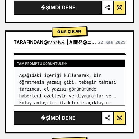
ŞIMDI DENE
ÖNE ÇIKAN
TARAFINDAN
@
ひでもん | AI開発@ニュース発信
22 Kas 2025
DIĞER MODELLERIN SONUÇLARINI GÖRÜNTÜLE
TAM PROMPTU GÖRÜNTÜLE
Aşağıdaki içeriği kullanarak, bir 
öğretmenin yazmış gibi, tebeşir tahtası 
tarzında, el yazısı görünümünde 
haberleri özetleyin ve diyagramlar ve 
kolay anlaşılır ifadelerle açıklayın.
ŞIMDI DENE