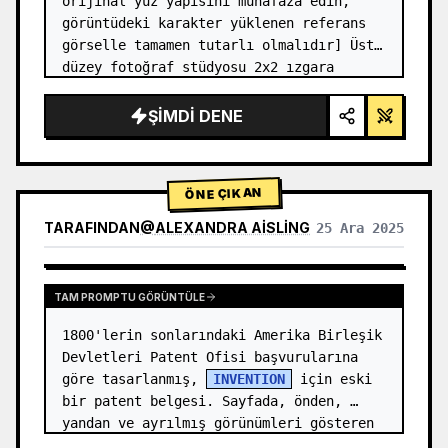
orijinal yüz yapısını muhafaza edin, 
görüntüdeki karakter yüklenen referans 
görselle tamamen tutarlı olmalıdır] Üst 
düzey fotoğraf stüdyosu 2x2 ızgara 
fotoğrafı. Sol üst panel (Lacivert arka 
plan): Karakter, altın düğmel…
ŞIMDI DENE
ÖNE ÇIKAN
TARAFINDAN
@
ALEXANDRA AISLING
25 Ara 2025
DIĞER MODELLERIN SONUÇLARINI GÖRÜNTÜLE
TAM PROMPTU GÖRÜNTÜLE
1800'lerin sonlarındaki Amerika Birleşik 
Devletleri Patent Ofisi başvurularına 
göre tasarlanmış, 
INVENTION
 için eski 
bir patent belgesi. Sayfada, önden, 
yandan ve ayrılmış görünümleri gösteren 
numaralı açıklamalara (Şekil…