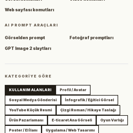
Web sayfası komutları
AI PROMPT ARAÇLARI
Görselden prompt
Fotoğraf promptları
GPT Image 2 slaytları
KATEGORIYE GÖRE
KULLANIM ALANLARI
Profil / Avatar
Sosyal Medya Gönderisi
İnfografik / Eğitici Görsel
YouTube Küçük Resmi
Çizgi Roman / Hikaye Taslağı
Ürün Pazarlaması
E-ticaret Ana Görseli
Oyun Varlığı
Poster / El İlanı
Uygulama / Web Tasarımı