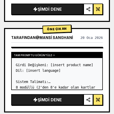
{argument name="author" default="Stev…
ŞIMDI DENE
ÖNE ÇIKAN
TARAFINDAN
@
MANSI SANGHANI
20 Oca 2026
DIĞER MODELLERIN SONUÇLARINI GÖRÜNTÜLE
TAM PROMPTU GÖRÜNTÜLE
Girdi Değişkeni: [insert product name]

Dil: [insert language]

Sistem Talimatı:

8 modüllü (2'den 8'e kadar olan kartlar 
yalnızca metin başlıklarını gösterir) 
birinci sınıf likit cam Bento ızgara 
ŞIMDI DENE
ürün infografiğinin bir görüntüsünü 
oluşturun.
