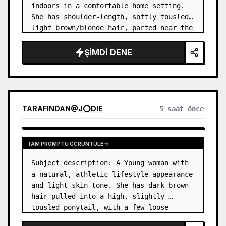
indoors in a comfortable home setting. 
She has shoulder-length, softly tousled 
light brown/blonde hair, parted near the 
center, with a few natural strands 
framing her face. …
ŞIMDI DENE
TARAFINDAN
@
J⭕DIE
5 saat önce
TAM PROMPTU GÖRÜNTÜLE
Subject description: A Young woman with 
a natural, athletic lifestyle appearance 
and light skin tone. She has dark brown 
hair pulled into a high, slightly 
tousled ponytail, with a few loose 
strands around her forehead and temples. 