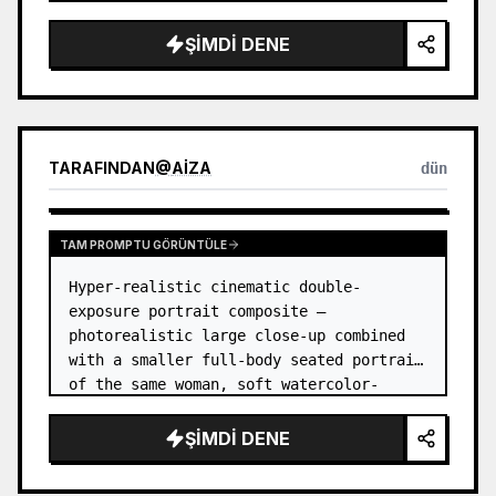
ŞIMDI DENE
TARAFINDAN
@
AIZA
dün
TAM PROMPTU GÖRÜNTÜLE
Hyper-realistic cinematic double-
exposure portrait composite — 
photorealistic large close-up combined 
with a smaller full-body seated portrait 
of the same woman, soft watercolor-
splash scrapbook background, elegant 
hand-drawn doodle decorations, zero flat 
ŞIMDI DENE
AI l…