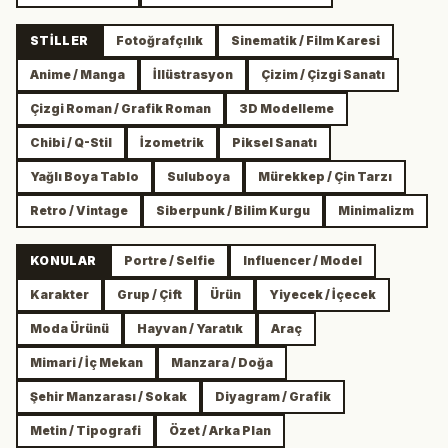
STILLER
Fotoğrafçılık
Sinematik / Film Karesi
Anime / Manga
İllüstrasyon
Çizim / Çizgi Sanatı
Çizgi Roman / Grafik Roman
3D Modelleme
Chibi / Q-Stil
İzometrik
Piksel Sanatı
Yağlı Boya Tablo
Suluboya
Mürekkep / Çin Tarzı
Retro / Vintage
Siberpunk / Bilim Kurgu
Minimalizm
KONULAR
Portre / Selfie
Influencer / Model
Karakter
Grup / Çift
Ürün
Yiyecek / İçecek
Moda Ürünü
Hayvan / Yaratık
Araç
Mimari / İç Mekan
Manzara / Doğa
Şehir Manzarası / Sokak
Diyagram / Grafik
Metin / Tipografi
Özet / Arka Plan