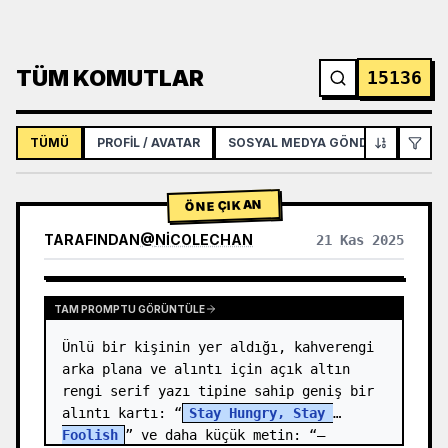
TÜM KOMUTLAR
15136
TÜMÜ
PROFIL / AVATAR
SOSYAL MEDYA GÖNDERISI
İNF
ÖNE ÇIKAN
TARAFINDAN
@
NICOLECHAN
21 Kas 2025
DIĞER MODELLERIN SONUÇLARINI GÖRÜNTÜLE
TAM PROMPTU GÖRÜNTÜLE
Ünlü bir kişinin yer aldığı, kahverengi 
arka plana ve alıntı için açık altın 
rengi serif yazı tipine sahip geniş bir 
alıntı kartı: “
Stay Hungry, Stay 
Foolish
” ve daha küçük metin: “—