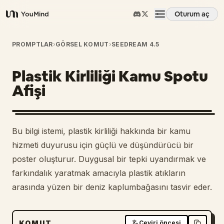
Oturum aç
YouMind
Genel Bakış
PROMPTLAR
›
GÖRSEL KOMUT
›
SEEDREAM 4.5
Plastik Kirliliği Kamu Spotu
Kullanım Senaryoları
Afişi
Beceriler
Bu bilgi istemi, plastik kirliliği hakkında bir kamu
İstemler
hizmeti duyurusu için güçlü ve düşündürücü bir
poster oluşturur. Duygusal bir tepki uyandırmak ve
farkındalık yaratmak amacıyla plastik atıkların
Fiyatlandırma
arasında yüzen bir deniz kaplumbağasını tasvir eder.
İndir
KOMUT
Çeviri öncesi