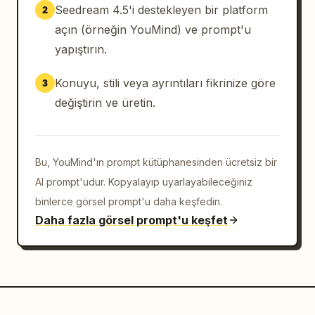
Seedream 4.5'i destekleyen bir platform
2
açın (örneğin YouMind) ve prompt'u
yapıştırın.
Konuyu, stili veya ayrıntıları fikrinize göre
3
değiştirin ve üretin.
Bu, YouMind'ın prompt kütüphanesinden ücretsiz bir
AI prompt'udur. Kopyalayıp uyarlayabileceğiniz
binlerce görsel prompt'u daha keşfedin.
Daha fazla görsel prompt'u keşfet