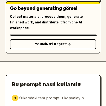
Go beyond generating görsel
Collect materials, process them, generate
finished work, and distribute it from one AI
workspace.
YOUMIND’I KEŞFET
Bu prompt nasıl kullanılır
Yukarıdaki tam prompt'u kopyalayın.
1