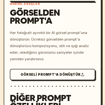
GÖRSEL ARAÇLAR
GÖRSELDEN
PROMPT'A
/imagine prompt: cinemati
c, cyberpunk sunset, neon
colors, 8k --v 6.0
Her fotoğrafı ayrıntılı bir AI görsel prompt'una
dönüştürün. Ücretsiz görselden prompt'a
dönüştürücü kompozisyonu, stili ve ışığı analiz
eder; istediğiniz görünümü saniyeler içinde
yeniden yaratırsınız.
GÖRSELI PROMPT'A DÖNÜŞTÜR
DIĞER PROMPT