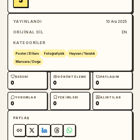
J
YAYINLANDI
10 Ara 2025
ORIJINAL DIL
EN
KATEGORILER
Poster / El İlanı
Fotoğrafçılık
Hayvan / Yaratık
Manzara / Doğa
BEĞENI
GÖRÜNTÜLEME
PAYLAŞIM
0
0
0
YORUMLAR
YER IMLERI
ALINTILAR
0
0
0
PAYLAŞ