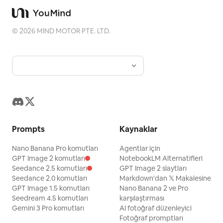
©
2026
MIND MOTOR PTE. LTD.
Prompts
Kaynaklar
Nano Banana Pro komutları
Agentlar için
GPT Image 2 komutları
NotebookLM Alternatifleri
Seedance 2.5 komutları
GPT Image 2 slaytları
Seedance 2.0 komutları
Markdown'dan 𝕏 Makalesine
GPT Image 1.5 komutları
Nano Banana 2 ve Pro
Seedream 4.5 komutları
karşılaştırması
Gemini 3 Pro komutları
AI fotoğraf düzenleyici
Fotoğraf promptları