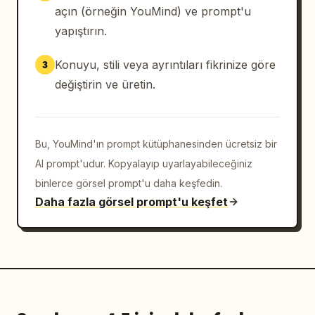
açın (örneğin YouMind) ve prompt'u
yapıştırın.
Konuyu, stili veya ayrıntıları fikrinize göre
3
değiştirin ve üretin.
Bu, YouMind'ın prompt kütüphanesinden ücretsiz bir
AI prompt'udur. Kopyalayıp uyarlayabileceğiniz
binlerce görsel prompt'u daha keşfedin.
Daha fazla görsel prompt'u keşfet