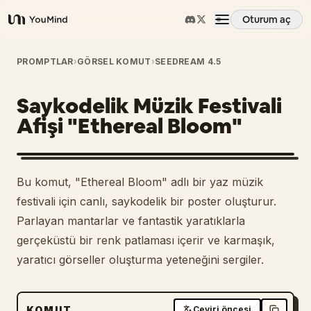
Oturum aç
YouMind
Genel Bakış
PROMPTLAR
›
GÖRSEL KOMUT
›
SEEDREAM 4.5
Saykodelik Müzik Festivali
Kullanım Senaryoları
Afişi "Ethereal Bloom"
Beceriler
Bu komut, "Ethereal Bloom" adlı bir yaz müzik
İstemler
festivali için canlı, saykodelik bir poster oluşturur.
Parlayan mantarlar ve fantastik yaratıklarla
gerçeküstü bir renk patlaması içerir ve karmaşık,
Fiyatlandırma
yaratıcı görseller oluşturma yeteneğini sergiler.
İndir
KOMUT
Çeviri öncesi