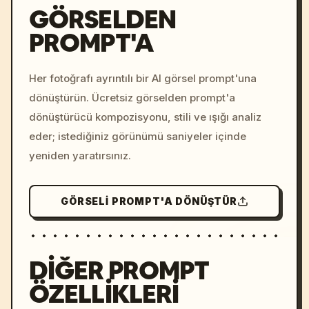
GÖRSELDEN
PROMPT'A
/imagine prompt: cinemati
c, cyberpunk sunset, neon
colors, 8k --v 6.0
Her fotoğrafı ayrıntılı bir AI görsel prompt'una
dönüştürün. Ücretsiz görselden prompt'a
dönüştürücü kompozisyonu, stili ve ışığı analiz
eder; istediğiniz görünümü saniyeler içinde
yeniden yaratırsınız.
GÖRSELI PROMPT'A DÖNÜŞTÜR
DIĞER PROMPT
ÖZELLIKLERI