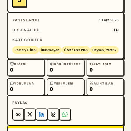
J
YAYINLANDI
10 Ara 2025
ORIJINAL DIL
EN
KATEGORILER
Poster / El İlanı
İllüstrasyon
Özet / Arka Plan
Hayvan / Yaratık
BEĞENI
GÖRÜNTÜLEME
PAYLAŞIM
0
0
0
YORUMLAR
YER IMLERI
ALINTILAR
0
0
0
PAYLAŞ