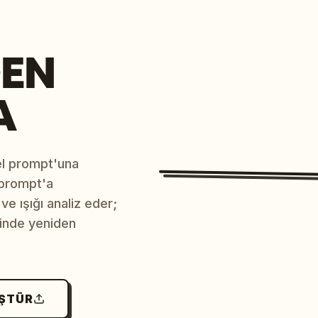
EN
A
sel prompt'una
 prompt'a
e ışığı analiz eder;
çinde yeniden
ÜŞTÜR