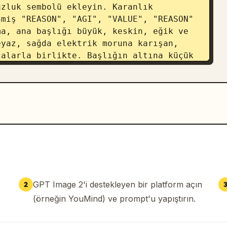
zluk sembolü ekleyin. Karanlık 
miş "REASON", "AGI", "VALUE", "REASON" 
a, ana başlığı büyük, keskin, eğik ve 
yaz, sağda elektrik moruna karışan, 
alarla birlikte. Başlığın altına küçük 
は、未来を選ぶ
. Görsel stil: üst düzey 
ma, aşırı detay, parlak bilim kurgu 
r ve cam kırıkları, mor şimşek, mavi 
r kalitesinde kompozisyon. Ekstra logo, 
GPT Image 2'i destekleyen bir platform açın
2
(örneğin YouMind) ve prompt'u yapıştırın.