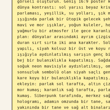
görseli oluşturun. Geniş 16:9 poster k
dünya kontrastı: sol yarısı beyaz kris
parlaması, yeşillik, su yolları, şık m
ışığında parlak bir ütopik gelecek şeh
mavi ve mor ışıklar, yoğun kuleler, ho
yağmurlu bir atmosfer ile gece karanlı
plan: dünyalar arasındaki ayrım çizgis
duran sırt sırta iki ana karakter. Sol
yapılı, siyah kolsuz bir üst ve koyu r
ışığıyla aydınlatılmış sarışın genç bi
bej bir bulanıklıkla kapatılmış. Sağda
soğuk neon mavisiyle aydınlatılmış, om
sonsuzluk sembolü olan siyah saçlı gen
kare koyu bir bulanıklıkla kapatılmış.
ekleyin: parlak sol tarafta, altın çiz
mor kumaş; karanlık sağ tarafta, parla
kumaş. Siberpunk tarafında, merkez sağ
hologramı, adamın omzunda bir tane, sa
yakınında bir tane ve sağ alt binaları