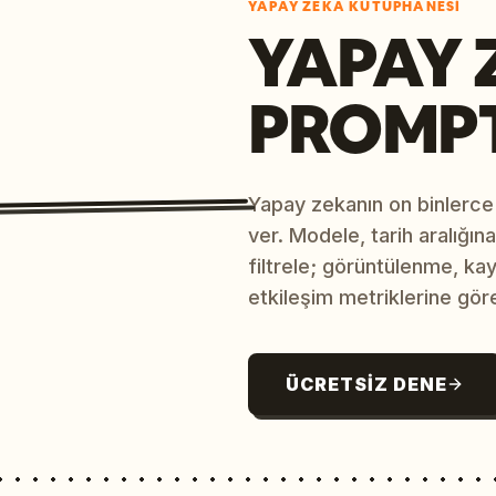
YAPAY ZEKÂ KÜTÜPHANESI
YAPAY 
PROMP
Yapay zekanın on binlerce
ver. Modele, tarih aralığı
filtrele; görüntülenme, ka
etkileşim metriklerine göre
ÜCRETSIZ DENE