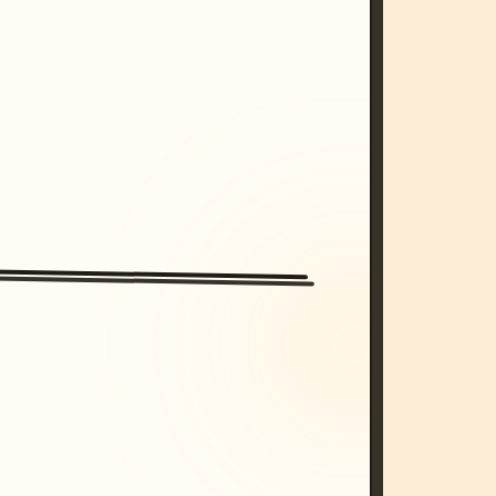
/imagine prompt: cinematic, cyberpunk s
unset, neon colors, 8k --v 6.0