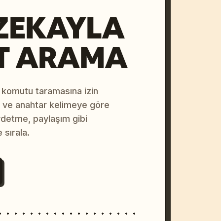
ZEKAYLA
T ARAMA
 komutu taramasına izin
na ve anahtar kelimeye göre
ydetme, paylaşım gibi
 sırala.