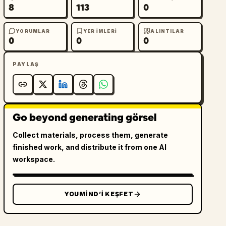
8
113
0
YORUMLAR
YER IMLERI
ALINTILAR
0
0
0
PAYLAŞ
Go beyond generating görsel
Collect materials, process them, generate
finished work, and distribute it from one AI
workspace.
YOUMIND’I KEŞFET