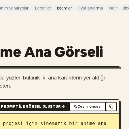
anım Senaryoları
Beceriler
İstemler
Fiyatlandırma
İndir
Blo
me Ana Görseli
a yüzleri bulanık iki ana karakterin yer aldığı
teri.
PROMPT ILE GÖRSEL OLUŞTUR
Çeviri öncesi
 projesi için sinematik bir anime ana 