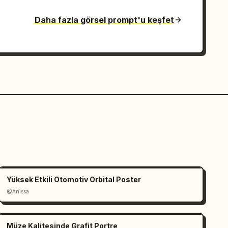
Daha fazla görsel prompt'u keşfet
Yüksek Etkili Otomotiv Orbital Poster
@Anissa
Müze Kalitesinde Grafit Portre