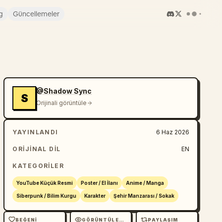
g
Güncellemeler
@Shadow Sync
S
Orijinali görüntüle
YAYINLANDI
6 Haz 2026
ORIJINAL DIL
EN
KATEGORILER
YouTube Küçük Resmi
Poster / El İlanı
Anime / Manga
Siberpunk / Bilim Kurgu
Karakter
Şehir Manzarası / Sokak
BEĞENI
GÖRÜNTÜLEME
PAYLAŞIM