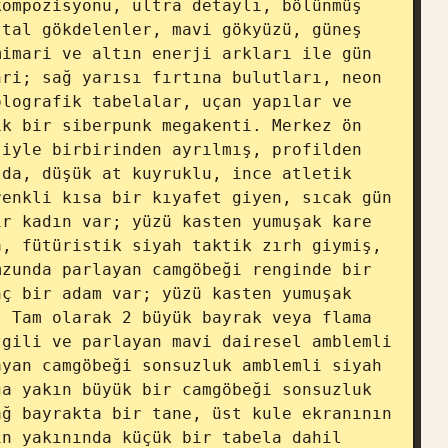
ompozisyonu, ultra detaylı, bölünmüş 
tal gökdelenler, mavi gökyüzü, güneş 
imari ve altın enerji arkları ile gün 
ri; sağ yarısı fırtına bulutları, neon 
lografik tabelalar, uçan yapılar ve 
k bir siberpunk megakenti. Merkez ön 
iyle birbirinden ayrılmış, profilden 
da, düşük at kuyruklu, ince atletik 
enkli kısa bir kıyafet giyen, sıcak gün 
r kadın var; yüzü kasten yumuşak kare 
, fütüristik siyah taktik zırh giymiş, 
zunda parlayan camgöbeği renginde bir 
ç bir adam var; yüzü kasten yumuşak 
 Tam olarak 2 büyük bayrak veya flama 
gili ve parlayan mavi dairesel amblemli 
yan camgöbeği sonsuzluk amblemli siyah 
a yakın büyük bir camgöbeği sonsuzluk 
ğ bayrakta bir tane, üst kule ekranının 
n yakınında küçük bir tabela dahil 