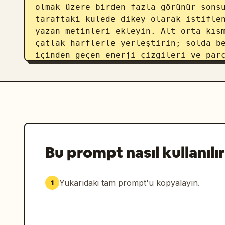
olmak üzere birden fazla görünür sonsu
taraftaki kulede dikey olarak istiflen
yazan metinleri ekleyin. Alt orta kısm
çatlak harflerle yerleştirin; solda be
içinden geçen enerji çizgileri ve parç
Japonca alt yazı metnini ekleyin: 
影
anime illüstrasyonu, dramatik aydınlat
renderı, dinamik parçacıklar, yaprakla
neon parıltısı, yüksek kontrast, poste
filigran veya ek karakter yok.
Bu prompt nasıl kullanılır
Yukarıdaki tam prompt'u kopyalayın.
1