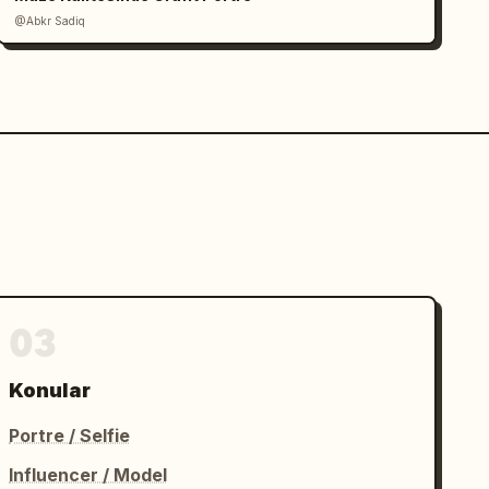
@Abkr Sadiq
03
Konular
Portre / Selfie
Influencer / Model