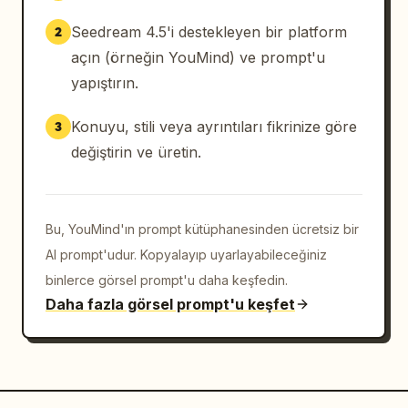
Seedream 4.5'i destekleyen bir platform
2
açın (örneğin YouMind) ve prompt'u
yapıştırın.
Konuyu, stili veya ayrıntıları fikrinize göre
3
değiştirin ve üretin.
Bu, YouMind'ın prompt kütüphanesinden ücretsiz bir
AI prompt'udur. Kopyalayıp uyarlayabileceğiniz
binlerce görsel prompt'u daha keşfedin.
Daha fazla görsel prompt'u keşfet