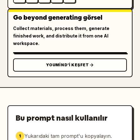
Go beyond generating görsel
Collect materials, process them, generate
finished work, and distribute it from one AI
workspace.
YOUMIND’I KEŞFET
Bu prompt nasıl kullanılır
Yukarıdaki tam prompt'u kopyalayın.
1