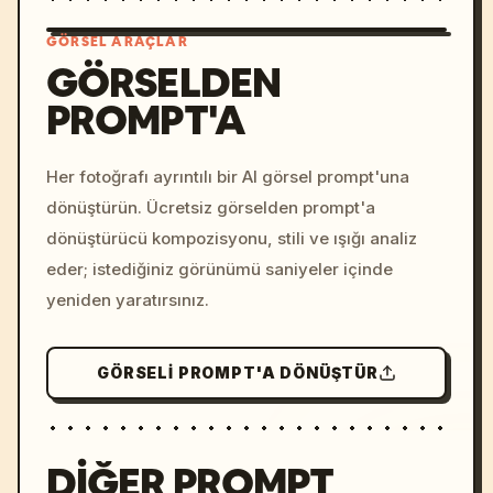
GÖRSEL ARAÇLAR
GÖRSELDEN
PROMPT'A
/imagine prompt: cinemati
c, cyberpunk sunset, neon
colors, 8k --v 6.0
Her fotoğrafı ayrıntılı bir AI görsel prompt'una
dönüştürün. Ücretsiz görselden prompt'a
dönüştürücü kompozisyonu, stili ve ışığı analiz
eder; istediğiniz görünümü saniyeler içinde
yeniden yaratırsınız.
GÖRSELI PROMPT'A DÖNÜŞTÜR
DIĞER PROMPT