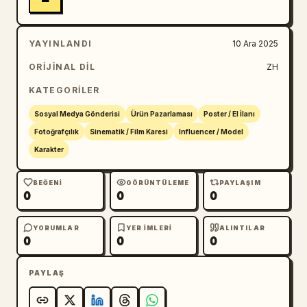
YAYINLANDI
10 Ara 2025
ORIJINAL DIL
ZH
KATEGORILER
Sosyal Medya Gönderisi
Ürün Pazarlaması
Poster / El İlanı
Fotoğrafçılık
Sinematik / Film Karesi
Influencer / Model
Karakter
BEĞENI
GÖRÜNTÜLEME
PAYLAŞIM
0
0
0
YORUMLAR
YER IMLERI
ALINTILAR
0
0
0
PAYLAŞ