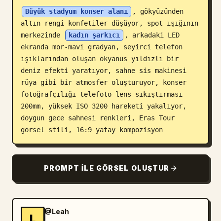
Büyük stadyum konser alanı
, gökyüzünden 
Blog
altın rengi konfetiler düşüyor, spot ışığının 
merkezinde 
kadın şarkıcı
, arkadaki LED 
Güncellemeler
ekranda mor-mavi gradyan, seyirci telefon 
ışıklarından oluşan okyanus yıldızlı bir 
deniz efekti yaratıyor, sahne sis makinesi 
rüya gibi bir atmosfer oluşturuyor, konser 
fotoğrafçılığı telefoto lens sıkıştırması 
200mm, yüksek ISO 3200 hareketi yakalıyor, 
doygun gece sahnesi renkleri, Eras Tour 
görsel stili, 16:9 yatay kompozisyon
PROMPT ILE GÖRSEL OLUŞTUR
@Leah
L