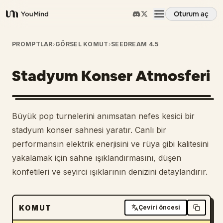
Oturum aç
YouMind
Genel Bakış
PROMPTLAR
›
GÖRSEL KOMUT
›
SEEDREAM 4.5
Stadyum Konser Atmosferi
Kullanım Senaryoları
Beceriler
Büyük pop turnelerini anımsatan nefes kesici bir
stadyum konser sahnesi yaratır. Canlı bir
İstemler
performansın elektrik enerjisini ve rüya gibi kalitesini
yakalamak için sahne ışıklandırmasını, düşen
konfetileri ve seyirci ışıklarının denizini detaylandırır.
Fiyatlandırma
İndir
KOMUT
Çeviri öncesi