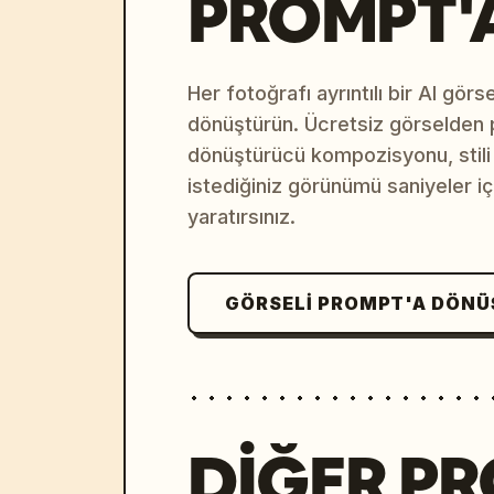
PROMPT'
Her fotoğrafı ayrıntılı bir AI gör
dönüştürün. Ücretsiz görselden
dönüştürücü kompozisyonu, stili v
istediğiniz görünümü saniyeler i
yaratırsınız.
GÖRSELI PROMPT'A DÖN
DIĞER P