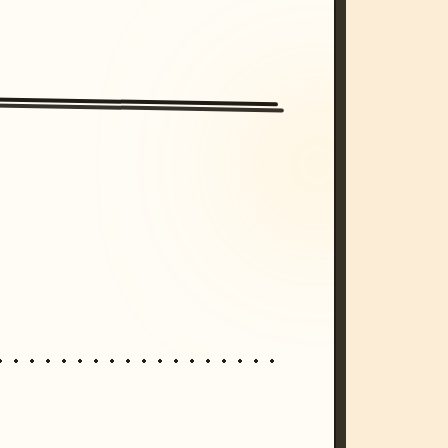
/imagine prompt: cinematic, cyberpunk s
unset, neon colors, 8k --v 6.0