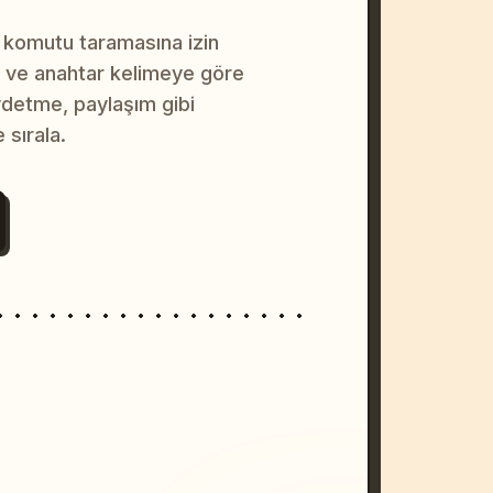
 komutu taramasına izin
na ve anahtar kelimeye göre
ydetme, paylaşım gibi
 sırala.