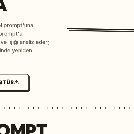
A
sel prompt'una
 prompt'a
e ışığı analiz eder;
çinde yeniden
ÜŞTÜR
ROMPT