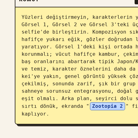
Yüzleri değiştirmeyin, karakterlerin y
Görsel 1, Görsel 2 ve Görsel 3'teki üç
selfie'de birleştirin. Kompozisyon sık
hafifçe yukarı eğik, gözler doğrudan l
yaratıyor. Görsel 1'deki kişi ortada h
korunmalı; vücut hafifçe kambur, çekim
baş oranlarını abartarak tipik Japon/K
ve temiz, karakter öznelerini daha da 
kei'ye yakın, genel görüntü yüksek çöz
çekilmiş, sonunda zarif, şık bir grup 
sahneye sorunsuz entegrasyonu, doğal g
eşit olmalı. Arka plan, seyirci dolu s
sırtı dönük, ekranda "
Zootopia 2
" fi
kaplıyor.