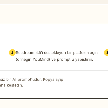
Seedream 4.5'i destekleyen bir platform açın
2
(örneğin YouMind) ve prompt'u yapıştırın.
iz bir AI prompt'udur. Kopyalayıp
aha keşfedin.