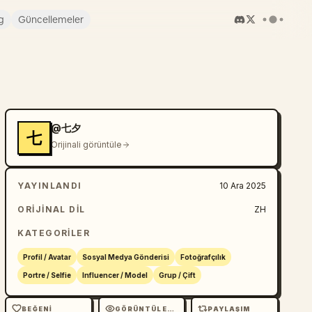
g
Güncellemeler
@七夕
七
Orijinali görüntüle
YAYINLANDI
10 Ara 2025
ORIJINAL DIL
ZH
KATEGORILER
Profil / Avatar
Sosyal Medya Gönderisi
Fotoğrafçılık
Portre / Selfie
Influencer / Model
Grup / Çift
BEĞENI
GÖRÜNTÜLEME
PAYLAŞIM