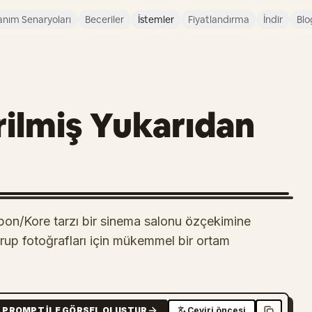
anım Senaryoları
Beceriler
İstemler
Fiyatlandırma
İndir
Blo
irilmiş Yukarıdan
Japon/Kore tarzı bir sinema salonu özçekimine
rup fotoğrafları için mükemmel bir ortam
PROMPT ILE GÖRSEL OLUŞTUR
Çeviri öncesi