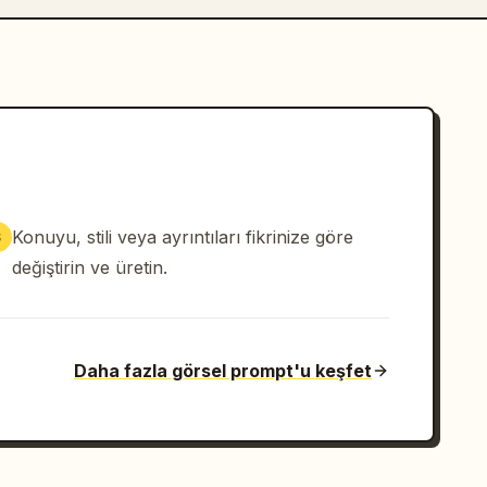
Konuyu, stili veya ayrıntıları fikrinize göre
3
değiştirin ve üretin.
Daha fazla görsel prompt'u keşfet