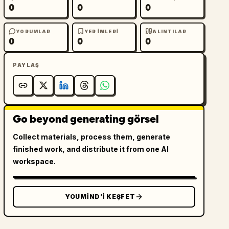
0
0
0
YORUMLAR
YER IMLERI
ALINTILAR
0
0
0
PAYLAŞ
Go beyond generating görsel
Collect materials, process them, generate
finished work, and distribute it from one AI
workspace.
YOUMIND’I KEŞFET