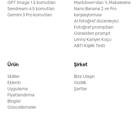
GPT Image 1.5 komutları
Markdown'dan 𝕏 Makalesine
Seedream 4.5 komutları
Nano Banana 2 ve Pro
Gemini 3 Pro komutları
karşılaştırması
AI fotoğraf düzenleyici
Fotoğraf promptları
Görselden prompt
Lenny Kariyer Koçu
ABTI Kişilik Testi
Ürün
Şirket
Skilller
Bize Ulaşın
Eklenti
Gizlilik
Uygulama
Şartlar
Fiyatlandırma
Bloglar
Güncellemeler