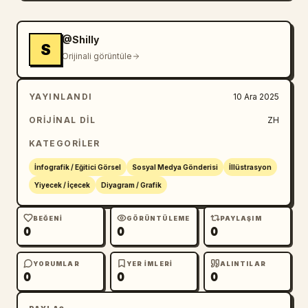
@Shilly
S
Orijinali görüntüle
YAYINLANDI
10 Ara 2025
ORIJINAL DIL
ZH
KATEGORILER
İnfografik / Eğitici Görsel
Sosyal Medya Gönderisi
İllüstrasyon
Yiyecek / İçecek
Diyagram / Grafik
BEĞENI
GÖRÜNTÜLEME
PAYLAŞIM
0
0
0
YORUMLAR
YER IMLERI
ALINTILAR
0
0
0