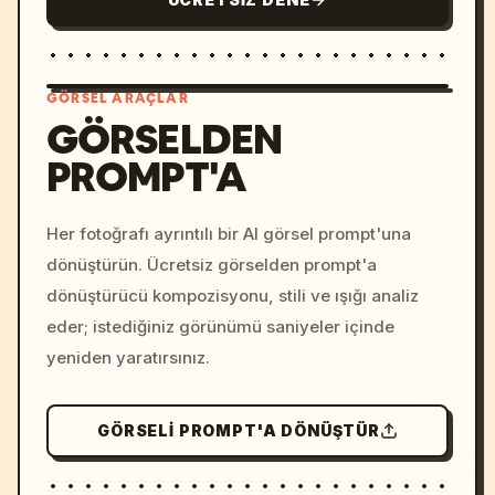
GÖRSEL ARAÇLAR
GÖRSELDEN
PROMPT'A
/imagine prompt: cinemati
c, cyberpunk sunset, neon
colors, 8k --v 6.0
Her fotoğrafı ayrıntılı bir AI görsel prompt'una
dönüştürün. Ücretsiz görselden prompt'a
dönüştürücü kompozisyonu, stili ve ışığı analiz
eder; istediğiniz görünümü saniyeler içinde
yeniden yaratırsınız.
GÖRSELI PROMPT'A DÖNÜŞTÜR