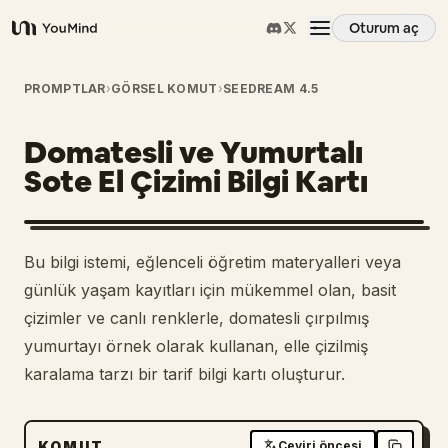
Oturum aç
YouMind
Genel Bakış
PROMPTLAR
›
GÖRSEL KOMUT
›
SEEDREAM 4.5
Domatesli ve Yumurtalı
Kullanım Senaryoları
Sote El Çizimi Bilgi Kartı
Beceriler
Bu bilgi istemi, eğlenceli öğretim materyalleri veya
İstemler
günlük yaşam kayıtları için mükemmel olan, basit
çizimler ve canlı renklerle, domatesli çırpılmış
yumurtayı örnek olarak kullanan, elle çizilmiş
Fiyatlandırma
karalama tarzı bir tarif bilgi kartı oluşturur.
İndir
KOMUT
Çeviri öncesi