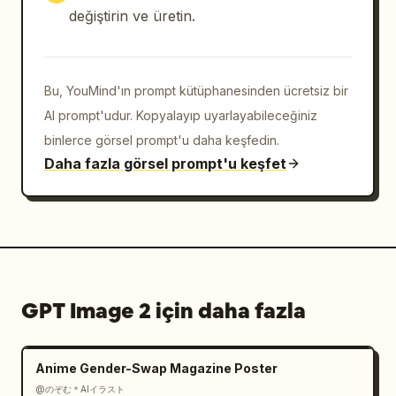
kompozisyonun üst kısmında belirgin bir 
değiştirin ve üretin.
şekilde yer alan, zarif ama rafine bir 
seyahat posteri tipografisi olarak işleyin.

İsteğe bağlı olarak şehir isminin altında 
Bu, YouMind'ın prompt kütüphanesinden ücretsiz bir
veya yakınında daha küçük bir metinle “
Güney Kore
” ifadesini ekleyin.

AI prompt'udur. Kopyalayıp uyarlayabileceğiniz
Metin, rastgele bir katman gibi değil, poster 
binlerce görsel prompt'u daha keşfedin.
tasarımına entegre edilmiş gibi 
Daha fazla görsel prompt'u keşfet
hissettirmelidir.

Sakin suluboya seyahat posteri havasıyla 
uyumlu, temiz ve zevkli bir yazı tipi 
kullanın.

Renk paleti:

GPT Image 2 için daha fazla
soluk gökyüzü mavisi,

sıcak krem,

terrakota,

Anime Gender-Swap Magazine Poster
sessiz mavi vurgular,

zeytin ve yumuşak yeşil,

@のぞむ＊AIイラスト