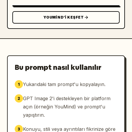
geniş yatay düzen,

üst yarısını veya sol üst kısmını kaplayan 
geniş açık gökyüzü,

YOUMIND’I KEŞFET
kompozisyonun alt kısmına yerleştirilmiş ana 
bina,

dengeli negatif alan,

önden veya hafif açılı kompozisyon,

taban boyunca saksı bitkileri ve küçük 
nesneler,

arka planda veya uzak mesafede incelikle 
Bu prompt nasıl kullanılır
yerleştirilmiş simge yapı,

temiz ve ferah düzen,

Yukarıdaki tam prompt'u kopyalayın.
1
minimal ancak duygusal açıdan zengin 
kompozisyon.

GPT Image 2'i destekleyen bir platform
2
Tipografi:

açın (örneğin YouMind) ve prompt'u
“
Seul
” şehir ismini görselde net bir 
yapıştırın.
şekilde belirtin.

“
Seul
” ismini, gökyüzü alanında veya 
Konuyu, stili veya ayrıntıları fikrinize göre
3