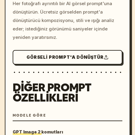
colors, 8k --v 6.0
Her fotoğrafı ayrıntılı bir AI görsel prompt'una
dönüştürün. Ücretsiz görselden prompt'a
dönüştürücü kompozisyonu, stili ve ışığı analiz
eder; istediğiniz görünümü saniyeler içinde
yeniden yaratırsınız.
GÖRSELI PROMPT'A DÖNÜŞTÜR
DIĞER PROMPT
ÖZELLIKLERI
MODELE GÖRE
GPT Image 2 komutları