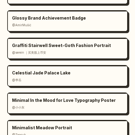
açık toprak tonları,

yumuşak doğal nötr renkler.

Glossy Brand Achievement Badge
@AmirMušić
Doku:

görünür suluboya kağıdı dokusu,

şeffaf boya katmanları,

Graffiti Stairwell Sweet-Goth Fashion Portrait
yumuşak el yapımı fırça dokusu,

@serein ｜买美股上币安
hafif mürekkep ve yıkama bitişi.

Hava:

Celestial Jade Palace Lake
huzurlu,

@李岳
güneşli,

sessiz,

nostaljik,

Minimal In the Mood for Love Typography Poster
rahat,

@小小东
rafine,

şiirsel,

Minimalist Meadow Portrait
sakin günlük seyahat atmosferi.
@Taaruk