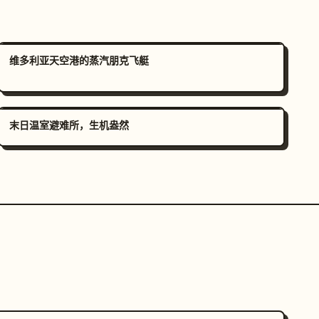
维多利亚天空港的蒸汽朋克飞艇
末日温室避难所，生机盎然