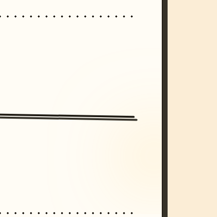
/imagine prompt: cinematic, cyberpunk s
unset, neon colors, 8k --v 6.0