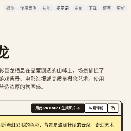
概览
使用案例
技能
提示词
定价
下载
博客
更新
龙
彩巨龙栖息在晶莹剔透的山峰上。场景捕捉了
游戏背景、电影海报或高质量概念艺术。使用
营造浓厚的氛围感。
用此 PROMPT 生成图片
翻译前
闪烁着虹彩般的色彩，背景是波澜壮阔的云朵，奇幻艺术