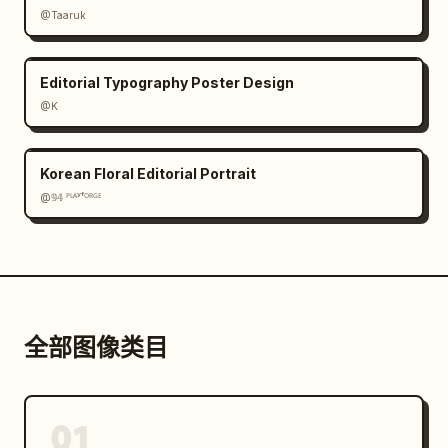
@Taaruk
Editorial Typography Poster Design
@K
Korean Floral Editorial Portrait
@𝟡𝟜 ᴾᴸᴬʸᶠᴼᴿᴳᴱ
全部图像类目
01