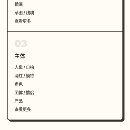
插画
草图 / 线稿
查看更多
03
主体
人像 / 自拍
网红 / 模特
角色
团体 / 情侣
产品
查看更多