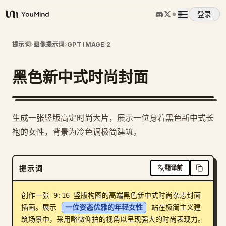
登录
YouMind
概览
提示词
›
图像提示词
›
GPT IMAGE 2
黑色新中式时尚封面
使用案例
技能
1
生成一张竖版高定时尚大片，展示一位身着黑色新中式长
袍的女性，背景为冷色调极简建筑。
提示词
提示词
翻译前
定价
创作一张 9:16 竖版构图的高端黑色新中式时尚杂志封面
下载
插画。展示 
一位姿态优雅的年轻女性
 站在极简主义建
筑场景中，采用略微仰拍的视角以呈现强大的时尚表现力。