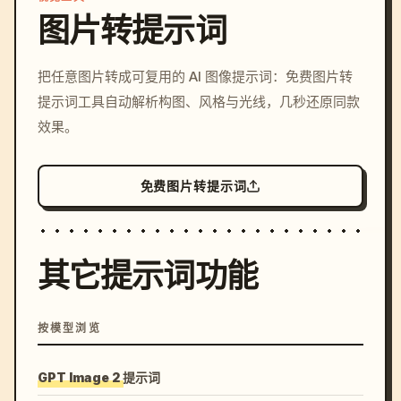
图片转提示词
/imagine prompt: cinemati
把任意图片转成可复用的 AI 图像提示词：免费图片转
c, cyberpunk sunset, neon
提示词工具自动解析构图、风格与光线，几秒还原同款
colors, 8k --v 6.0
效果。
免费图片转提示词
其它提示词功能
按模型浏览
GPT Image 2 提示词