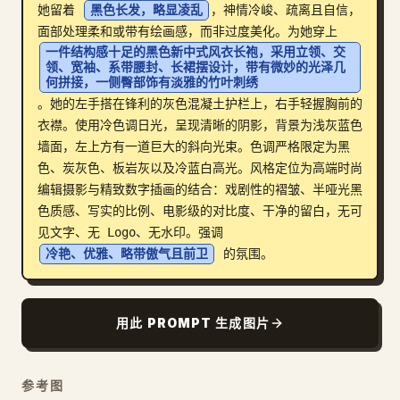
她留着 
黑色长发，略显凌乱
，神情冷峻、疏离且自信，
博客
面部处理柔和或带有绘画感，而非过度美化。为她穿上 
一件结构感十足的黑色新中式风衣长袍，采用立领、交
领、宽袖、系带腰封、长裙摆设计，带有微妙的光泽几
更新
何拼接，一侧臀部饰有淡雅的竹叶刺绣
。她的左手搭在锋利的灰色混凝土护栏上，右手轻握胸前的
衣襟。使用冷色调日光，呈现清晰的阴影，背景为浅灰蓝色
墙面，左上方有一道巨大的斜向光束。色调严格限定为黑
色、炭灰色、板岩灰以及冷蓝白高光。风格定位为高端时尚
编辑摄影与精致数字插画的结合：戏剧性的褶皱、半哑光黑
色质感、写实的比例、电影级的对比度、干净的留白，无可
见文字、无 Logo、无水印。强调 
冷艳、优雅、略带傲气且前卫
 的氛围。
用此 PROMPT 生成图片
参考图