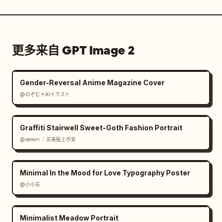
更多来自 GPT Image 2
Gender-Reversal Anime Magazine Cover
@のぞむ＊AIイラスト
Graffiti Stairwell Sweet-Goth Fashion Portrait
@serein ｜买美股上币安
Minimal In the Mood for Love Typography Poster
@小小东
Minimalist Meadow Portrait