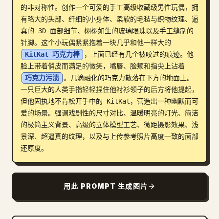
的非对称性。创作一个可爱的手工高级收藏级男性玩偶，拥
博客
有略大的头部、纤细的小身体、柔软的毛毡与织物纹理、逼
真的 3D 面部细节、栩栩如生的玻璃眼珠以及手工缝制的
针脚。这个小玩偶紧紧抱着一块几乎和他一样大的 
更新
KitKat 巧克力棒
，上面已经有几个被咬过的痕迹。他
脸上带着俏皮而满足的微笑，嘴唇、脸颊和指尖上沾着 
巧克力污渍
。几滴融化的巧克力散落在下方的地面上。
一只巨大的人类手指轻轻捏住他衬衫领子的后方将他提起，
但他固执地不肯松开手中的 KitKat，营造出一种幽默而可
爱的场景。强调戏剧性的尺寸对比、温暖明亮的灯光、简洁
的极简主义背景、高级的立体模型工艺、微距摄影效果、浅
景深、超逼真的纹理，以及与上传参考照片高度一致的面部
还原度。
用此 PROMPT 生成图片