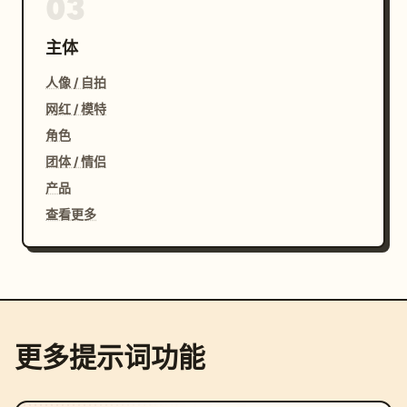
03
主体
人像 / 自拍
网红 / 模特
角色
团体 / 情侣
产品
查看更多
更多提示词功能