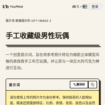
登录
YouMind
概览
提示词
›
图像提示词
›
GPT IMAGE 2
手工收藏级男性玩偶
使用案例
技能
一个创意提示词，旨在将参考照片转化为微距立体模型风
格的高保真手工布艺玩偶，并让其与一块巨大的巧克力棒
提示词
进行互动。
定价
提示词
翻译前
下载
请仅使用上传的照片作为身份参考。保持极高的人脸相似
度，精准还原面部特征、比例、表情、发型、肤色以及自然