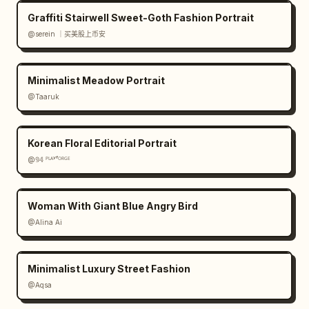
Graffiti Stairwell Sweet-Goth Fashion Portrait
@serein ｜买美股上币安
Minimalist Meadow Portrait
@Taaruk
Korean Floral Editorial Portrait
@𝟡𝟜 ᴾᴸᴬʸᶠᴼᴿᴳᴱ
Woman With Giant Blue Angry Bird
@Alina Ai
Minimalist Luxury Street Fashion
@Aqsa