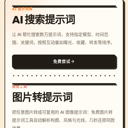
AI 提示词库
AI 搜索提示词
让 AI 帮忙搜索数万提示词，支持指定模型、时间范
围、关键词，按照互动量如曝光、收藏、转发等排序。
免费尝试
视觉工具
图片转提示词
/imagine prompt: cinemati
把任意图片转成可复用的 AI 图像提示词：免费图片转
c, cyberpunk sunset, neon
提示词工具自动解析构图、风格与光线，几秒还原同款
colors, 8k --v 6.0