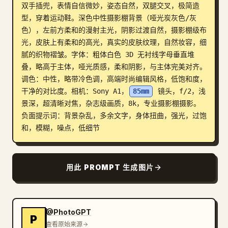
双手插兜，表情自信微妙，姿态自然，双腿交叉，极简造
博客
型，穿着运动鞋。深色中性摄影棚背景（哑光炭灰色/灰
色），左前方柔和的漫射主光，阴影过渡自然，摄影棚级布
光，皮肤上有柔和的高光，真实的皮肤纹理，自然妆容，细
更新
腻的织物褶皱。字体：粗体白色 3D 无衬线字母垂直堆
叠，略高于主体，哑光质感，柔和阴影，与主体完美对齐。
调色：中性，略带冷色调，高端时尚编辑风格，低饱和度，
干净的对比度。相机：Sony A1，
85mm
 镜头，f/2，浅
景深，超清晰对焦，杂志级画质，8k，专业摄影棚摄影。
负面提示词：背景杂乱，多余文字，身体扭曲，强光，过饱
和，模糊，噪点，低细节
用此 PROMPT 生成图片
@PhotoGPT
P
查看原始来源