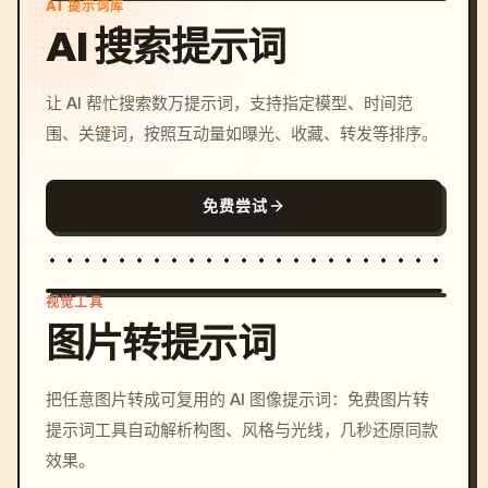
AI 提示词库
AI 搜索提示词
让 AI 帮忙搜索数万提示词，支持指定模型、时间范
围、关键词，按照互动量如曝光、收藏、转发等排序。
免费尝试
视觉工具
图片转提示词
/imagine prompt: cinemati
把任意图片转成可复用的 AI 图像提示词：免费图片转
c, cyberpunk sunset, neon
提示词工具自动解析构图、风格与光线，几秒还原同款
colors, 8k --v 6.0
效果。