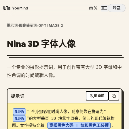
登录
YouMind
概览
提示词
›
图像提示词
›
GPT IMAGE 2
Nina 3D 字体人像
使用案例
技能
一个专业的摄影提示词，用于创作带有大型 3D 字母和中
性色调的时尚编辑人像。
提示词
提示词
翻译前
定价
NINA
” 全身摄影棚时尚人像，随意倚靠在拼写为“
下载
NINA
”的大型垂直 3D 块状字母旁，简洁的现代编辑构
图。女性模特穿着 
宽松黑色大码 T 恤和黑色工装裤
，