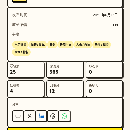
发布时间
2026年6月12日
原始语言
EN
分类
产品营销
海报 / 传单
摄影
极简主义
人像 / 自拍
网红 / 模特
文本 / 排版
点赞
浏览
分享
25
565
0
评论
收藏
引用
4
12
0
分享