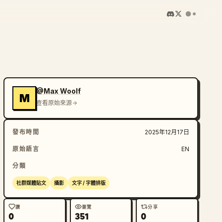
@Max Woolf
M
查看原始來源
發布時間
2025年12月17日
原始語言
EN
分類
社群媒體貼文
攝影
文字 / 字體排版
讚
瀏覽
分享
0
351
0