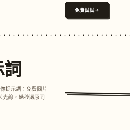
免費試試
示詞
圖像提示詞：免費圖片
與光線，幾秒還原同