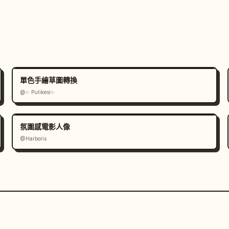
單色手繪草圖轉換
@✨ Pulikesi✨
氛圍感電影人像
@Harboris