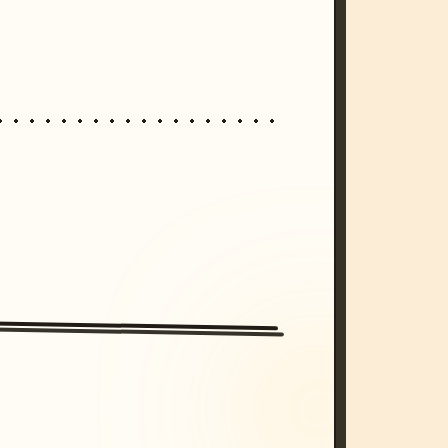
/imagine prompt: cinematic, cyberpunk s
unset, neon colors, 8k --v 6.0